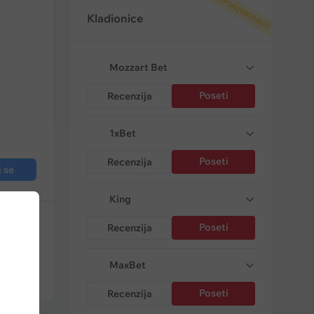
SPONZORISANO
Kladionice
Mozzart Bet
Poseti
Recenzija
1xBet
Poseti
Recenzija
i se
King
Poseti
Recenzija
MaxBet
Poseti
Recenzija