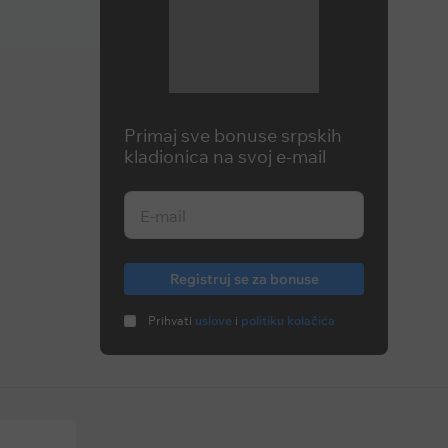
Ističe:
bez vremenskog ograničenja
Ističe:
bez vremensk
Primaj sve bonuse srpskih
kladionica na svoj e-mail
E-mail
Registruj se za bonuse
Prihvati
uslove
i
politiku kolačića