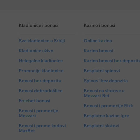
Kladionice i bonusi
Kazino i bonusi
Sve kladionice u Srbiji
Online kazino
Kladionice uživo
Kazino bonusi
Nelegalne kladionice
Kazino bonusi bez depozit
Promocije kladionice
Besplatni spinovi
Bonusi bez depozita
Spinovi bez depozita
Bonusi dobrodošlice
Bonusi na slotove u
Mozzart Bet
Freebet bonusi
Bonusi i promocije Rizk
Bonusi i promocije
Mozzart
Besplatne kazino igre
Bonusi i promo kodovi
Besplatni slotovi
MaxBet