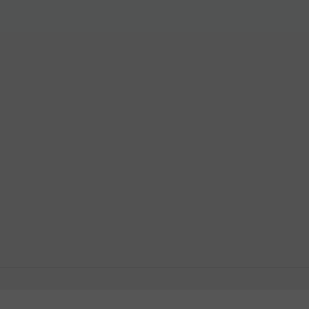
i
Ističe:
bez vremenskog ograničenja