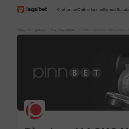
Kladionice
Online kazina
Bonusi
Bespla
POČETAK
BONUSI
KAZINO BONUSI
PINNBET: HACKSAW - 10% BONUSBA