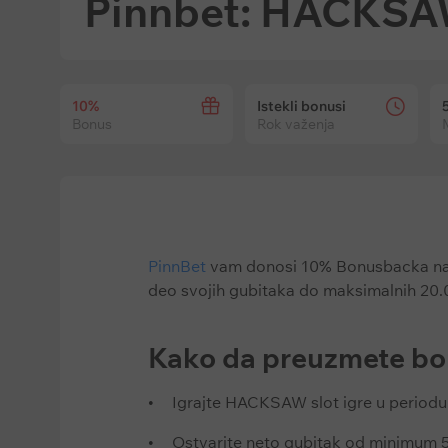
Pinnbet: HACKS
10%
Istekli bonusi
Bonus
Rok važenja
PinnBet
vam donosi 10% Bonusbacka na H
deo svojih gubitaka do maksimalnih 20
Kako da preuzmete b
Igrajte HACKSAW slot igre u periodu
Ostvarite neto gubitak od minimum