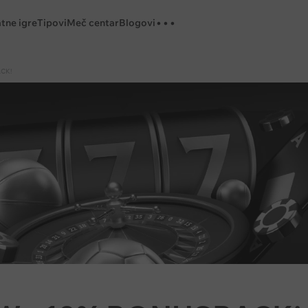
…
tne igre
Tipovi
Meč centar
Blogovi
CK!