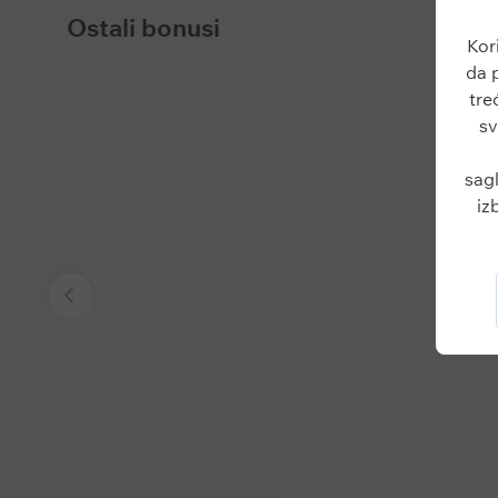
Ostali bonusi
Kor
da 
tre
sv
sagl
iz
253000 RSD
150 R
Mozzart Bet: Bonus dobrodošlice 250
Bet365: Rewa
000 RSD + 3 000 RSD bez depozita
Spinovi i Bet 
KAZZINO
Uzmi bonus