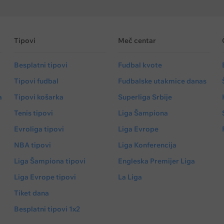
Tipovi
Meč centar
Besplatni tipovi
Fudbal kvote
Tipovi fudbal
Fudbalske utakmice danas
a
Tipovi košarka
Superliga Srbije
Tenis tipovi
Liga Šampiona
Evroliga tipovi
Liga Evrope
NBA tipovi
Liga Konferencija
Liga Šampiona tipovi
Engleska Premijer Liga
Liga Evrope tipovi
La Liga
Tiket dana
Besplatni tipovi 1x2