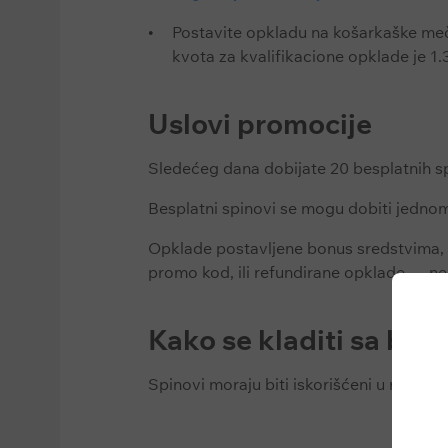
Postavite opkladu na košarkaške me
kvota za kvalifikacione opklade je 1.
Uslovi promocije
Sledećeg dana dobijate 20 besplatnih spi
Besplatni spinovi se mogu dobiti jedno
Opklade postavljene bonus sredstvima, 
promo kod, ili refundirane opklade — ne
Kako se kladiti sa bo
Spinovi moraju biti iskorišćeni u roku o