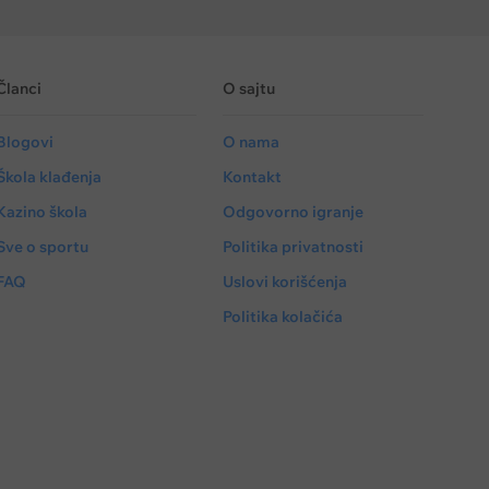
Članci
O sajtu
Blogovi
O nama
Škola klađenja
Kontakt
Kazino škola
Odgovorno igranje
Sve o sportu
Politika privatnosti
FAQ
Uslovi korišćenja
Politika kolačića