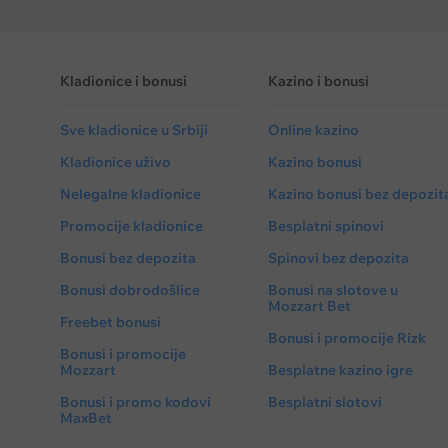
Kladionice i bonusi
Kazino i bonusi
Sve kladionice u Srbiji
Online kazino
Kladionice uživo
Kazino bonusi
Nelegalne kladionice
Kazino bonusi bez depozit
Promocije kladionice
Besplatni spinovi
Bonusi bez depozita
Spinovi bez depozita
Bonusi dobrodošlice
Bonusi na slotove u
Mozzart Bet
Freebet bonusi
Bonusi i promocije Rizk
Bonusi i promocije
Mozzart
Besplatne kazino igre
Bonusi i promo kodovi
Besplatni slotovi
MaxBet