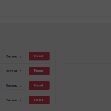
Poseti
Recenzija
Poseti
Recenzija
Poseti
Recenzija
Poseti
Recenzija