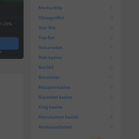
MerkurXtip
4
OktagonBet
3
et 20%
Star Bet
4
Top Bet
2
Volcanobet
9
a
Rizk kazino
6
Bet365
12
Betwinner
11
Mozzart kazino
8
Superbet kazino
5
King kazino
7
Meridianbet kazino
8
Ambassadorbet
8