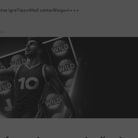
…
tne igre
Tipovi
Meč centar
Blogovi
RKU