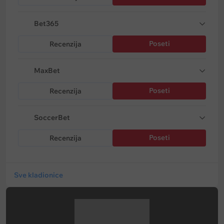
Bet365
Poseti
Recenzija
MaxBet
Poseti
Recenzija
SoccerBet
Poseti
Recenzija
Sve kladionice