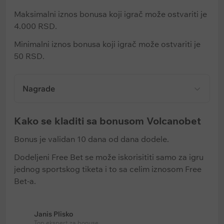
Maksimalni iznos bonusa koji igrač može ostvariti je
4.000 RSD.
Minimalni iznos bonusa koji igrač može ostvariti je
50 RSD.
Nagrade
Kako se kladiti sa bonusom Volcanobet
Bonus je validan 10 dana od dana dodele.
Dodeljeni Free Bet se može iskorisititi samo za igru
jednog sportskog tiketa i to sa celim iznosom Free
Bet-a.
Janis Plisko
Top ekspert za bonuse