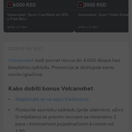
6000 RSD
2000 RSD
Volcanobet: Sport CashBack do 30%
Volcanobet: Sport Točak Sreće
u Free Betu
Ističe:
u
21 dani
Ističe:
u
21 dani
2025-09-08 16:27
Volcanobet
nudi povrat novca do 4.000 dinara kao
besplatnu opkladu. Promocija je dostupna samo
novim igračima.
Kako dobiti bonus Volcanobet
Registrujte se na sajtu kladionice
;
Postavite sportsku opkladu (prije utakmice, uživo
ili miješanu) sa pravim novcem sa minimalno 2
para i minimalnom pojedinačnom kvotom od
1.50;