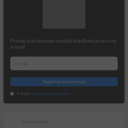
Primaj sve bonuse srpskih kladionica na svoj
e-mail
E-mail
Registruj se za bonuse
Prihvati
uslove
i
politiku kolačića
Tvoj komentar