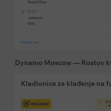
Rapid Wien
18:00
Jablonec
RFS
Prikaži sve
Dynamo Moscow — Rostov kvot
Kladionice za klađenje na 
253
R