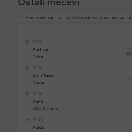
Ostali mečevi
Meč je završen, molimo odaberite neki drugi meč za kla
21:00
Partizan
Tobol
17:00
Inter Turku
Vaduz
17:00
KuPS
CSU Craiova
18:00
Paide