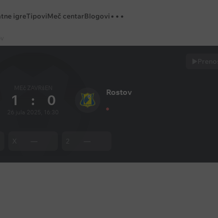
…
tne igre
Tipovi
Meč centar
Blogovi
OV
Preno
MEč ZAVRšEN
Rostov
1
:
0
26 jula 2025, 16:30
X
—
2
—