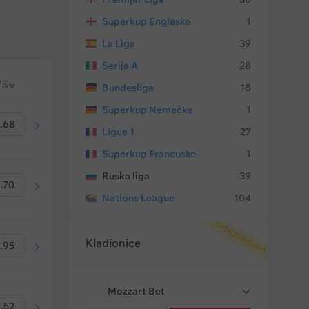
Superkup Engleske
1
La Liga
39
Serija A
28
iše
Bundesliga
18
Superkup Nemačke
1
.68
Ligue 1
27
Superkup Francuske
1
Ruska liga
39
1.70
Nations League
104
SPONZORISANO
Kladionice
.95
Mozzart Bet
1.52