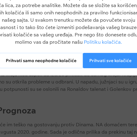
ola u svakoj od tih pobeda. Njihova utakmica protiv Baltike (
ća lica, za potrebe analitike. Možete da se složite sa korišće
i da iskoriste greške u igri kratkih pasova. Međutim, nakon 
ih kolačića ili samo onih neophodnih za pravilno funkcionisa
a, stvorivši 0,42 xG. Bitello je bio posebno impresivan: Brazil
našeg sajta. U svakom trenutku možete da povučete svoju
eznog reda – što je dovelo do 21 iznuđenog faula Karpinovog 
asnost i to tako što ćete izmeniti podešavanja vašeg brauzer
KA.
brisati kolačiće sa vašeg uređaja. Pre nego što donesete odlu
molimo vas da pročitate našu
Politiku kolačića.
Prihvati samo neophodne kolačiće
Prihvati sve kolačiće
e na gostovanju protiv Zenita (1:2). Albin tim je takođe iskori
a kraju nisu uspeli da izdrže pritisak do samog kraja. Krajnji
 su otkrila probleme u odbrani. U napadu, južnjaci su u igr
u potpunosti su se oslonili na Ronaldov talenat i Golenkov p
Prognoza
biće im teško na gostovanju protiv Dinama. NA domaćem tere
vgusta 2020. godine. Sada je odlična prilika da prekinu taj n