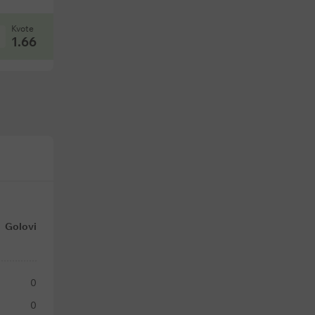
Kvote
1.66
Golovi
0
0