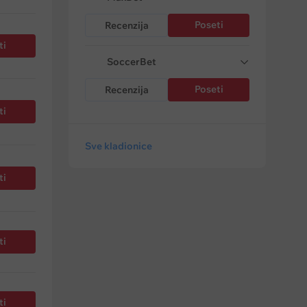
Poseti
Recenzija
ti
SoccerBet
Poseti
Recenzija
ti
Sve kladionice
ti
ti
ti