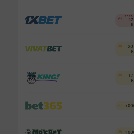
EKSK
17
R
20
R
12
R
5 00
1 00