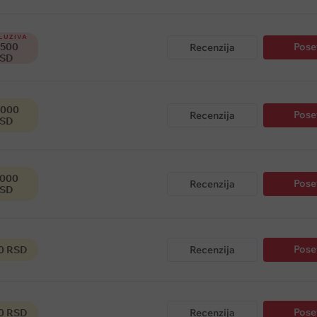
LUZIVA
 500
Pose
Recenzija
SD
 000
Pose
Recenzija
SD
 000
Pose
Recenzija
SD
Pose
0 RSD
Recenzija
Pose
0 RSD
Recenzija