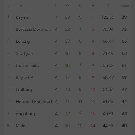
#
Tim
Forma
U
W
D
A
G
Poeni
1
Bayern
34
28
5
1
122:36
89
2
Borussia Dortmund
34
22
7
5
70:34
73
3
Leipzig
34
20
5
9
66:47
65
4
Stuttgart
34
18
8
8
71:49
62
5
Hoffenheim
34
18
7
9
65:52
61
6
Bayer 04
34
17
8
9
68:47
59
7
Freiburg
34
13
8
13
51:57
47
8
Eintracht Frankfurt
34
11
11
12
61:65
44
9
Augsburg
34
12
7
15
45:61
43
10
Mainz
34
10
10
14
44:53
40