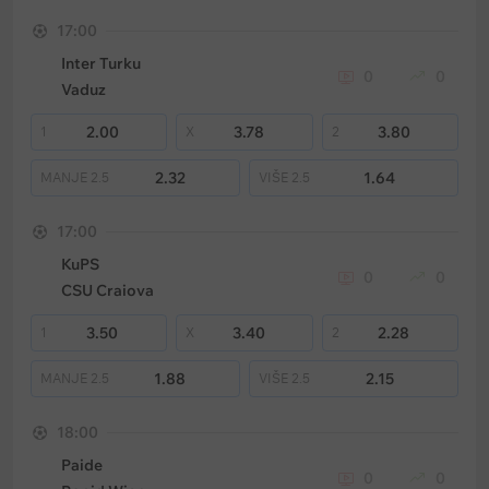
17:00
Inter Turku
0
0
Vaduz
2.00
3.78
3.80
1
X
2
2.32
1.64
MANJE
2.5
VIŠE
2.5
17:00
KuPS
0
0
CSU Craiova
3.50
3.40
2.28
1
X
2
1.88
2.15
MANJE
2.5
VIŠE
2.5
18:00
Paide
0
0