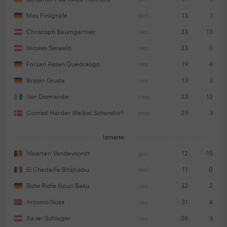
Max Finkgräfe
def.
13
1
Christoph Baumgartner
vez.
33
13
Nicolas Seiwald
vez.
33
0
Forzan Assan Ouédraogo
vez.
19
4
Brajan Gruda
vez.
13
3
Yan Diomande
nap.
33
12
Conrad Harder Weibel Schandorf
nap.
29
3
Izmene
Maarten Vandevoordt
gol.
12
-15
El Chadaille Bitshiabu
def.
11
0
Bote Ridle Nzuzi Baku
vez.
32
2
Antonio Nusa
vez.
31
4
Xaver Schlager
vez.
26
3