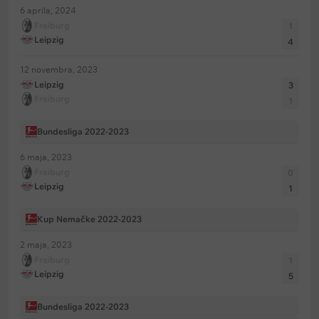
6 aprila, 2024
Freiburg
1
Leipzig
4
12 novembra, 2023
Leipzig
3
Freiburg
1
Bundesliga 2022-2023
6 maja, 2023
Freiburg
0
Leipzig
1
Kup Nemačke 2022-2023
2 maja, 2023
Freiburg
1
Leipzig
5
Bundesliga 2022-2023