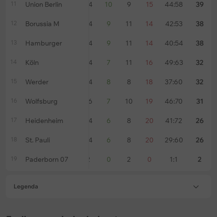
11
Union Berlin
34
10
9
15
44:58
39
12
Borussia M
34
9
11
14
42:53
38
13
Hamburger
34
9
11
14
40:54
38
14
Köln
34
7
11
16
49:63
32
15
Werder
34
8
8
18
37:60
32
16
Wolfsburg
36
7
10
19
46:70
31
17
Heidenheim
34
6
8
20
41:72
26
18
St. Pauli
34
6
8
20
29:60
26
19
Paderborn 07
2
0
2
0
1:1
2
Legenda