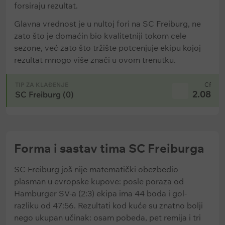
forsiraju rezultat.
Glavna vrednost je u nultoj fori na SC Freiburg, ne
zato što je domaćin bio kvalitetniji tokom cele
sezone, već zato što tržište potcenjuje ekipu kojoj
rezultat mnogo više znači u ovom trenutku.
TIP ZA KLAĐENJE
Cf
2.08
SC Freiburg (0)
Forma i sastav tima SC Freiburga
SC Freiburg još nije matematički obezbedio
plasman u evropske kupove: posle poraza od
Hamburger SV-a (2:3) ekipa ima 44 boda i gol-
razliku od 47:56. Rezultati kod kuće su znatno bolji
nego ukupan učinak: osam pobeda, pet remija i tri