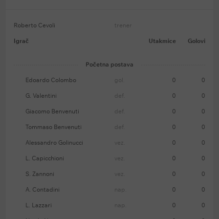
Roberto Cevoli
trener
Igrač
Utakmice
Golovi
Početna postava
Edoardo Colombo
gol.
0
0
G. Valentini
def.
0
0
Giacomo Benvenuti
def.
0
0
Tommaso Benvenuti
def.
0
0
Alessandro Golinucci
vez.
0
0
L. Capicchioni
vez.
0
0
S. Zannoni
vez.
0
0
A. Contadini
nap.
0
0
L. Lazzari
nap.
0
0