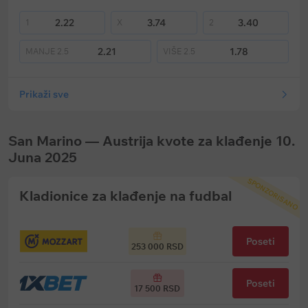
2.22
3.74
3.40
1
X
2
2.21
1.78
MANJE
2.5
VIŠE
2.5
Prikaži sve
San Marino — Austrija kvote za klađenje 10.
Juna 2025
SPONZORISANO
Kladionice za klađenje na fudbal
Poseti
253 000 RSD
Poseti
17 500 RSD