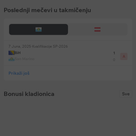
Poslednji mečevi u takmičenju
7 Juna, 2025
Kvalifikacije SP-2026
BiH
1
A
San Marino
0
Prikaži još
Bonusi kladionica
Sve