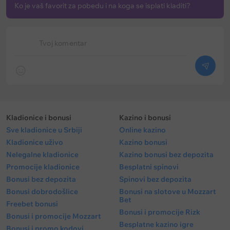
Ko je vaš favorit za pobedu i na koga se isplati kladiti?
Tvoj komentar
Kladionice i bonusi
Kazino i bonusi
Sve kladionice u Srbiji
Online kazino
Kladionice uživo
Kazino bonusi
Nelegalne kladionice
Kazino bonusi bez depozita
Promocije kladionice
Besplatni spinovi
Bonusi bez depozita
Spinovi bez depozita
Bonusi dobrodošlice
Bonusi na slotove u Mozzart
Bet
Freebet bonusi
Bonusi i promocije Rizk
Bonusi i promocije Mozzart
Besplatne kazino igre
Bonusi i promo kodovi