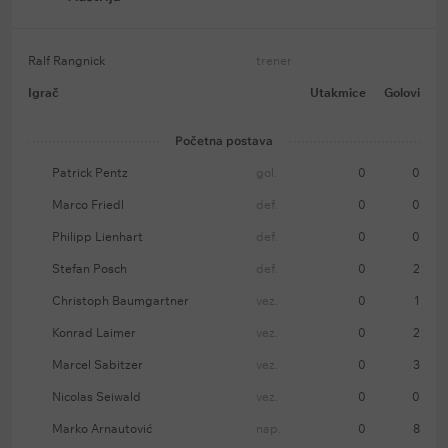
Ralf Rangnick
trener
Igrač
Utakmice
Golovi
Početna postava
Patrick Pentz
gol.
0
0
Marco Friedl
def.
0
0
Philipp Lienhart
def.
0
0
Stefan Posch
def.
0
2
Christoph Baumgartner
vez.
0
1
Konrad Laimer
vez.
0
2
Marcel Sabitzer
vez.
0
3
Nicolas Seiwald
vez.
0
0
Marko Arnautović
nap.
0
8