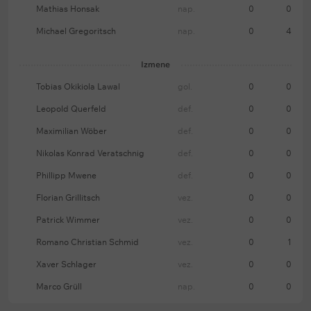
Mathias Honsak
nap.
0
0
Michael Gregoritsch
nap.
0
4
Izmene
Tobias Okikiola Lawal
gol.
0
0
Leopold Querfeld
def.
0
0
Maximilian Wöber
def.
0
0
Nikolas Konrad Veratschnig
def.
0
0
Phillipp Mwene
def.
0
0
Florian Grillitsch
vez.
0
0
Patrick Wimmer
vez.
0
0
Romano Christian Schmid
vez.
0
1
Xaver Schlager
vez.
0
0
Marco Grüll
nap.
0
0