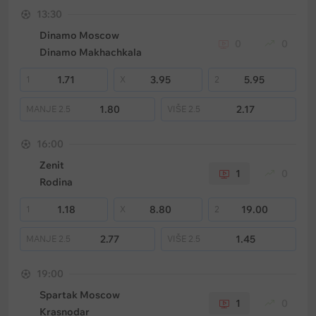
13:30
Dinamo Moscow
0
0
Dinamo Makhachkala
1.71
3.95
5.95
1
X
2
1.80
2.17
MANJE
2.5
VIŠE
2.5
16:00
Zenit
1
0
Rodina
1.18
8.80
19.00
1
X
2
2.77
1.45
MANJE
2.5
VIŠE
2.5
19:00
Spartak Moscow
1
0
Krasnodar