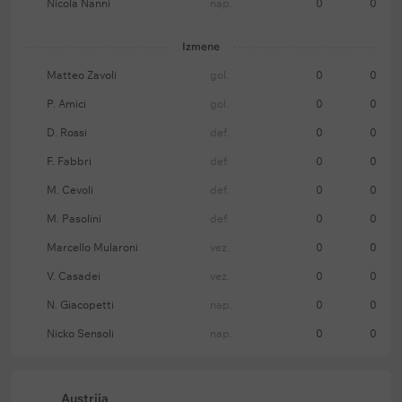
Nicola Nanni
nap.
0
0
Izmene
Matteo Zavoli
gol.
0
0
P. Amici
gol.
0
0
D. Rossi
def.
0
0
F. Fabbri
def.
0
0
M. Cevoli
def.
0
0
M. Pasolini
def.
0
0
Marcello Mularoni
vez.
0
0
V. Casadei
vez.
0
0
N. Giacopetti
nap.
0
0
Nicko Sensoli
nap.
0
0
Austrija