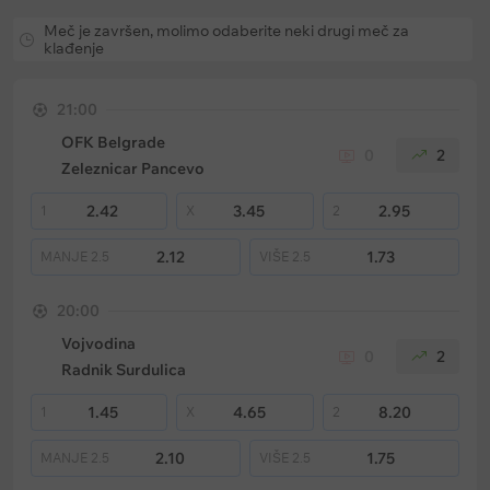
Meč je završen, molimo odaberite neki drugi meč za
klađenje
21:00
OFK Belgrade
0
2
Zeleznicar Pancevo
2.42
3.45
2.95
1
X
2
2.12
1.73
MANJE
2.5
VIŠE
2.5
20:00
Vojvodina
0
2
Radnik Surdulica
1.45
4.65
8.20
1
X
2
2.10
1.75
MANJE
2.5
VIŠE
2.5