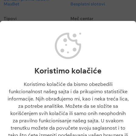
MaxBet
Besplatni slotovi
Tipovi
Meč centar
Besplatni tipovi
Fudbal kvote
Tipovi fudbal
Fudbalske utakmice danas
Tipovi košarka
Superliga Srbije
Tenis tipovi
Liga Šampiona
Evroliga tipovi
Liga Evrope
NBA tipovi
Liga Konferencija
Koristimo kolačiće
Liga Šampiona tipovi
Engleska Premijer Liga
Liga Evrope tipovi
La Liga
Koristimo kolačiće da bismo obezbedili
Tiket dana
funkcionalnost našeg sajta i da prikupimo statističke
Besplatni tipovi 1x2
informacije. Njih obrađujemo mi, kao i neka treća lica,
za potrebe analitike. Možete da se složite sa
Članci
O sajtu
korišćenjem svih kolačića ili samo onih neophodnih
Blogovi
O nama
za pravilno funkcionisanje našeg sajta. U svakom
Škola klađenja
Kontakt
trenutku možete da povučete svoju saglasnost i to
Kazino škola
Odgovorno igranje
tako što ćete izmeniti podešavanja vašeg brauzera ili
Sve o sportu
Politika privatnosti