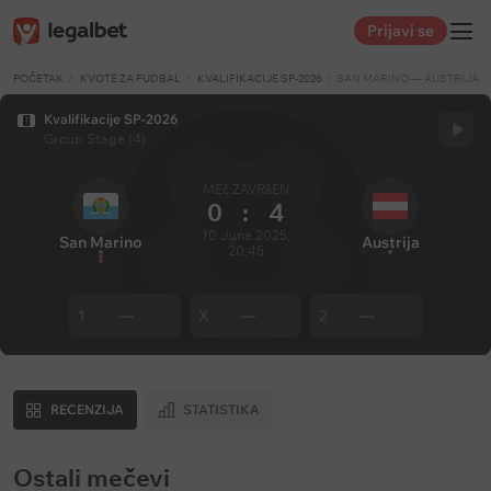
Prijavi se
POČETAK
KVOTE ZA FUDBAL
KVALIFIKACIJE SP-2026
SAN MARINO — AUSTRIJA
Kvalifikacije SP-2026
Group Stage (4)
MEč ZAVRšEN
0
:
4
10 Juna 2025,
San Marino
Austrija
20:45
1
—
X
—
2
—
RECENZIJA
STATISTIKA
Ostali mečevi