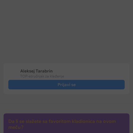
Keš bonus
Keš bonus
Bet365: Prevremena isplata na
Soccerbet: Bonus za golove u p
fudbal
poluvremenu
Ističe:
u
144 dani
Ističe:
bez vremenskog ograničenja
Aleksej Tarabrin
TOP-stručnjak za klađenje
Prijavi se
Da li se slažete sa favoritom kladionica na ovom
meču?