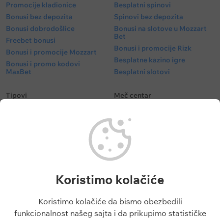
Promocije kladionice
Besplatni spinovi
Bonusi bez depozita
Spinovi bez depozita
Bonusi dobrodošlice
Bonusi na slotove u Mozzart
Bet
Freebet bonusi
Bonusi i promocije Rizk
Bonusi i promocije Mozzart
Besplatne kazino igre
Bonusi i promo kodovi
MaxBet
Besplatni slotovi
Tipovi
Meč centar
Besplatni tipovi
Fudbal kvote
Tipovi fudbal
Fudbalske utakmice danas
Tipovi košarka
Superliga Srbije
Tenis tipovi
Liga Šampiona
Evroliga tipovi
Liga Evrope
NBA tipovi
Liga Konferencija
Koristimo kolačiće
Liga Šampiona tipovi
Engleska Premijer Liga
Liga Evrope tipovi
La Liga
Koristimo kolačiće da bismo obezbedili
Tiket dana
funkcionalnost našeg sajta i da prikupimo statističke
Besplatni tipovi 1x2