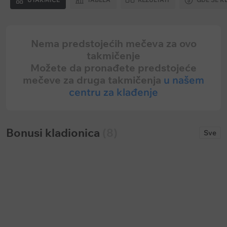
Nema predstojećih mečeva za ovo
takmičenje
Možete da pronađete predstojeće
mečeve za druga takmičenja
u našem
centru za klađenje
Bonusi kladionica
(8)
Sve
17500 RSD
30000 RSD
1xBet: Bonus do 17 500 RSD za prvi
1xbet: 50% nedeljni freebet do 
depozit
000 RSD