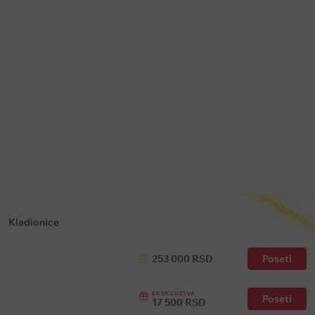
Keš bonus
Keš bonus
Bet365: Prevremena isplata na
Soccerbet: Bonus za golove u p
fudbal
poluvremenu
Ističe:
u
144 dani
Ističe:
bez vremenskog ograničenja
SPONZORISANO
Rezultati
Kladionice
2026
253 000 RSD
Poseti
EKSKLUZIVA
Poseti
17 500 RSD