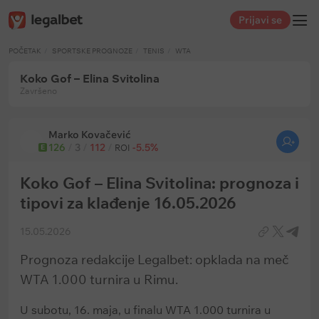
Prijavi se
POČETAK
SPORTSKE PROGNOZE
TENIS
WTA
Koko Gof – Elina Svitolina
Završeno
Marko Kovačević
126
/
3
/
112
/
-5.5%
E
ROI
Koko Gof – Elina Svitolina: prognoza i
tipovi za klađenje 16.05.2026
15.05.2026
Prognoza redakcije Legalbet: opklada na meč
WTA 1.000 turnira u Rimu.
U subotu, 16. maja, u finalu WTA 1.000 turnira u