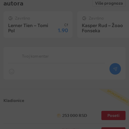
autora
Više prognoza
Završno
Završno
Lerner Tien – Tomi
Kasper Rud – Žoao
Cf
1.90
Pol
Fonseka
Tvoj komentar
SPONZORISANO
Kladionice
253 000 RSD
Poseti