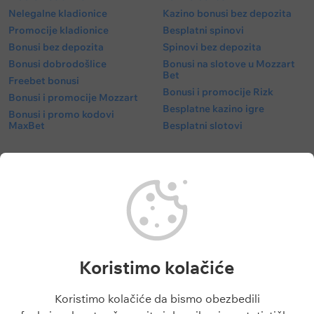
Nelegalne kladionice
Kazino bonusi bez depozita
Promocije kladionice
Besplatni spinovi
Bonusi bez depozita
Spinovi bez depozita
Bonusi dobrodošlice
Bonusi na slotove u Mozzart
Bet
Freebet bonusi
Bonusi i promocije Rizk
Bonusi i promocije Mozzart
Besplatne kazino igre
Bonusi i promo kodovi
MaxBet
Besplatni slotovi
Tipovi
Meč centar
Besplatni tipovi
Fudbal kvote
Tipovi fudbal
Fudbalske utakmice danas
Tipovi košarka
Superliga Srbije
Tenis tipovi
Liga Šampiona
Evroliga tipovi
Liga Evrope
NBA tipovi
Liga Konferencija
Koristimo kolačiće
Liga Šampiona tipovi
Engleska Premijer Liga
Liga Evrope tipovi
La Liga
Koristimo kolačiće da bismo obezbedili
Tiket dana