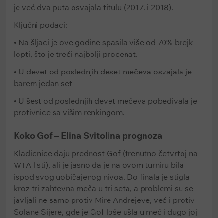
je već dva puta osvajala titulu (2017. i 2018).
Ključni podaci:
• Na šljaci je ove godine spasila više od 70% brejk-
lopti, što je treći najbolji procenat.
• U devet od poslednjih deset mečeva osvajala je
barem jedan set.
• U šest od poslednjih devet mečeva pobeđivala je
protivnice sa višim renkingom.
Koko Gof – Elina Svitolina prognoza
Kladionice daju prednost Gof (trenutno četvrtoj na
WTA listi), ali je jasno da je na ovom turniru bila
ispod svog uobičajenog nivoa. Do finala je stigla
kroz tri zahtevna meča u tri seta, a problemi su se
javljali ne samo protiv Mire Andrejeve, već i protiv
Solane Sijere, gde je Gof loše ušla u meč i dugo joj