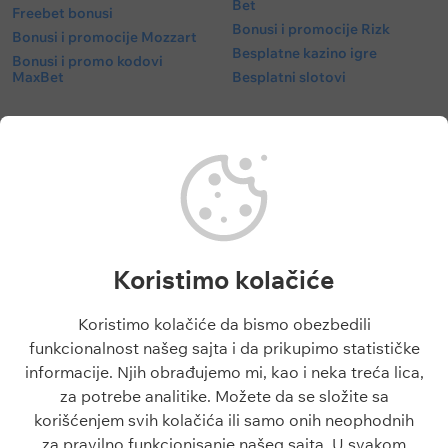
Bet
Freebet bonusi
Bonusi i promocije Rizk
Bonusi i promocije Mozzart
Besplatne kazino igre
Bonusi i promo kodovi
MaxBet
Besplatni slotovi
Tipovi
Meč centar
Besplatni tipovi
Fudbal kvote
Tipovi fudbal
Fudbalske utakmice danas
Tipovi košarka
Superliga Srbije
Tenis tipovi
Liga Šampiona
Evroliga tipovi
Liga Evrope
NBA tipovi
Liga Konferencija
Koristimo kolačiće
Liga Šampiona tipovi
Engleska Premijer Liga
Liga Evrope tipovi
La Liga
Koristimo kolačiće da bismo obezbedili
Tiket dana
funkcionalnost našeg sajta i da prikupimo statističke
Besplatni tipovi 1x2
informacije. Njih obrađujemo mi, kao i neka treća lica,
za potrebe analitike. Možete da se složite sa
Članci
O sajtu
korišćenjem svih kolačića ili samo onih neophodnih
Blogovi
O nama
za pravilno funkcionisanje našeg sajta. U svakom