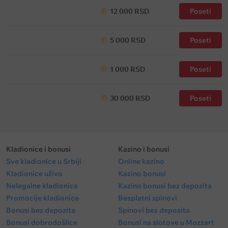
12 000 RSD
Poseti
5 000 RSD
Poseti
1 000 RSD
Poseti
30 000 RSD
Poseti
Kladionice i bonusi
Kazino i bonusi
Sve kladionice u Srbiji
Online kazino
Kladionice uživo
Kazino bonusi
Nelegalne kladionice
Kazino bonusi bez depozita
Promocije kladionice
Besplatni spinovi
Bonusi bez depozita
Spinovi bez depozita
Bonusi dobrodošlice
Bonusi na slotove u Mozzart