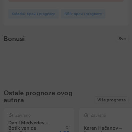
Košarka: tipovi i prognoze
NBA: tipovi i prognoze
Bonusi
Sve
1 000 000 RSD u 
50000 RSD
spinovima
Soccerbet: Nedelja provajdera –
Soccerbet: Obori Svoj Rekord Av
Mystery drops
300 000 RSD
Ističe:
bez vremenskog ograničenja
Ističe:
u
1 dan
Ostale prognoze ovog
autora
Više prognoza
Završno
Završno
Danil Medvedev –
Botik van de
Karen Hačanov –
Cf