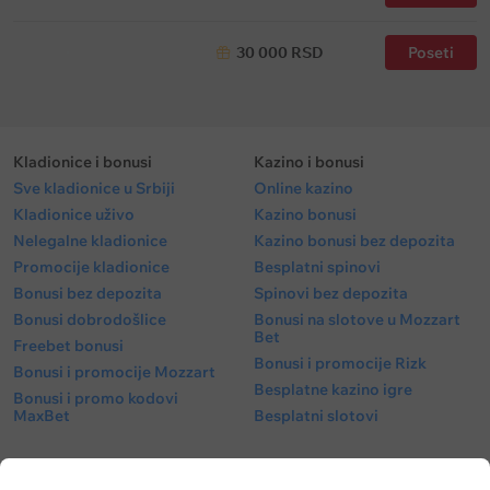
30 000 RSD
Poseti
Kladionice i bonusi
Kazino i bonusi
Sve kladionice u Srbiji
Online kazino
Kladionice uživo
Kazino bonusi
Nelegalne kladionice
Kazino bonusi bez depozita
Promocije kladionice
Besplatni spinovi
Bonusi bez depozita
Spinovi bez depozita
Bonusi dobrodošlice
Bonusi na slotove u Mozzart
Bet
Freebet bonusi
Bonusi i promocije Rizk
Bonusi i promocije Mozzart
Besplatne kazino igre
Bonusi i promo kodovi
MaxBet
Besplatni slotovi
Tipovi
Meč centar