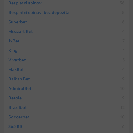
Besplatni spinovi
56
Besplatni spinovi bez depozita
8
Superbet
6
Mozzart Bet
4
1xBet
7
King
1
Vivatbet
5
MaxBet
4
Balkan Bet
9
AdmiralBet
10
Betole
9
Brazilbet
12
Soccerbet
10
365 RS
6