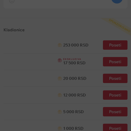
SPONZORISANO
Kladionice
253 000 RSD
Poseti
EKSKLUZIVA
Poseti
17 500 RSD
20 000 RSD
Poseti
12 000 RSD
Poseti
5 000 RSD
Poseti
1 000 RSD
Poseti