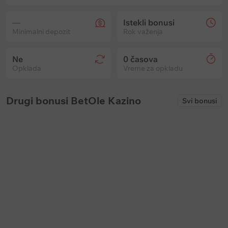
—
Istekli bonusi
Minimalni depozit
Rok važenja
Ne
0 časova
Opklada
Vreme za opkladu
Drugi bonusi BetOle Kazino
Svi bonusi
360000 RSD
10000 RSD