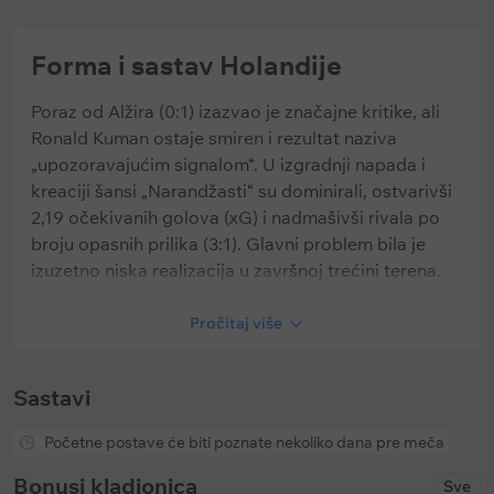
Forma i sastav Holandije
Poraz od Alžira (0:1) izazvao je značajne kritike, ali
Ronald Kuman ostaje smiren i rezultat naziva
„upozoravajućim signalom“. U izgradnji napada i
kreaciji šansi „Narandžasti“ su dominirali, ostvarivši
2,19 očekivanih golova (xG) i nadmašivši rivala po
broju opasnih prilika (3:1). Glavni problem bila je
izuzetno niska realizacija u završnoj trećini terena.
Za Kumana je duel sa Uzbekistanom prilika da timu
Pročitaj više
vrati samopouzdanje. Na desni bok bi trebalo da se
vrati Denzel Damfris, koji je propustio prethodni
meč. U napadu će stručni štab i dalje računati na
Sastavi
Memfisa Depaja, kojem je ključno da kroz igru
povrati formu posle prolećne povrede. Ozbiljnu
Početne postave će biti poznate nekoliko dana pre meča
konkurenciju mu pravi Donijel Malen, koji je postigao
Bonusi kladionica
Sve