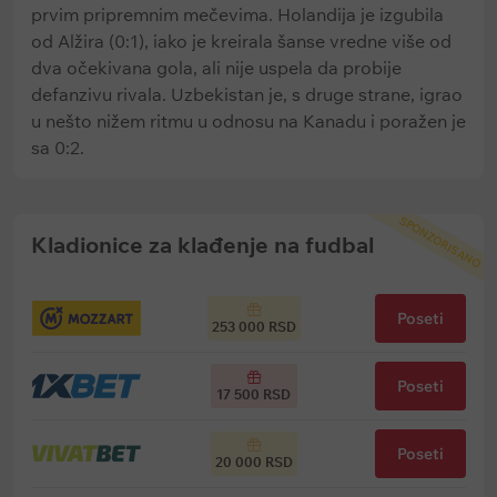
prvim pripremnim mečevima. Holandija je izgubila
od Alžira (0:1), iako je kreirala šanse vredne više od
dva očekivana gola, ali nije uspela da probije
defanzivu rivala. Uzbekistan je, s druge strane, igrao
u nešto nižem ritmu u odnosu na Kanadu i poražen je
sa 0:2.
SPONZORISANO
Kladionice za klađenje na fudbal
Poseti
253 000 RSD
Poseti
17 500 RSD
Poseti
20 000 RSD