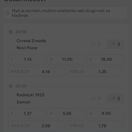
Meč je završen, molimo odaberite neki drugi meč za
klađenje
20:00
Crvena Zvezda
0
2
Novi Pazar
1.14
11.00
18.00
1
X
2
4.16
1.25
MANJE
2.5
VIŠE
2.5
20:00
Radnicki 1923
0
2
Zemun
1.37
5.05
9.90
1
X
2
2.08
1.78
MANJE
2.5
VIŠE
2.5