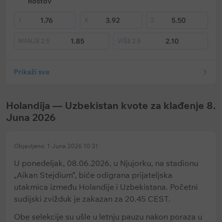
Rostov
1.76
3.92
5.50
1
X
2
1.85
2.10
MANJE
2.5
VIŠE
2.5
Prikaži sve
Holandija — Uzbekistan kvote za klađenje 8.
Juna 2026
Objavljeno: 1 Juna 2026 10:31
U ponedeljak, 08.06.2026, u Njujorku, na stadionu
„Aikan Stejdium“, biće odigrana prijateljska
utakmica između Holandije i Uzbekistana. Početni
sudijski zvižduk je zakazan za 20.45 CEST.
Obe selekcije su ušle u letnju pauzu nakon poraza u