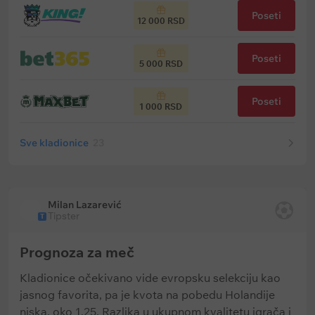
Poseti
12 000 RSD
Poseti
5 000 RSD
Poseti
1 000 RSD
Sve kladionice
23
Milan Lazarević
Tipster
T
Prognoza za meč
Kladionice očekivano vide evropsku selekciju kao
jasnog favorita, pa je kvota na pobedu Holandije
niska, oko 1,25. Razlika u ukupnom kvalitetu igrača i