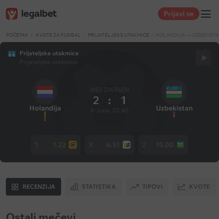
Prijavi se
POČETAK
KVOTE ZA FUDBAL
PRIJATELJSKE UTAKMICE
HOLANDIJA — UZBEKIST
Prijateljske utakmice
Prijateljske utakmice
MEč ZAVRšEN
2
:
1
Holandija
Uzbekistan
8 Juna, 20:45
1
1.22
X
6.51
2
15.00
RECENZIJA
STATISTIKA
TIPOVI
KVOTE
Ostali mečevi