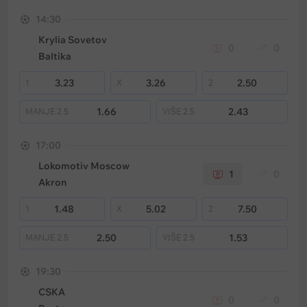
14:30
Krylia Sovetov
0
0
Baltika
3.23
3.26
2.50
1
X
2
1.66
2.43
MANJE
2.5
VIŠE
2.5
17:00
Lokomotiv Moscow
1
0
Akron
1.48
5.02
7.50
1
X
2
2.50
1.53
MANJE
2.5
VIŠE
2.5
19:30
CSKA
0
0