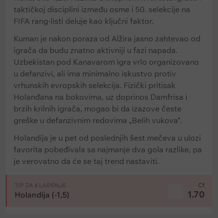
taktičkoj disciplini između osme i 50. selekcije na
FIFA rang-listi deluje kao ključni faktor.
Kuman je nakon poraza od Alžira jasno zahtevao od
igrača da budu znatno aktivniji u fazi napada.
Uzbekistan pod Kanavarom igra vrlo organizovano
u defanzivi, ali ima minimalno iskustvo protiv
vrhunskih evropskih selekcija. Fizički pritisak
Holanđana na bokovima, uz doprinos Damfrisa i
brzih krilnih igrača, mogao bi da izazove česte
greške u defanzivnim redovima „Belih vukova“.
Holandija je u pet od poslednjih šest mečeva u ulozi
favorita pobeđivala sa najmanje dva gola razlike, pa
je verovatno da će se taj trend nastaviti.
TIP ZA KLAĐENJE
Cf
1.70
Holandija (-1,5)