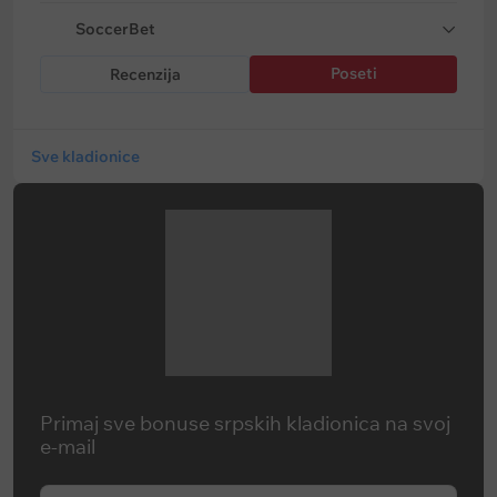
SoccerBet
Poseti
Recenzija
Sve kladionice
Primaj sve bonuse srpskih kladionica na svoj
e-mail