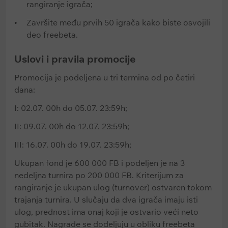
rangiranje igrača;
Završite među prvih 50 igrača kako biste osvojili
deo freebeta.
Uslovi i pravila promocije
Promocija je podeljena u tri termina od po četiri
dana:
I: 02.07. 00h do 05.07. 23:59h;
II: 09.07. 00h do 12.07. 23:59h;
III: 16.07. 00h do 19.07. 23:59h;
Ukupan fond je 600 000 FB i podeljen je na 3
nedeljna turnira po 200 000 FB. Kriterijum za
rangiranje je ukupan ulog (turnover) ostvaren tokom
trajanja turnira. U slučaju da dva igrača imaju isti
ulog, prednost ima onaj koji je ostvario veći neto
gubitak. Nagrade se dodeljuju u obliku freebeta