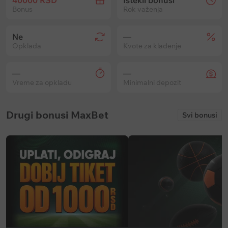
Bonus
Rok važenja
Ne
—
Opklada
Kvote za klađenje
—
—
Vreme za opkladu
Minimalni depozit
Drugi bonusi MaxBet
Svi bonusi