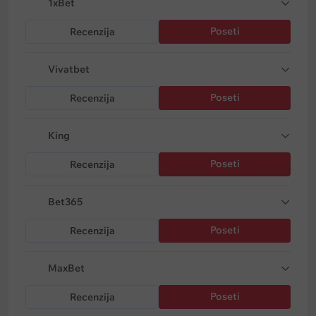
1xBet
Poseti
Recenzija
Vivatbet
Poseti
Recenzija
King
Poseti
Recenzija
Bet365
Poseti
Recenzija
MaxBet
Poseti
Recenzija