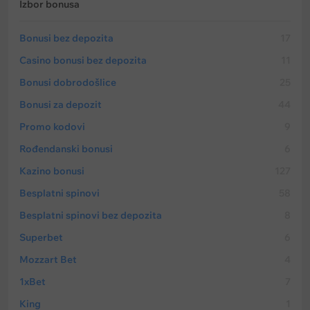
Izbor bonusa
Bonusi bez depozita
17
Casino bonusi bez depozita
11
Bonusi dobrodošlice
25
Bonusi za depozit
44
Promo kodovi
9
Rođendanski bonusi
6
Kazino bonusi
127
Besplatni spinovi
58
Besplatni spinovi bez depozita
8
Superbet
6
Mozzart Bet
4
1xBet
7
King
1