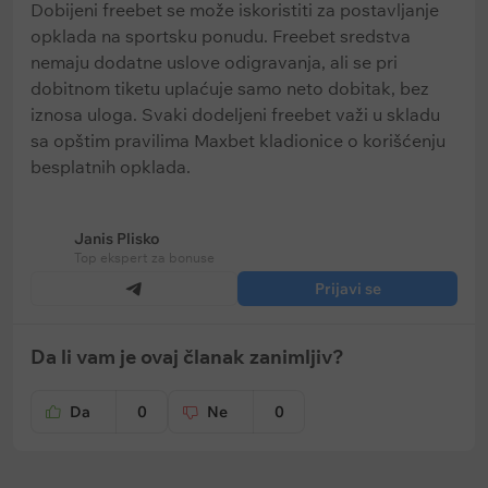
Dobijeni freebet se može iskoristiti za postavljanje
opklada na sportsku ponudu. Freebet sredstva
nemaju dodatne uslove odigravanja, ali se pri
dobitnom tiketu uplaćuje samo neto dobitak, bez
iznosa uloga. Svaki dodeljeni freebet važi u skladu
sa opštim pravilima Maxbet kladionice o korišćenju
besplatnih opklada.
Janis Plisko
Top ekspert za bonuse
Prijavi se
Da li vam je ovaj članak zanimljiv?
Da
0
Ne
0