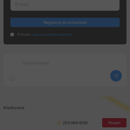
E-mail
Registruj se za bonuse
Prihvati
uslove
i
politiku kolačića
Tvoj komentar
SPONZORISANO
Kladionice
253 000 RSD
Poseti