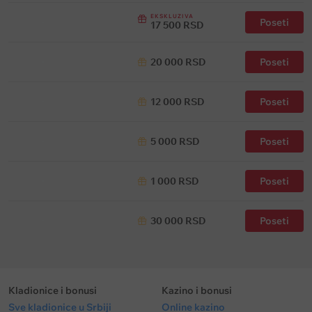
EKSKLUZIVA
Poseti
17 500 RSD
20 000 RSD
Poseti
12 000 RSD
Poseti
5 000 RSD
Poseti
1 000 RSD
Poseti
30 000 RSD
Poseti
Kladionice i bonusi
Kazino i bonusi
Sve kladionice u Srbiji
Online kazino