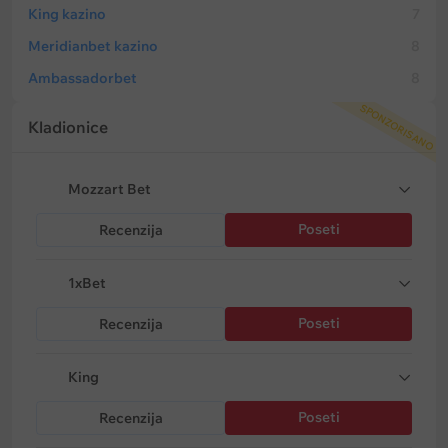
King kazino
7
Meridianbet kazino
8
Ambassadorbet
8
SPONZORISANO
Kladionice
Mozzart Bet
Poseti
Recenzija
1xBet
Poseti
Recenzija
King
Poseti
Recenzija