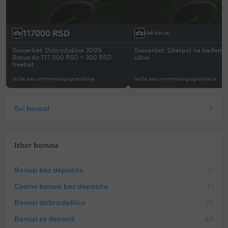
117000 RSD
Keš bonus
Soccerbet: Dobrodošlice 300%
Soccerbet: Džekpot na klađenju
Bonus do 117 000 RSD + 300 RSD
uživo
freebet
Ističe:
bez vremenskog ograničenja
Ističe:
bez vremenskog ograničenja
Svi bonusi
Izbor bonusa
Bonusi bez depozita
17
Casino bonusi bez depozita
11
Bonusi dobrodošlice
25
Bonusi za depozit
44