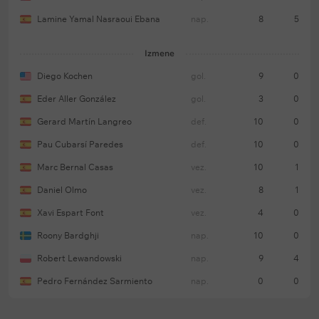
Lamine Yamal Nasraoui Ebana
nap.
8
5
Izmene
Diego Kochen
gol.
9
0
Eder Aller González
gol.
3
0
Gerard Martín Langreo
def.
10
0
Pau Cubarsí Paredes
def.
10
0
Marc Bernal Casas
vez.
10
1
Daniel Olmo
vez.
8
1
Xavi Espart Font
vez.
4
0
Roony Bardghji
nap.
10
0
Robert Lewandowski
nap.
9
4
Pedro Fernández Sarmiento
nap.
0
0