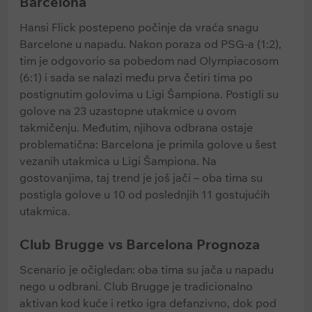
Barcelona
Hansi Flick postepeno počinje da vraća snagu
Barcelone u napadu. Nakon poraza od PSG-a (1:2),
tim je odgovorio sa pobedom nad Olympiacosom
(6:1) i sada se nalazi među prva četiri tima po
postignutim golovima u Ligi Šampiona. Postigli su
golove na 23 uzastopne utakmice u ovom
takmičenju. Međutim, njihova odbrana ostaje
problematična: Barcelona je primila golove u šest
vezanih utakmica u Ligi Šampiona. Na
gostovanjima, taj trend je još jači – oba tima su
postigla golove u 10 od poslednjih 11 gostujućih
utakmica.
Club Brugge vs Barcelona Prognoza
Scenario je očigledan: oba tima su jača u napadu
nego u odbrani. Club Brugge je tradicionalno
aktivan kod kuće i retko igra defanzivno, dok pod