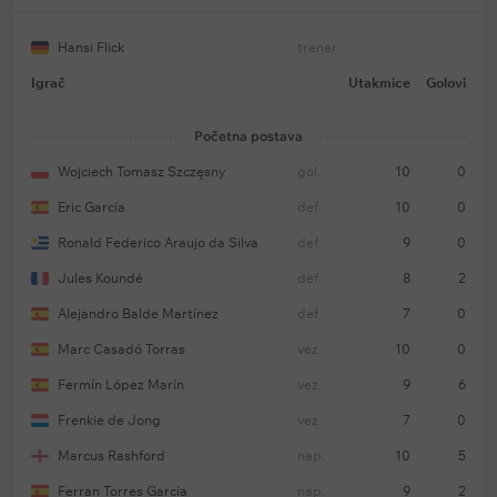
Hansi Flick
trener
Igrač
Utakmice
Golovi
Početna postava
Wojciech Tomasz Szczęsny
gol.
10
0
Eric García
def.
10
0
Ronald Federico Araujo da Silva
def.
9
0
Jules Koundé
def.
8
2
Alejandro Balde Martínez
def.
7
0
Marc Casadó Torras
vez.
10
0
Fermín López Marín
vez.
9
6
Frenkie de Jong
vez.
7
0
Marcus Rashford
nap.
10
5
Ferran Torres García
nap.
9
2