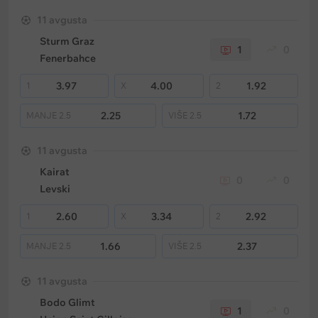
11 avgusta
Sturm Graz
1
0
Fenerbahce
3.97
4.00
1.92
1
X
2
2.25
1.72
MANJE
2.5
VIŠE
2.5
11 avgusta
Kairat
0
0
Levski
2.60
3.34
2.92
1
X
2
1.66
2.37
MANJE
2.5
VIŠE
2.5
11 avgusta
Bodo Glimt
1
0