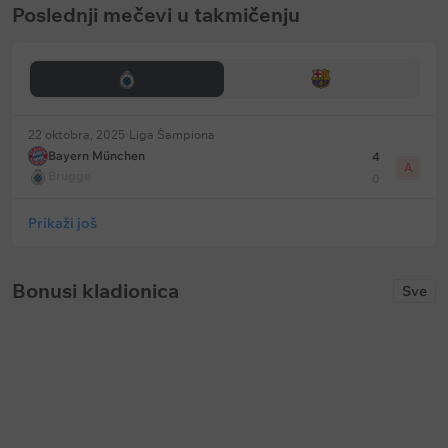
Poslednji mečevi u takmičenju
22 oktobra, 2025
Liga Šampiona
Bayern München
4
A
Brugge
0
Prikaži još
Bonusi kladionica
Sve