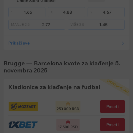
Union Saint Gilloise
1.65
4.88
4.67
1
X
2
2.77
1.45
MANJE
2.5
VIŠE
2.5
Prikaži sve
Brugge — Barcelona kvote za klađenje 5.
novembra 2025
SPONZORISANO
Kladionice za klađenje na fudbal
Poseti
253 000 RSD
Poseti
17 500 RSD