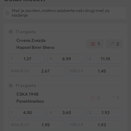
Meč je završen, molimo odaberite neki drugi meč za
klađenje
11 avgusta
Crvena Zvezda
1
2
Hapoel Be'er Sheva
1.27
6.59
11.10
1
X
2
2.67
1.45
MANJE
2.5
VIŠE
2.5
11 avgusta
CSKA 1948
0
0
Panathinaikos
4.50
3.60
1.92
1
X
2
1.95
1.93
MANJE
2.5
VIŠE
2.5