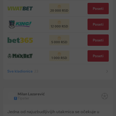
Poseti
20 000 RSD
Poseti
12 000 RSD
Poseti
5 000 RSD
Poseti
1 000 RSD
Sve kladionice
23
Milan Lazarević
Tipster
T
Jedna od najuzbudljivijih utakmica se očekuje u