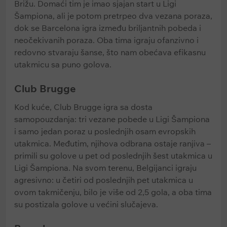
Brižu. Domaći tim je imao sjajan start u Ligi
Šampiona, ali je potom pretrpeo dva vezana poraza,
dok se Barcelona igra između briljantnih pobeda i
neočekivanih poraza. Oba tima igraju ofanzivno i
redovno stvaraju šanse, što nam obećava efikasnu
utakmicu sa puno golova.
Club Brugge
Kod kuće, Club Brugge igra sa dosta
samopouzdanja: tri vezane pobede u Ligi Šampiona
i samo jedan poraz u poslednjih osam evropskih
utakmica. Međutim, njihova odbrana ostaje ranjiva –
primili su golove u pet od poslednjih šest utakmica u
Ligi Šampiona. Na svom terenu, Belgijanci igraju
agresivno: u četiri od poslednjih pet utakmica u
ovom takmičenju, bilo je više od 2,5 gola, a oba tima
su postizala golove u većini slučajeva.