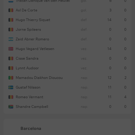
Tristan Danique van den Heuvel
gol.
6
0
Axl De Corte
gol.
3
0
Hugo Thierry Siquet
def.
14
0
Jorne Spileers
def.
0
0
Zaid Abner Romero
def.
0
0
Hugo Vegard Vetlesen
vez.
14
0
Cisse Sandra
vez.
0
0
Lynnt Audoor
vez.
0
0
Mamadou Diakhon Dioucou
nap.
12
2
Gustaf Nilsson
nap.
11
0
Romeo Vermant
nap.
11
4
Shandre Campbell
nap.
0
0
Barcelona