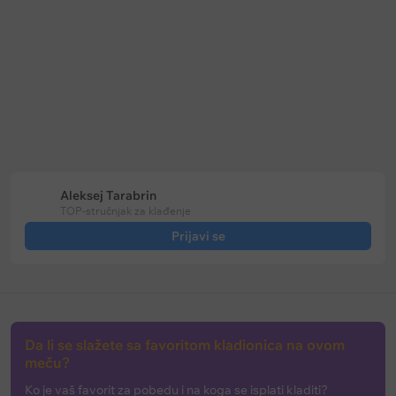
Keš bonus
Keš bonus
Bet365: Prevremena isplata na
Soccerbet: Bonus za golove u p
fudbal
poluvremenu
Ažurirano na:
10.08.2026
Ažurirano na:
10.08.2026
Aleksej Tarabrin
TOP-stručnjak za klađenje
Prijavi se
Da li se slažete sa favoritom kladionica na ovom
meču?
Ko je vaš favorit za pobedu i na koga se isplati kladiti?