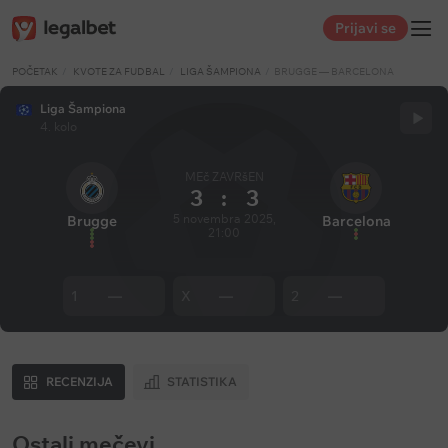
Prijavi se
POČETAK
KVOTE ZA FUDBAL
LIGA ŠAMPIONA
BRUGGE — BARCELONA
Liga Šampiona
4. kolo
MEč ZAVRšEN
3
:
3
5 novembra 2025,
Brugge
Barcelona
21:00
1
—
X
—
2
—
RECENZIJA
STATISTIKA
Ostali mečevi