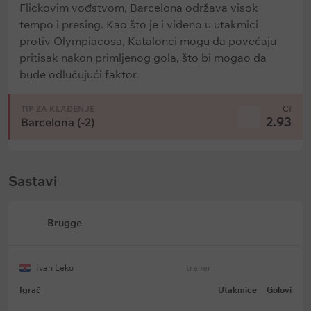
Flickovim vođstvom, Barcelona održava visok
tempo i presing. Kao što je i viđeno u utakmici
protiv Olympiacosa, Katalonci mogu da povećaju
pritisak nakon primljenog gola, što bi mogao da
bude odlučujući faktor.
TIP ZA KLAĐENJE
Cf
2.93
Barcelona (-2)
Sastavi
Brugge
Ivan Leko
trener
Igrač
Utakmice
Golovi