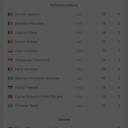
Početna postava
Nordin Jackers
gol.
13
0
Brandon Mechele
def.
14
2
Joaquin Seys
def.
14
3
Kyriani Sabbe
def.
12
0
Joel Ordóñez
def.
11
1
Aleksandar Stanković
vez.
14
3
Hans Vanaken
vez.
14
4
Raphael Onyedika Nwadike
vez.
10
2
Nicolò Tresoldi
nap.
14
4
Carlos Roberto Forbs Borges
nap.
13
3
Christos Tzolis
nap.
13
3
Izmene