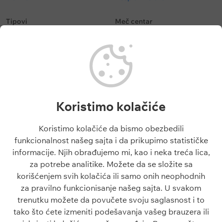
Tipovi
Meč centar
Besplatni tipovi
Fudbal kvote
Tipovi fudbal
Fudbalske utakmice danas
Tipovi košarka
Superliga Srbije
Tenis tipovi
Liga Šampiona
Evroliga tipovi
Liga Evrope
NBA tipovi
Liga Konferencija
Koristimo kolačiće
Liga Šampiona tipovi
Engleska Premijer Liga
Liga Evrope tipovi
La Liga
Koristimo kolačiće da bismo obezbedili
Tiket dana
funkcionalnost našeg sajta i da prikupimo statističke
Besplatni tipovi 1x2
informacije. Njih obrađujemo mi, kao i neka treća lica,
za potrebe analitike. Možete da se složite sa
Članci
O sajtu
korišćenjem svih kolačića ili samo onih neophodnih
Blogovi
O nama
za pravilno funkcionisanje našeg sajta. U svakom
Škola klađenja
Kontakt
trenutku možete da povučete svoju saglasnost i to
Kazino škola
Odgovorno igranje
tako što ćete izmeniti podešavanja vašeg brauzera ili
Sve o sportu
Politika privatnosti