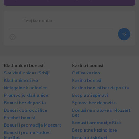
Tvoj komentar
Kladionice i bonusi
Kazino i bonusi
Sve kladionice u Srbiji
Online kazino
Kladionice uživo
Kazino bonusi
Nelegalne kladionice
Kazino bonusi bez depozita
Promocije kladionice
Besplatni spinovi
Bonusi bez depozita
Spinovi bez depozita
Bonusi dobrodošlice
Bonusi na slotove u Mozzart
Bet
Freebet bonusi
Bonusi i promocije Rizk
Bonusi i promocije Mozzart
Besplatne kazino igre
Bonusi i promo kodovi
MaxBet
Besplatni slotovi