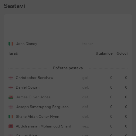
Sastavi
John Disney
trener
Igrač
Utakmice
Golovi
Početna postava
Christopher Renshaw
gol.
0
0
Daniel Cowan
def.
0
0
James Oliver Jones
def.
0
0
Joseph Simatupang Ferguson
def.
0
0
Shane Aidan Conor Flynn
def.
0
0
Abdulrahman Mohamoud Sharif
vez.
0
0
Callum West
vez.
0
0