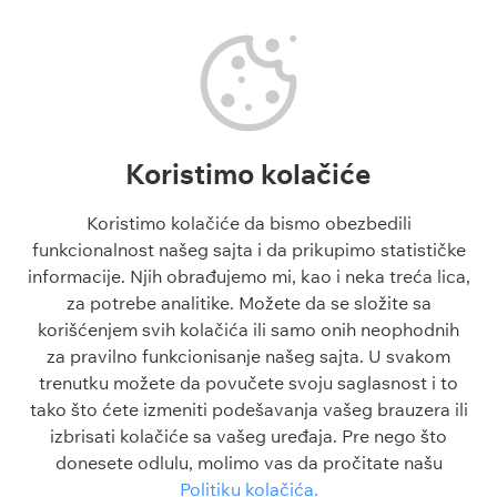
Besplatni tipovi
Fudbal kvote
Tipovi fudbal
Fudbalske utakmice danas
Tipovi košarka
Superliga Srbije
Tenis tipovi
Liga Šampiona
Evroliga tipovi
Liga Evrope
NBA tipovi
Liga Konferencija
Koristimo kolačiće
Liga Šampiona tipovi
Engleska Premijer Liga
Liga Evrope tipovi
La Liga
Koristimo kolačiće da bismo obezbedili
Tiket dana
funkcionalnost našeg sajta i da prikupimo statističke
Besplatni tipovi 1x2
informacije. Njih obrađujemo mi, kao i neka treća lica,
za potrebe analitike. Možete da se složite sa
Članci
O sajtu
korišćenjem svih kolačića ili samo onih neophodnih
Blogovi
O nama
za pravilno funkcionisanje našeg sajta. U svakom
Škola klađenja
Kontakt
trenutku možete da povučete svoju saglasnost i to
Kazino škola
Odgovorno igranje
tako što ćete izmeniti podešavanja vašeg brauzera ili
Sve o sportu
Politika privatnosti
izbrisati kolačiće sa vašeg uređaja. Pre nego što
FAQ
Uslovi korišćenja
donesete odlulu, molimo vas da pročitate našu
Politika kolačića
Politiku kolačića.