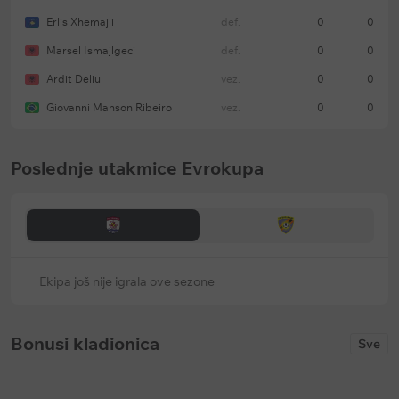
Erlis Xhemajli
def.
0
0
Marsel Ismajlgeci
def.
0
0
Ardit Deliu
vez.
0
0
Giovanni Manson Ribeiro
vez.
0
0
Poslednje utakmice Evrokupa
Ekipa još nije igrala ove sezone
Bonusi kladionica
Sve