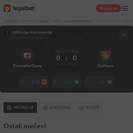
Prijavi se
POČETAK
KVOTE ZA FUDBAL
UEFA LIGA KONFERENCIJA
CONNAHS QUAY — BALL
UEFA Liga Konferencija
Prvo Kolo Kvalifikacija
MEč ZAVRšEN
0
:
0
8 jula, 19:30
Connahs Quay
Ballkani
1
6.25
X
4.33
2
1.53
RECENZIJA
STATISTIKA
KVOTE
Ostali mečevi