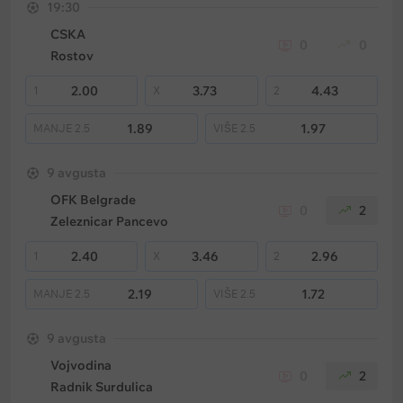
19:30
CSKA
0
0
Rostov
2.00
3.73
4.43
1
X
2
1.89
1.97
MANJE
2.5
VIŠE
2.5
9 avgusta
OFK Belgrade
0
2
Zeleznicar Pancevo
2.40
3.46
2.96
1
X
2
2.19
1.72
MANJE
2.5
VIŠE
2.5
9 avgusta
Vojvodina
0
2
Radnik Surdulica