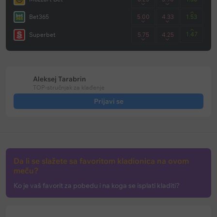
Bet365
5.00
4.33
1.53
1.47
Superbet
5.75
4.25
Aleksej Tarabrin
TOP-stručnjak za klađenje
Prijavi se
Da li se slažete sa favoritom kladionica na ovom
meču?
Ko je vaš favorit za pobedu i na koga se isplati kladiti?