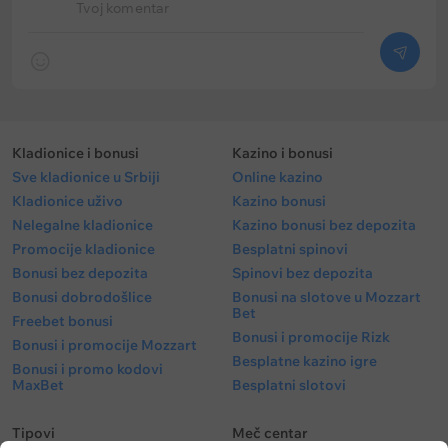
Tvoj komentar
Kladionice i bonusi
Kazino i bonusi
Sve kladionice u Srbiji
Online kazino
Kladionice uživo
Kazino bonusi
Nelegalne kladionice
Kazino bonusi bez depozita
Promocije kladionice
Besplatni spinovi
Bonusi bez depozita
Spinovi bez depozita
Bonusi dobrodošlice
Bonusi na slotove u Mozzart
Bet
Freebet bonusi
Bonusi i promocije Rizk
Bonusi i promocije Mozzart
Besplatne kazino igre
Bonusi i promo kodovi
MaxBet
Besplatni slotovi
Tipovi
Meč centar