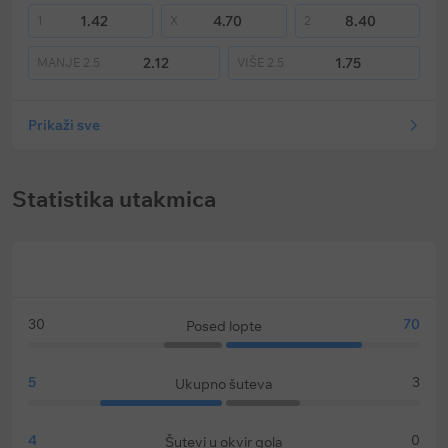
1.42
4.70
8.40
1
X
2
2.12
1.75
MANJE
2.5
VIŠE
2.5
Prikaži sve
Statistika utakmica
30
70
Posed lopte
5
3
Ukupno šuteva
4
0
Šutevi u okvir gola