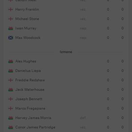
Harry Franklin
vez.
0
0
Michael Stone
vez.
0
0
Iwan Murray
nap.
0
0
Max Woodcock
nap.
0
0
Izmene
Alex Hughes
0
0
Danielius Liepa
0
0
Freddie Redshaw
0
0
Jack Waterhouse
0
0
Joseph Bennett
0
0
Marco Fregapane
0
0
Harvey James Morris
def.
0
0
Conor James Partridge
vez.
0
0