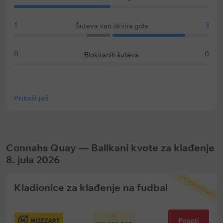
1
3
Šuteva van okvira gola
0
0
Blokiranih šuteva
Prikaži još
Connahs Quay — Ballkani kvote za klađenje
8. jula 2026
SPONZORISANO
Kladionice za klađenje na fudbal
Poseti