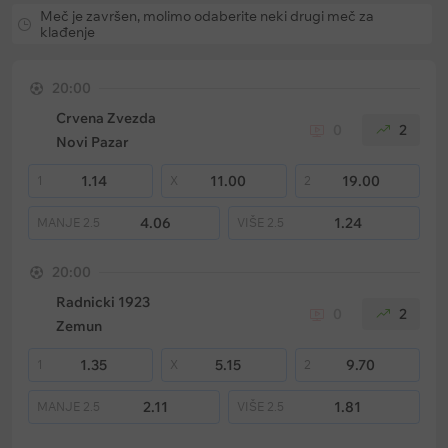
Meč je završen, molimo odaberite neki drugi meč za
klađenje
20:00
Crvena Zvezda
0
2
Novi Pazar
1.14
11.00
19.00
1
X
2
4.06
1.24
MANJE
2.5
VIŠE
2.5
20:00
Radnicki 1923
0
2
Zemun
1.35
5.15
9.70
1
X
2
2.11
1.81
MANJE
2.5
VIŠE
2.5