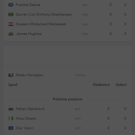
Frankie Deane
vez.
0
0
Darren Coil Anthony Stephenson
nap.
0
0
Hussein Mohamed Mehasseb
nap.
0
0
James Hughes
nap.
0
0
Mislav Karoglan
trener
Igrač
Utakmice
Golovi
Početna postava
Adnan Golubović
gol.
0
0
Abou Dosso
def.
0
0
Diar Vokrri
def.
0
0