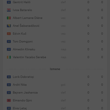
Gentrit Halili
def.
0
0
Ivica Batarelo
def.
0
0
Albert Lamane Diène
vez.
0
0
Anel Šabanadžović
vez.
0
0
Edvin Kuč
vez.
0
0
Toni Domgjoni
vez.
0
0
Almedin Klinaku
nap.
0
0
Valentin Yacabo Serebe
nap.
0
0
Izmene
Lorik Dobratiqi
0
0
Ardit Nika
gol.
0
0
Bajram Jashanica
def.
0
0
Elmando Gjini
def.
0
0
Elvis Letaj
def.
0
0