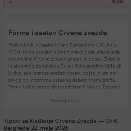
9.50
Х
Forma i sastav Crvene zvezde
Posle ubedljive pobede nad Partizanom u 33. kolu
(3:0) i ranog osvajanja šampionske titule, motivacija
u redovima Crvene zvezde znatno je opala. Ekipa je
imala snage da savlada Čukarički u gostima (2:1), ali
je rival sebi znatno otežao posao, pošto je krajem
prvog poluvremena ostao sa desetoricom igrača.
Protiv fizički spremnih i motivisanih Novog Pazara i
Radnika iz Surdulice crveno-beli su osvojili samo
jedan bod od mogućih šest.
Pročitaj više
Tipovi za klađenje Crvena Zvezda — OFK
Važni podaci:
Belgrade 22. maja 2026