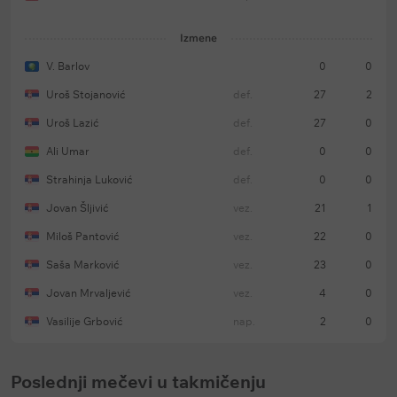
Izmene
V. Barlov
0
0
Uroš Stojanović
def.
27
2
Uroš Lazić
def.
27
0
Ali Umar
def.
0
0
Strahinja Luković
def.
0
0
Jovan Šljivić
vez.
21
1
Miloš Pantović
vez.
22
0
Saša Marković
vez.
23
0
Jovan Mrvaljević
vez.
4
0
Vasilije Grbović
nap.
2
0
Poslednji mečevi u takmičenju