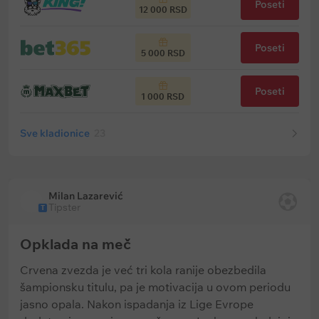
Poseti
12 000 RSD
Poseti
5 000 RSD
Poseti
1 000 RSD
Sve kladionice
23
Milan Lazarević
Tipster
T
Opklada na meč
Crvena zvezda je već tri kola ranije obezbedila
šampionsku titulu, pa je motivacija u ovom periodu
jasno opala. Nakon ispadanja iz Lige Evrope