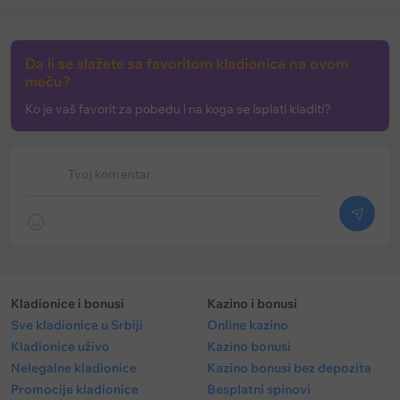
Da li se slažete sa favoritom kladionica na ovom
meču?
Ko je vaš favorit za pobedu i na koga se isplati kladiti?
Tvoj komentar
Kladionice i bonusi
Kazino i bonusi
Sve kladionice u Srbiji
Online kazino
Kladionice uživo
Kazino bonusi
Nelegalne kladionice
Kazino bonusi bez depozita
Promocije kladionice
Besplatni spinovi