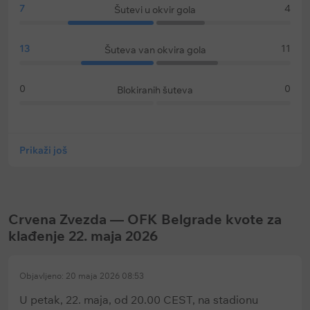
7
4
Šutevi u okvir gola
13
11
Šuteva van okvira gola
0
0
Blokiranih šuteva
Prikaži još
Crvena Zvezda — OFK Belgrade kvote za
klađenje 22. maja 2026
Objavljeno: 20 maja 2026 08:53
U petak, 22. maja, od 20.00 CEST, na stadionu