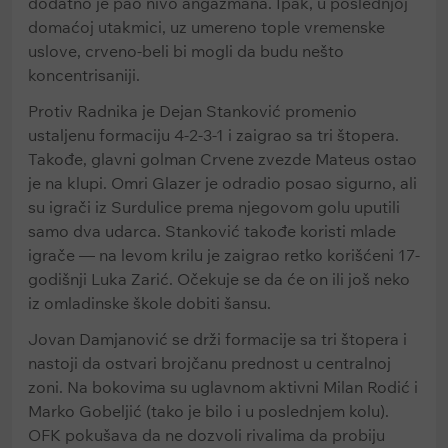
dodatno je pao nivo angažmana. Ipak, u poslednjoj
domaćoj utakmici, uz umereno tople vremenske
uslove, crveno-beli bi mogli da budu nešto
koncentrisaniji.
Protiv Radnika je Dejan Stanković promenio
ustaljenu formaciju 4-2-3-1 i zaigrao sa tri štopera.
Takođe, glavni golman Crvene zvezde Mateus ostao
je na klupi. Omri Glazer je odradio posao sigurno, ali
su igrači iz Surdulice prema njegovom golu uputili
samo dva udarca. Stanković takođe koristi mlade
igrače — na levom krilu je zaigrao retko korišćeni 17-
godišnji Luka Zarić. Očekuje se da će on ili još neko
iz omladinske škole dobiti šansu.
Jovan Damjanović se drži formacije sa tri štopera i
nastoji da ostvari brojčanu prednost u centralnoj
zoni. Na bokovima su uglavnom aktivni Milan Rodić i
Marko Gobeljić (tako je bilo i u poslednjem kolu).
OFK pokušava da ne dozvoli rivalima da probiju