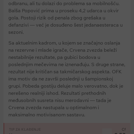
odbranu, ali tu dolazi do problema sa mobilnošću.
Balša Popović prima u proseku 4,2 udarca u okvir
gola. Postoji rizik od penala zbog grešaka u
defanzivi — već je dosuđeno šest jedanaesteraca u
sezoni.
Sa aktuelnim kadrom, u kojem se značajno oslanja
na rezervne i mlade igrače, Crvena zvezda beleži
nestabilnije rezultate, pa gubici bodova u
poslednjim mečevima ne iznenađuju. S druge strane,
rezultat nije kritičan sa takmičarskog aspekta. OFK
ima motiv da ne završi poslednji u šampionskoj
grupi. Pobeda gostiju deluje malo verovatno, dok je
nerešeno realniji ishod. Rezultati prethodnih
međusobnih susreta nisu merodavni — tada je
Crvena zvezda nastupala u optimalnom i
maksimalno motivisanom sastavu.
TIP ZA KLAĐENJE
Cf