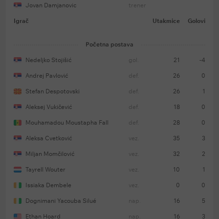
Jovan Damjanovic
trener
Igrač
Utakmice
Golovi
Početna postava
Nedeljko Stojišić
gol.
21
-4
Andrej Pavlović
def.
26
0
Stefan Despotovski
def.
26
1
Aleksej Vukičević
def.
18
0
Mouhamadou Moustapha Fall
def.
28
0
Aleksa Cvetković
vez.
35
3
Miljan Momčilović
vez.
32
2
Tayrell Wouter
vez.
10
1
Issiaka Dembele
vez.
0
0
Dognimani Yacouba Silué
nap.
16
5
Ethan Hoard
nap.
16
3