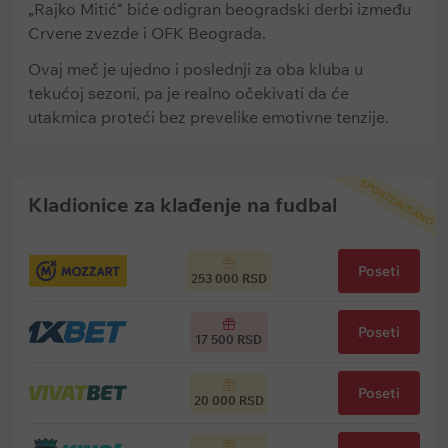
„Rajko Mitić“ biće odigran beogradski derbi između
Crvene zvezde i OFK Beograda.
Ovaj meč je ujedno i poslednji za oba kluba u
tekućoj sezoni, pa je realno očekivati da će
utakmica proteći bez prevelike emotivne tenzije.
SPONZORISANO
Kladionice za klađenje na fudbal
Poseti
253 000 RSD
Poseti
17 500 RSD
Poseti
20 000 RSD