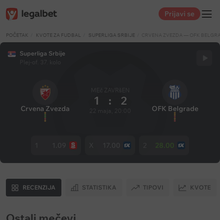
Prijavi se
POČETAK
KVOTE ZA FUDBAL
SUPERLIGA SRBIJE
CRVENA ZVEZDA — OFK BELGR
Superliga Srbije
Plej-of. 37. kolo
MEč ZAVRšEN
1
:
2
Crvena Zvezda
OFK Belgrade
22 maja, 20:00
1
1.09
X
17.00
2
28.00
RECENZIJA
STATISTIKA
TIPOVI
KVOTE
Ostali mečevi