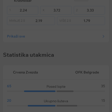
Krasnodar
2.24
3.72
3.33
1
X
2
2.19
1.79
MANJE
2.5
VIŠE
2.5
Prikaži sve
Statistika utakmica
Crvena Zvezda
OFK Belgrade
65
35
Posed lopte
20
15
Ukupno šuteva