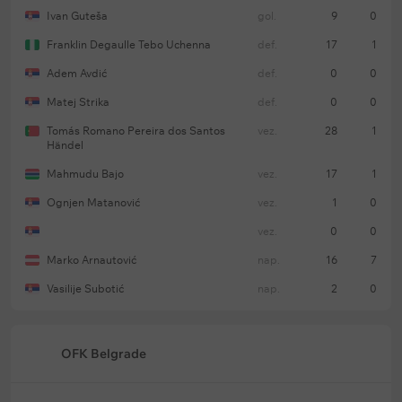
Prosečno faulova po meču: 33;
Ivan Guteša
gol.
9
0
Prosečno žutih/crvenih kartona po meču (uključujući
Franklin Degaulle Tebo Uchenna
def.
17
1
druge): 4;
Adem Avdić
def.
0
0
Mečevi sa crvenim kartonom: 1 od 5;
Matej Strika
def.
0
0
Mečevi sa penalom: 1 od 5.
Tomás Romano Pereira dos Santos
vez.
28
1
Händel
Mahmudu Bajo
vez.
17
1
Ognjen Matanović
vez.
1
0
vez.
0
0
Marko Arnautović
nap.
16
7
Vasilije Subotić
nap.
2
0
OFK Belgrade