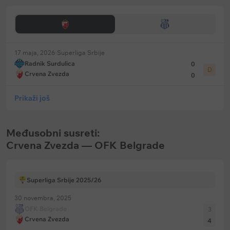
17 maja, 2026
Superliga Srbije
Radnik Surdulica
0
D
Crvena Zvezda
0
Prikaži još
Međusobni susreti:
Crvena Zvezda — OFK Belgrade
Superliga Srbije 2025/26
30 novembra, 2025
OFK Belgrade
3
Crvena Zvezda
4