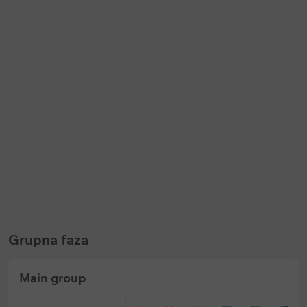
Keš bonus
Keš bonus
Bet365: Prevremena isplata na
Soccerbet: Bonus za golove u p
fudbal
poluvremenu
Ističe:
u
144 dani
Ističe:
bez vremenskog ograničenja
Grupna faza
Main group