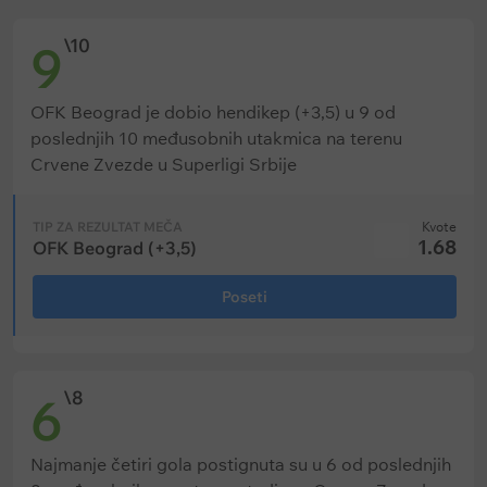
Čak i u slučaju pobede u poslednjem kolu,
\10
9
Crvena zvezda biće u velikom zaostatku (11
bodova) u odnosu na prošlogodišnji rezultat (100
OFK Beograd je dobio hendikep (+3,5) u 9 od
bodova).
poslednjih 10 međusobnih utakmica na terenu
Aleksandar Katai, najbolji strelac Superlige
Crvene Zvezde u Superligi Srbije
Srbije, gotovo je udvostručio učinak
drugoplasiranog igrača (23 gola naspram 12).
TIP ZA REZULTAT MEČA
Kvote
1.68
OFK Beograd (+3,5)
Čak i Partizan po procenjenoj vrednosti igračkog
kadra za Crvenom zvezdom zaostaje više nego
Poseti
dvostruko.
Očekivani sastav Crvene zvezde (4-2-3-1):
Omri
\8
6
Glazer — Sol Džong Vu, Strahinja Eraković, Frenklin
Tebo Učena, Adem Avdić – Rade Krunić, Tomaš
Hendel — Daglas Ovusu, Vasilije Kostov, Vladimir
Najmanje četiri gola postignuta su u 6 od poslednjih