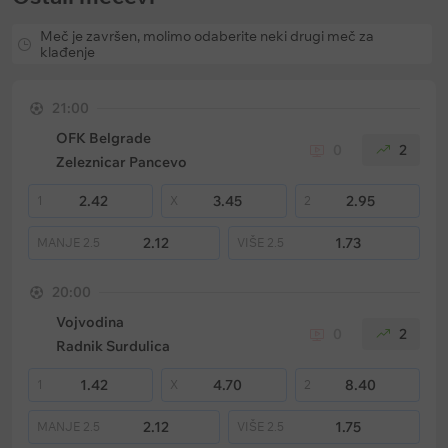
Meč je završen, molimo odaberite neki drugi meč za
klađenje
21:00
OFK Belgrade
0
2
Zeleznicar Pancevo
2.42
3.45
2.95
1
X
2
2.12
1.73
MANJE
2.5
VIŠE
2.5
20:00
Vojvodina
0
2
Radnik Surdulica
1.42
4.70
8.40
1
X
2
2.12
1.75
MANJE
2.5
VIŠE
2.5