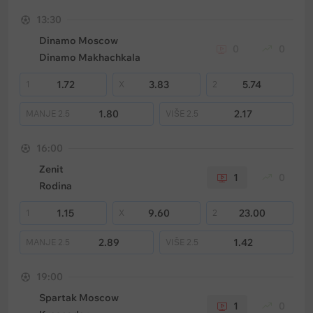
13:30
Dinamo Moscow
0
0
Dinamo Makhachkala
1.72
3.83
5.74
1
X
2
1.80
2.17
MANJE
2.5
VIŠE
2.5
16:00
Zenit
1
0
Rodina
1.15
9.60
23.00
1
X
2
2.89
1.42
MANJE
2.5
VIŠE
2.5
19:00
Spartak Moscow
1
0