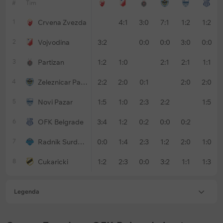
#
Tim
1
Crvena Zvezda
4:1
3:0
7:1
1:2
1:2
2
Vojvodina
3:2
0:0
0:0
3:0
0:0
3
Partizan
1:2
1:0
2:1
2:1
1:1
4
Zeleznicar Pancevo
2:2
2:0
0:1
2:0
2:0
5
Novi Pazar
1:5
1:0
2:3
2:2
1:5
6
OFK Belgrade
3:4
1:2
0:2
0:0
0:2
7
Radnik Surdulica
0:0
1:4
2:3
1:2
2:0
1:0
8
Cukaricki
1:2
2:3
0:0
3:2
1:1
1:3
Legenda