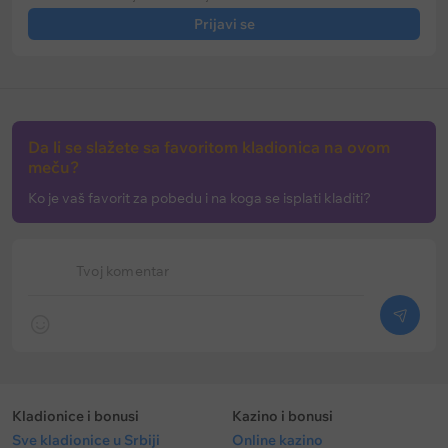
Prijavi se
Da li se slažete sa favoritom kladionica na ovom
meču?
Ko je vaš favorit za pobedu i na koga se isplati kladiti?
Tvoj komentar
Kladionice i bonusi
Kazino i bonusi
Sve kladionice u Srbiji
Online kazino