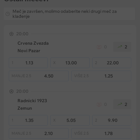
Meč je završen, molimo odaberite neki drugi meč za
klađenje
20:00
Crvena Zvezda
0
2
Novi Pazar
1.13
13.00
22.00
1
X
2
4.50
1.25
MANJE
2.5
VIŠE
2.5
20:00
Radnicki 1923
0
2
Zemun
1.35
5.05
9.90
1
X
2
2.10
1.78
MANJE
2.5
VIŠE
2.5