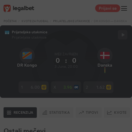
Prijavi se
POČETAK
KVOTE ZA FUDBAL
PRIJATELJSKE UTAKMICE
DR KONGO — DANSKA
Prijateljske utakmice
Prijateljske utakmice
MEč ZAVRšEN
0
:
0
DR Kongo
Danska
3 Juna, 20:00
1
6.00
X
3.96
2
1.62
RECENZIJA
STATISTIKA
TIPOVI
KVOTE
Ostali mečevi