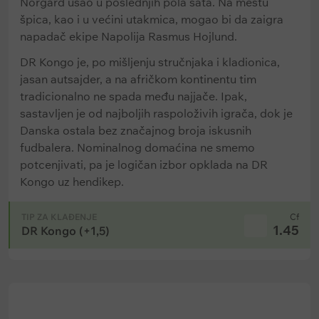
Norgard ušao u poslednjih pola sata. Na mestu
špica, kao i u većini utakmica, mogao bi da zaigra
napadač ekipe Napolija Rasmus Hojlund.
DR Kongo je, po mišljenju stručnjaka i kladionica,
jasan autsajder, a na afričkom kontinentu tim
tradicionalno ne spada među najjače. Ipak,
sastavljen je od najboljih raspoloživih igrača, dok je
Danska ostala bez značajnog broja iskusnih
fudbalera. Nominalnog domaćina ne smemo
potcenjivati, pa je logičan izbor opklada na DR
Kongo uz hendikep.
TIP ZA KLAĐENJE
Cf
1.45
DR Kongo (+1,5)