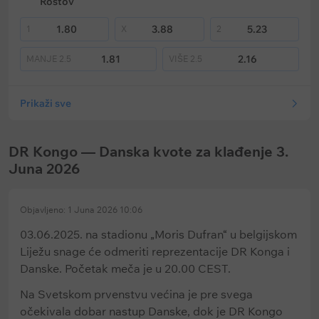
Rostov
1.80
3.88
5.23
1
X
2
1.81
2.16
MANJE
2.5
VIŠE
2.5
Prikaži sve
DR Kongo — Danska kvote za klađenje 3.
Juna 2026
Objavljeno: 1 Juna 2026 10:06
03.06.2025. na stadionu „Moris Dufran“ u belgijskom
Liježu snage će odmeriti reprezentacije DR Konga i
Danske. Početak meča je u 20.00 CEST.
Na Svetskom prvenstvu većina je pre svega
očekivala dobar nastup Danske, dok je DR Kongo