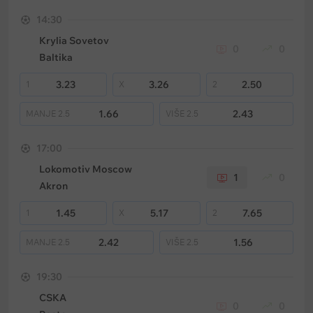
14:30
Krylia Sovetov
0
0
Baltika
3.23
3.26
2.50
1
X
2
1.66
2.43
MANJE
2.5
VIŠE
2.5
17:00
Lokomotiv Moscow
1
0
Akron
1.45
5.17
7.65
1
X
2
2.42
1.56
MANJE
2.5
VIŠE
2.5
19:30
CSKA
0
0