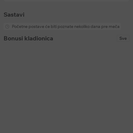
Sastavi
Početne postave će biti poznate nekoliko dana pre meča
Bonusi kladionica
Sve
Keš bonus
Keš bonus
Bet365: Prevremena isplata na
Soccerbet: Bonus za golove u p
fudbal
poluvremenu
Ističe:
u
145 dani
Ističe:
bez vremenskog ograničenja