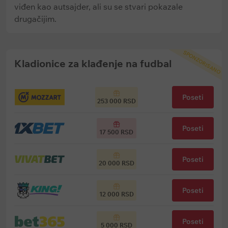
viđen kao autsajder, ali su se stvari pokazale
drugačijim.
SPONZORISANO
Kladionice za klađenje na fudbal
Poseti
253 000 RSD
Poseti
17 500 RSD
Poseti
20 000 RSD
Poseti
12 000 RSD
Poseti
5 000 RSD