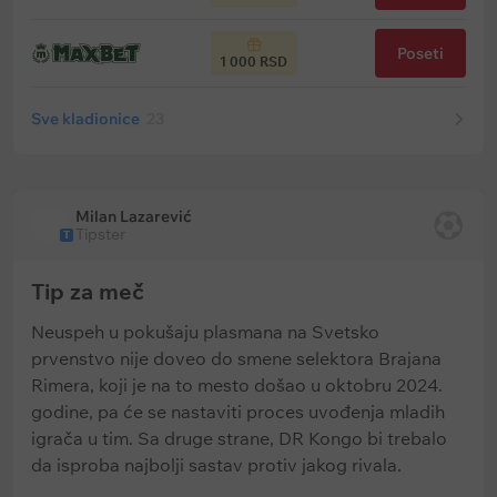
Poseti
1 000 RSD
Sve kladionice
23
Milan Lazarević
Tipster
T
Tip za meč
Neuspeh u pokušaju plasmana na Svetsko
prvenstvo nije doveo do smene selektora Brajana
Rimera, koji je na to mesto došao u oktobru 2024.
godine, pa će se nastaviti proces uvođenja mladih
igrača u tim. Sa druge strane, DR Kongo bi trebalo
da isproba najbolji sastav protiv jakog rivala.