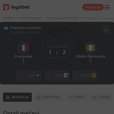
Prijavi se
POČETAK
KVOTE ZA FUDBAL
PRIJATELJSKE UTAKMICE
FRANCUSKA — OBALA S
Prijateljske utakmice
Prijateljske utakmice
MEč ZAVRšEN
1
:
2
Francuska
Obala Slonovače
4 Juna, 21:10
1
1.23
X
6.63
2
12.00
RECENZIJA
STATISTIKA
TIPOVI
KVOTE
Ostali mečevi