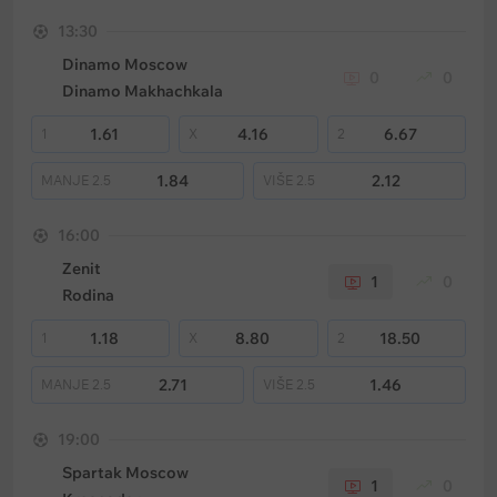
13:30
Dinamo Moscow
0
0
Dinamo Makhachkala
1.61
4.16
6.67
1
X
2
1.84
2.12
MANJE
2.5
VIŠE
2.5
16:00
Zenit
1
0
Rodina
1.18
8.80
18.50
1
X
2
2.71
1.46
MANJE
2.5
VIŠE
2.5
19:00
Spartak Moscow
1
0