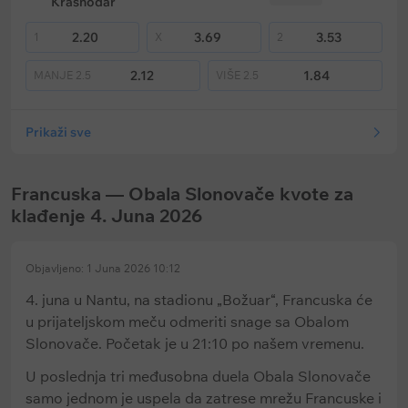
Krasnodar
2.20
3.69
3.53
1
X
2
2.12
1.84
MANJE
2.5
VIŠE
2.5
Prikaži sve
Francuska — Obala Slonovače kvote za
klađenje 4. Juna 2026
Objavljeno: 1 Juna 2026 10:12
4. juna u Nantu, na stadionu „Božuar“, Francuska će
u prijateljskom meču odmeriti snage sa Obalom
Slonovače. Početak je u 21:10 po našem vremenu.
U poslednja tri međusobna duela Obala Slonovače
samo jednom je uspela da zatrese mrežu Francuske i