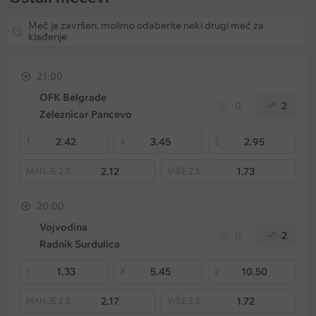
Meč je završen, molimo odaberite neki drugi meč za
klađenje
21:00
OFK Belgrade
0
2
Zeleznicar Pancevo
2.42
3.45
2.95
1
X
2
2.12
1.73
MANJE
2.5
VIŠE
2.5
20:00
Vojvodina
0
2
Radnik Surdulica
1.33
5.45
10.50
1
X
2
2.17
1.72
MANJE
2.5
VIŠE
2.5