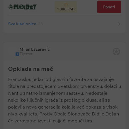
Poseti
1 000 RSD
Sve kladionice
23
Milan Lazarević
Tipster
T
Opklada na meč
Francuska, jedan od glavnih favorita za osvajanje
titule na predstojećem Svetskom prvenstvu, dolazi u
Nant u znatno izmenjenom sastavu. Nedostaje
nekoliko ključnih igrača iz prošlog ciklusa, ali se
pojavila nova generacija koja je već pokazala visok
nivo kvaliteta. Protiv Obale Slonovače Didije Dešan
će verovatno izvesti najjači mogući tim.