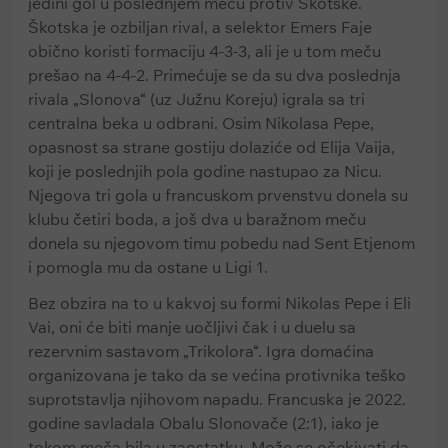
jedini gol u poslednjem meču protiv Škotske.
Škotska je ozbiljan rival, a selektor Emers Faje
obično koristi formaciju 4-3-3, ali je u tom meču
prešao na 4-4-2. Primećuje se da su dva poslednja
rivala „Slonova“ (uz Južnu Koreju) igrala sa tri
centralna beka u odbrani. Osim Nikolasa Pepe,
opasnost sa strane gostiju dolaziće od Elija Vaija,
koji je poslednjih pola godine nastupao za Nicu.
Njegova tri gola u francuskom prvenstvu donela su
klubu četiri boda, a još dva u baražnom meču
donela su njegovom timu pobedu nad Sent Etjenom
i pomogla mu da ostane u Ligi 1.
Bez obzira na to u kakvoj su formi Nikolas Pepe i Eli
Vai, oni će biti manje uočljivi čak i u duelu sa
rezervnim sastavom „Trikolora“. Igra domaćina
organizovana je tako da se većina protivnika teško
suprotstavlja njihovom napadu. Francuska je 2022.
godine savladala Obalu Slonovače (2:1), iako je
tokom meča bila u zaostatku. Može se očekivati da