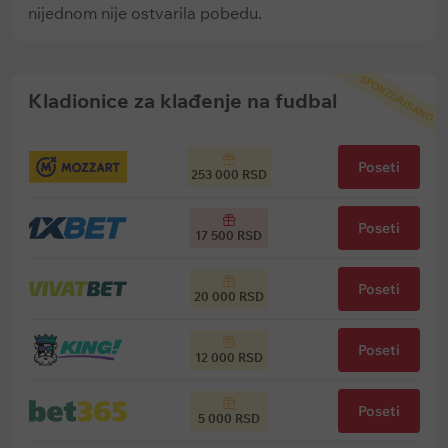
nijednom nije ostvarila pobedu.
SPONZORISANO
Kladionice za klađenje na fudbal
Poseti
253 000 RSD
Poseti
17 500 RSD
Poseti
20 000 RSD
Poseti
12 000 RSD
Poseti
5 000 RSD