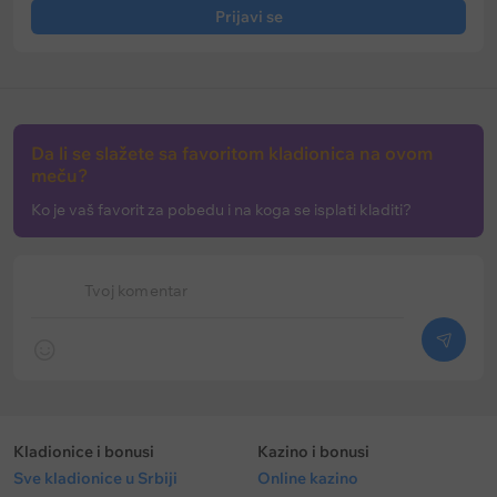
Prijavi se
Da li se slažete sa favoritom kladionica na ovom
meču?
Ko je vaš favorit za pobedu i na koga se isplati kladiti?
Tvoj komentar
Kladionice i bonusi
Kazino i bonusi
Sve kladionice u Srbiji
Online kazino