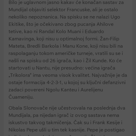
Bilo je uglavnom jasno kakav će konačan sastav za
Mundijal objaviti selektor Francuske, ali je ostalo
nekoliko nepoznanica. Na spisku se ne nalazi Ugo
Ekitike, što je očekivano zbog pucanja Ahilove
tetive, kao ni Randal Kolo Muani i Eduardo
Kamavinga, koji nisu u optimalnoj formi. Žan-Filip
Mateta, Bredli Barkola i Manu Kone, koji nisu bili na
raspolaganju tokom američke turneje, vratili su se i
našli na spisku od 26 igrača, kao i Žil Kunde. Ko će
startovati u Nantu, nije presudno: većina igrača
„Trikolora“ ima veoma visok kvalitet. Najvažnije je da
ostaje formacija 4-2-3-1, u kojoj su ključni defanzivni
zadaci povereni Ngolu Kanteu i Aurelijenu
Čuameniju.
Obala Slonovače nije učestvovala na poslednja dva
Mundijala, pa nijedan igrač iz ovog sastava nema
iskustvo takvog takmičenja. Čak su i Frank Kesije i
Nikolas Pepe ušli u tim tek kasnije. Pepe je postigao