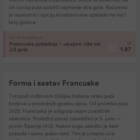
će i ovog puta postići najmanje dva gola. Razumno
je razmotriti i opciju kombinovane opklade na veći
broj golova.
TIP ZA KLAĐENJE
Francuska pobeđuje + ukupno više od
Cf
1.87
2,5 gola
Forma i sastav Francuske
Tim pod vođstvom Didijea Dešana retko gubi
bodove u poslednjih godinu dana. Od početka juna
2025. Francuska je odigrala osam zvaničnih
utakmica. Poslednji poraz zabeležen je 5. juna —
protiv Španije (4:5). Nakon toga usledilo je šest
pobeda i samo jedan remi. Tim je u martu ove