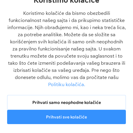
Liga Evrope tipovi
La Liga
Koristimo kolačiće da bismo obezbedili
Tiket dana
funkcionalnost našeg sajta i da prikupimo statističke
Besplatni tipovi 1x2
informacije. Njih obrađujemo mi, kao i neka treća lica,
za potrebe analitike. Možete da se složite sa
Članci
O sajtu
korišćenjem svih kolačića ili samo onih neophodnih
Blogovi
O nama
za pravilno funkcionisanje našeg sajta. U svakom
Škola klađenja
Kontakt
trenutku možete da povučete svoju saglasnost i to
Kazino škola
Odgovorno igranje
tako što ćete izmeniti podešavanja vašeg brauzera ili
Sve o sportu
Politika privatnosti
izbrisati kolačiće sa vašeg uređaja. Pre nego što
FAQ
Uslovi korišćenja
donesete odlulu, molimo vas da pročitate našu
Politika kolačića
Politiku kolačića.
Srbija
Legalbet nije kompanija za klađenje. Celokupni sadržaj na ovom sajtu je
isključivo u informativne svrhe.
Prihvati samo neophodne kolačiće
Prihvati sve kolačiće
© 2026 MC Media Corp. Limited.
Za osobe
Sva prava zadržana.
starije od 18 godina
Utakmice
Kladionice
Tipovi
Bonusi