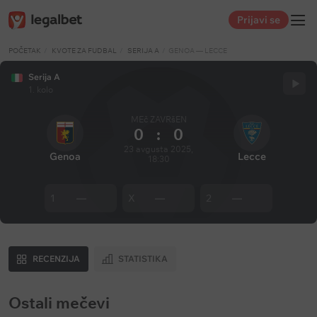
Prijavi se
POČETAK
KVOTE ZA FUDBAL
SERIJA A
GENOA — LECCE
Serija A
1. kolo
MEč ZAVRšEN
0
:
0
23 avgusta 2025,
Genoa
Lecce
18:30
1
—
X
—
2
—
RECENZIJA
STATISTIKA
Ostali mečevi