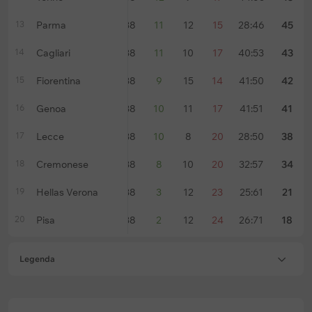
13
Parma
38
11
12
15
28:46
45
14
Cagliari
38
11
10
17
40:53
43
15
Fiorentina
38
9
15
14
41:50
42
16
Genoa
38
10
11
17
41:51
41
17
Lecce
38
10
8
20
28:50
38
18
Cremonese
38
8
10
20
32:57
34
19
Hellas Verona
38
3
12
23
25:61
21
20
Pisa
38
2
12
24
26:71
18
Legenda