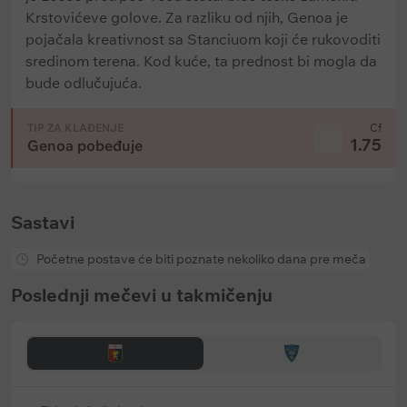
Krstovićeve golove. Za razliku od njih, Genoa je
pojačala kreativnost sa Stanciuom koji će rukovoditi
sredinom terena. Kod kuće, ta prednost bi mogla da
bude odlučujuća.
TIP ZA KLAĐENJE
Cf
1.75
Genoa pobeđuje
Sastavi
Početne postave će biti poznate nekoliko dana pre meča
Poslednji mečevi u takmičenju