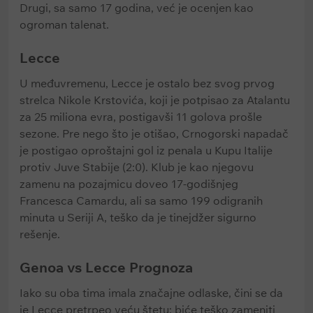
Drugi, sa samo 17 godina, već je ocenjen kao
ogroman talenat.
Lecce
U međuvremenu, Lecce je ostalo bez svog prvog
strelca Nikole Krstovića, koji je potpisao za Atalantu
za 25 miliona evra, postigavši 11 golova prošle
sezone. Pre nego što je otišao, Crnogorski napadač
je postigao oproštajni gol iz penala u Kupu Italije
protiv Juve Stabije (2:0). Klub je kao njegovu
zamenu na pozajmicu doveo 17-godišnjeg
Francesca Camardu, ali sa samo 199 odigranih
minuta u Seriji A, teško da je tinejdžer sigurno
rešenje.
Genoa vs Lecce Prognoza
Iako su oba tima imala značajne odlaske, čini se da
je Lecce pretrpeo veću štetu: biće teško zameniti