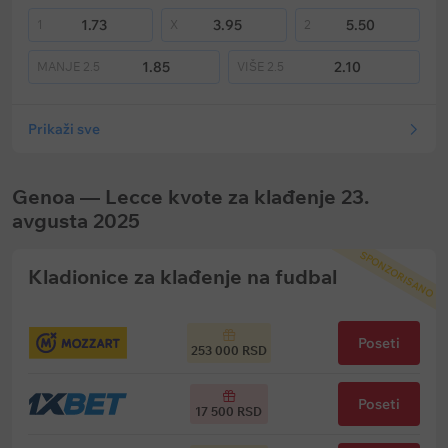
1.73
3.95
5.50
1
X
2
1.85
2.10
MANJE
2.5
VIŠE
2.5
Prikaži sve
Genoa — Lecce kvote za klađenje 23.
avgusta 2025
SPONZORISANO
Kladionice za klađenje na fudbal
Poseti
253 000 RSD
Poseti
17 500 RSD