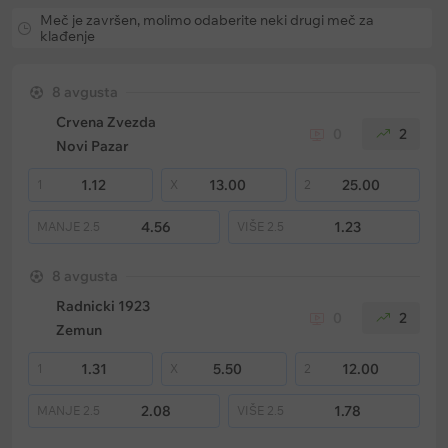
Meč je završen, molimo odaberite neki drugi meč za
klađenje
8 avgusta
Crvena Zvezda
0
2
Novi Pazar
1.12
13.00
25.00
1
X
2
4.56
1.23
MANJE
2.5
VIŠE
2.5
8 avgusta
Radnicki 1923
0
2
Zemun
1.31
5.50
12.00
1
X
2
2.08
1.78
MANJE
2.5
VIŠE
2.5