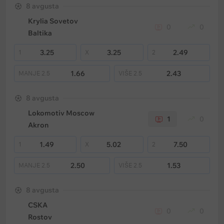
8 avgusta
Krylia Sovetov
0
0
Baltika
3.25
3.25
2.49
1
X
2
1.66
2.43
MANJE
2.5
VIŠE
2.5
8 avgusta
Lokomotiv Moscow
1
0
Akron
1.49
5.02
7.50
1
X
2
2.50
1.53
MANJE
2.5
VIŠE
2.5
8 avgusta
CSKA
0
0
Rostov