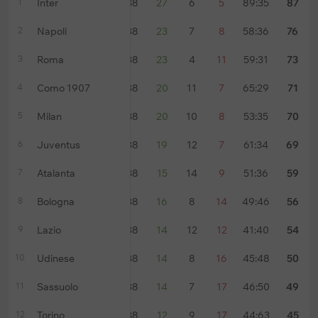
1
Inter
38
27
6
5
89:35
87
2
Napoli
38
23
7
8
58:36
76
3
Roma
38
23
4
11
59:31
73
4
Como 1907
38
20
11
7
65:29
71
5
Milan
38
20
10
8
53:35
70
6
Juventus
38
19
12
7
61:34
69
7
Atalanta
38
15
14
9
51:36
59
8
Bologna
38
16
8
14
49:46
56
9
Lazio
38
14
12
12
41:40
54
10
Udinese
38
14
8
16
45:48
50
11
Sassuolo
38
14
7
17
46:50
49
12
Torino
38
12
9
17
44:63
45