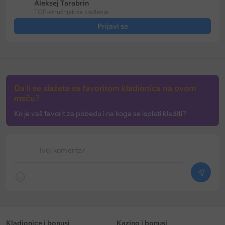
Aleksej Tarabrin
TOP-stručnjak za klađenje
Prijavi se
Da li se slažete sa favoritom kladionica na ovom
meču?
Ko je vaš favorit za pobedu i na koga se isplati kladiti?
Tvoj komentar
Kladionice i bonusi
Kazino i bonusi