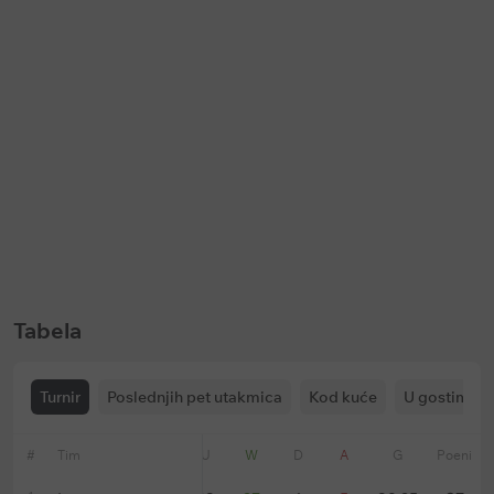
Keš bonus
Keš bonus
Bet365: Prevremena isplata na
Soccerbet: Bonus za golove u p
fudbal
poluvremenu
Ističe:
u
146 dani
Ističe:
bez vremenskog ograničenja
Tabela
Turnir
Poslednjih pet utakmica
Kod kuće
U gostima
#
Tim
Forma
U
W
D
A
G
Poeni