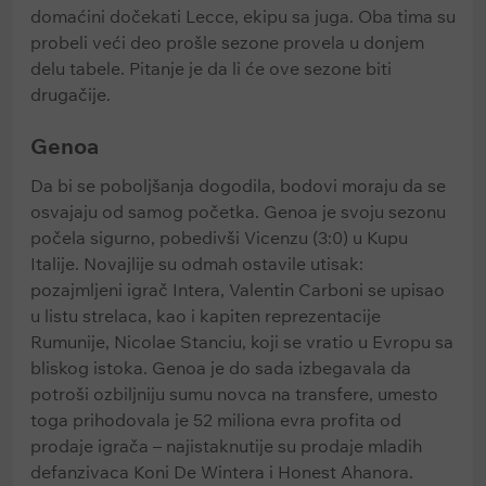
domaćini dočekati Lecce, ekipu sa juga. Oba tima su
probeli veći deo prošle sezone provela u donjem
delu tabele. Pitanje je da li će ove sezone biti
drugačije.
Genoa
Da bi se poboljšanja dogodila, bodovi moraju da se
osvajaju od samog početka. Genoa je svoju sezonu
počela sigurno, pobedivši Vicenzu (3:0) u Kupu
Italije. Novajlije su odmah ostavile utisak:
pozajmljeni igrač Intera, Valentin Carboni se upisao
u listu strelaca, kao i kapiten reprezentacije
Rumunije, Nicolae Stanciu, koji se vratio u Evropu sa
bliskog istoka. Genoa je do sada izbegavala da
potroši ozbiljniju sumu novca na transfere, umesto
toga prihodovala je 52 miliona evra profita od
prodaje igrača – najistaknutije su prodaje mladih
defanzivaca Koni De Wintera i Honest Ahanora.