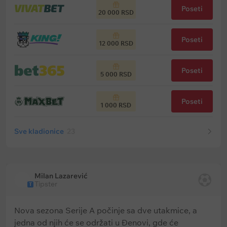
Poseti
20 000 RSD
Poseti
12 000 RSD
Poseti
5 000 RSD
Poseti
1 000 RSD
Sve kladionice
23
Milan Lazarević
Tipster
T
Nova sezona Serije A počinje sa dve utakmice, a
jedna od njih će se održati u Đenovi, gde će