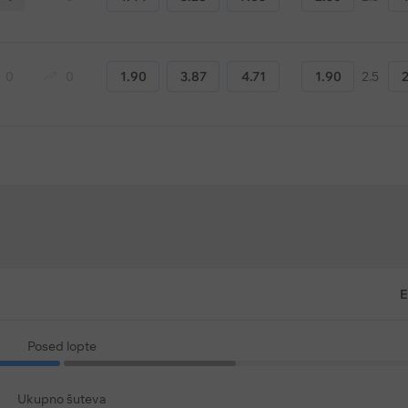
0
0
1.90
3.87
4.71
1.90
2.5
2
E
Posed lopte
Ukupno šuteva