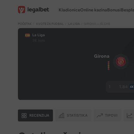
Kladionice
Online kazina
Bonusi
Bespla
POČETAK
KVOTE ZA FUDBAL
LA LIGA
GIRONA — ELCHE
La Liga
38. kolo
Girona
1
1.84
RECENZIJA
STATISTIKA
TIPOVI