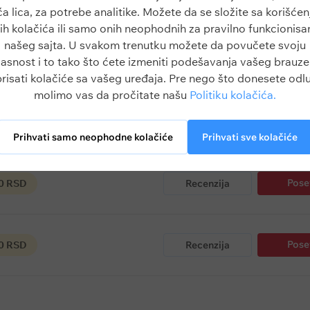
ća lica, za potrebe analitike. Možete da se složite sa korišće
ih kolačića ili samo onih neophodnih za pravilno funkcionisa
našeg sajta. U svakom trenutku možete da povučete svoju
 000
Pose
Recenzija
SD
asnost i to tako što ćete izmeniti podešavanja vašeg brauzer
brisati kolačiće sa vašeg uređaja. Pre nego što donesete odlu
molimo vas da pročitate našu
Politiku kolačića.
 000
Pose
Recenzija
SD
Prihvati samo neophodne kolačiće
Prihvati sve kolačiće
Pose
0 RSD
Recenzija
Pose
0 RSD
Recenzija