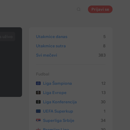
Prijavi se
s uživo
Utakmice danas
5
Utakmice sutra
8
Svi mečevi
383
Fudbal
Liga Šampiona
12
Liga Evrope
13
Liga Konferencija
30
UEFA Superkup
1
Superliga Srbije
34
Premijer Liga
30