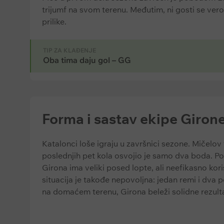
trijumf na svom terenu. Međutim, ni gosti se ver
prilike.
TIP ZA KLAĐENJE
Oba tima daju gol – GG
Forma i sastav ekipe Giron
Katalonci loše igraju u završnici sezone. Mičelo
poslednjih pet kola osvojio je samo dva boda. Pos
Girona ima veliki posed lopte, ali neefikasno kori
situacija je takođe nepovoljna: jedan remi i dva 
na domaćem terenu, Girona beleži solidne rezult