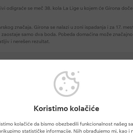
ivi odigraće se meč 38. kola La Lige u kojem će Girona doče
skog značaja. Girona se nalazi u zoni ispadanja i za 17. me
če, zaostaje samo dva boda. Pobeda domaćina može značajno
ljiv i nerešen rezultat.
fudbal
 000
Pose
Recenzija
SD
Koristimo kolačiće
LUZIVA
istimo kolačiće da bismo obezbedili funkcionalnost našeg saj
 500
Pose
Recenzija
prikupimo statističke informacije. Njih obrađujemo mi, kao i 
SD