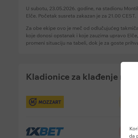
U subotu, 23.05.2026. godine, na stadionu Montil
Elče. Početak susreta zakazan je za 21.00 CEST.
Za obe ekipe ovo je meč od odlučujućeg takmičar
koje donosi opstanak i koje zauzima upravo El
promeni situaciju na tabeli, dok je za goste prihvat
Kladionice za klađenje na 
253
R
EKSK
Kor
17
da 
R