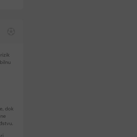
rizik
bilnu
e, dok
lne
đstvu.
ri