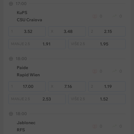
17:00
KuPS
0
0
CSU Craiova
3.52
3.48
2.15
1
X
2
1.91
1.95
MANJE
2.5
VIŠE
2.5
18:00
Paide
0
0
Rapid Wien
17.00
7.16
1.19
1
X
2
2.53
1.52
MANJE
2.5
VIŠE
2.5
18:00
Jablonec
0
0
RFS