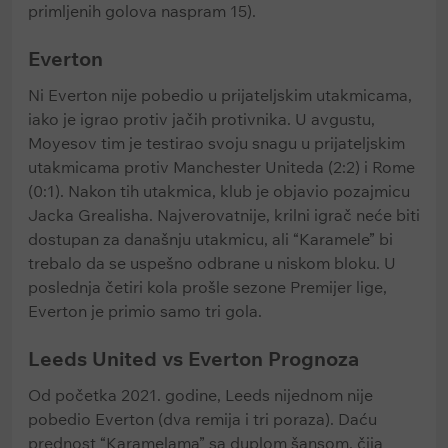
primljenih golova naspram 15).
Everton
Ni Everton nije pobedio u prijateljskim utakmicama,
iako je igrao protiv jačih protivnika. U avgustu,
Moyesov tim je testirao svoju snagu u prijateljskim
utakmicama protiv Manchester Uniteda (2:2) i Rome
(0:1). Nakon tih utakmica, klub je objavio pozajmicu
Jacka Grealisha. Najverovatnije, krilni igrač neće biti
dostupan za današnju utakmicu, ali “Karamele” bi
trebalo da se uspešno odbrane u niskom bloku. U
poslednja četiri kola prošle sezone Premijer lige,
Everton je primio samo tri gola.
Leeds United vs Everton Prognoza
Od početka 2021. godine, Leeds nijednom nije
pobedio Everton (dva remija i tri poraza). Daću
prednost “Karamelama” sa duplom šansom, čija