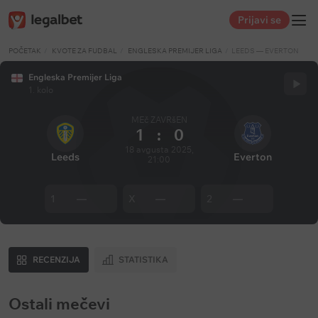
Prijavi se
POČETAK
KVOTE ZA FUDBAL
ENGLESKA PREMIJER LIGA
LEEDS — EVERTON
Engleska Premijer Liga
1. kolo
MEč ZAVRšEN
1
:
0
18 avgusta 2025,
Leeds
Everton
21:00
1
—
X
—
2
—
RECENZIJA
STATISTIKA
Ostali mečevi