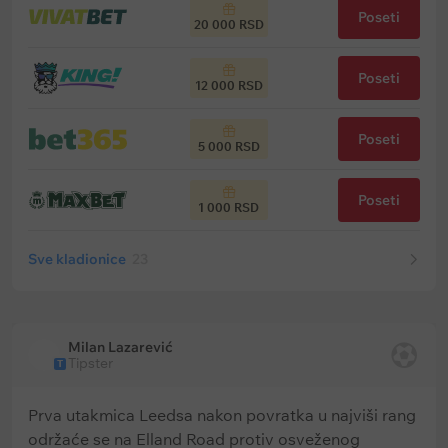
Poseti
20 000 RSD
Poseti
12 000 RSD
Poseti
5 000 RSD
Poseti
1 000 RSD
Sve kladionice
23
Milan Lazarević
Tipster
T
Prva utakmica Leedsa nakon povratka u najviši rang
održaće se na Elland Road protiv osveženog