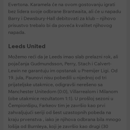
Evertona. Karamela će na ovom gostovanju igrati
bez lidera svoje odbrane Brantwaita, ali će u napadu
Barry i Dewsbury-Hall debitovati za klub – njihovo
prisustvo trebalo bi da poveća kvalitet njihovog
napada.
Leeds United
Možemo reći da je Leeds imao slab prelazni rok, ali
pojačanja Gudmundsson, Perry, Stach i Calvert-
Lewin ne garantuju im opstanak u Premijer Ligi. Od
19. jula, Paunovi nisu pobedili u nijednoj od tri
prijateljske utakmice, odigravši nerešeno sa
Manchester Unitedom (0:0), Villarrealom i Milanom
(obe utakmice rezultatom 1:1). U prošloj sezoni u
Čempionšipu, Farkeov tim je završio kao prvi
zahvaljujući seriji od šest uzastopnih pobeda na
kraju prvenstva , iako je njihova odbrana bila mnogo
lošija od Burnleya, koji je završio kao drugi (30