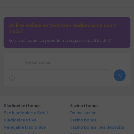
Da li se slažete sa favoritom kladionica na ovom
meču?
Ko je vaš favorit za pobedu i na koga se isplati kladiti?
Tvoj komentar
Kladionice i bonusi
Kazino i bonusi
Sve kladionice u Srbiji
Online kazino
Kladionice uživo
Kazino bonusi
Nelegalne kladionice
Kazino bonusi bez depozita