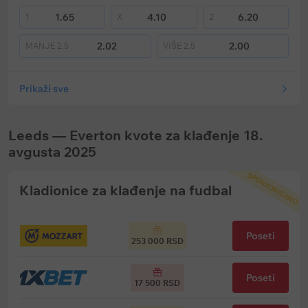
1.65
4.10
6.20
1
X
2
2.02
2.00
MANJE
2.5
VIŠE
2.5
Prikaži sve
Leeds — Everton kvote za klađenje 18.
avgusta 2025
SPONZORISANO
Kladionice za klađenje na fudbal
Poseti
253 000 RSD
Poseti
17 500 RSD