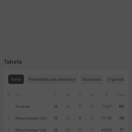
Keš bonus
Keš bonus
Bet365: Prevremena isplata na
Soccerbet: Bonus za golove u p
fudbal
poluvremenu
Ističe:
u
147 dani
Ističe:
bez vremenskog ograničenja
Tabela
Turnir
Poslednjih pet utakmica
Kod kuće
U gostima
#
Tim
Forma
U
W
D
A
G
Poeni
1
Arsenal
38
26
7
5
71:27
85
2
Manchester City
38
23
9
6
77:35
78
3
Manchester Utd
38
20
11
7
69:50
71