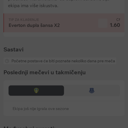
ekipa ima više iskustva.
TIP ZA KLAĐENJE
Cf
1.60
Everton dupla šansa X2
Sastavi
Početne postave će biti poznate nekoliko dana pre meča
Poslednji mečevi u takmičenju
Ekipa još nije igrala ove sezone