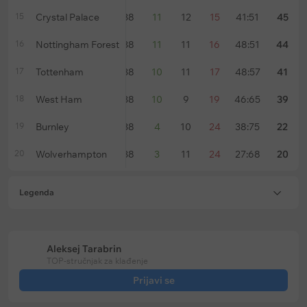
15
Crystal Palace
38
11
12
15
41:51
45
16
Nottingham Forest
38
11
11
16
48:51
44
17
Tottenham
38
10
11
17
48:57
41
18
West Ham
38
10
9
19
46:65
39
19
Burnley
38
4
10
24
38:75
22
20
Wolverhampton
38
3
11
24
27:68
20
Legenda
Aleksej Tarabrin
TOP-stručnjak za klađenje
Prijavi se