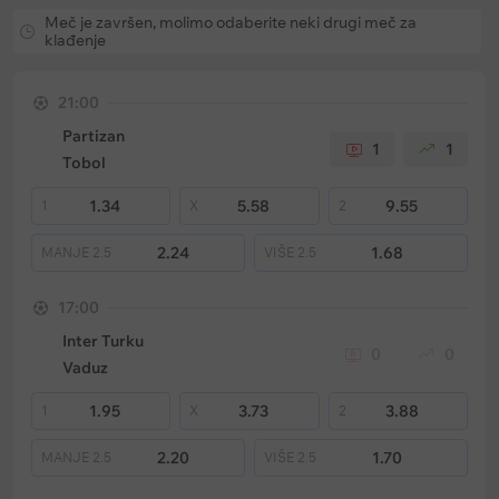
Meč je završen, molimo odaberite neki drugi meč za
klađenje
21:00
Partizan
1
1
Tobol
1.34
5.58
9.55
1
X
2
2.24
1.68
MANJE
2.5
VIŠE
2.5
17:00
Inter Turku
0
0
Vaduz
1.95
3.73
3.88
1
X
2
2.20
1.70
MANJE
2.5
VIŠE
2.5