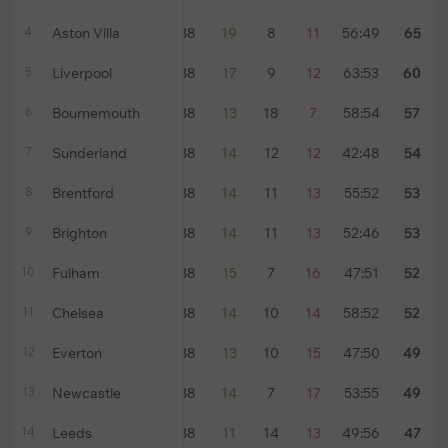
4
Aston Villa
38
19
8
11
56:49
65
5
Liverpool
38
17
9
12
63:53
60
6
Bournemouth
38
13
18
7
58:54
57
7
Sunderland
38
14
12
12
42:48
54
8
Brentford
38
14
11
13
55:52
53
9
Brighton
38
14
11
13
52:46
53
10
Fulham
38
15
7
16
47:51
52
11
Chelsea
38
14
10
14
58:52
52
12
Everton
38
13
10
15
47:50
49
13
Newcastle
38
14
7
17
53:55
49
14
Leeds
38
11
14
13
49:56
47