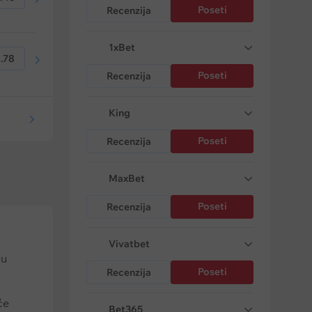
Poseti
Recenzija
1xBet
1.78
Poseti
Recenzija
King
Poseti
Recenzija
MaxBet
Poseti
Recenzija
Vivatbet
ku
Poseti
Recenzija
će
Bet365