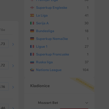
Superkup Engleske
1
La Liga
41
Serija A
30
iše
Bundesliga
18
Superkup Nemačke
1
1.73
Ligue 1
27
Superkup Francuske
1
Ruska liga
37
1.72
Nations League
104
SPONZORISANO
Kladionice
2.16
Mozzart Bet
.46