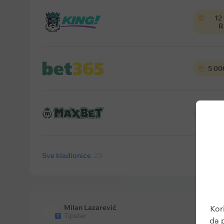
12
R
5 00
1 00
Sve kladionice
23
Milan Lazarević
Kor
Tipster
T
da 