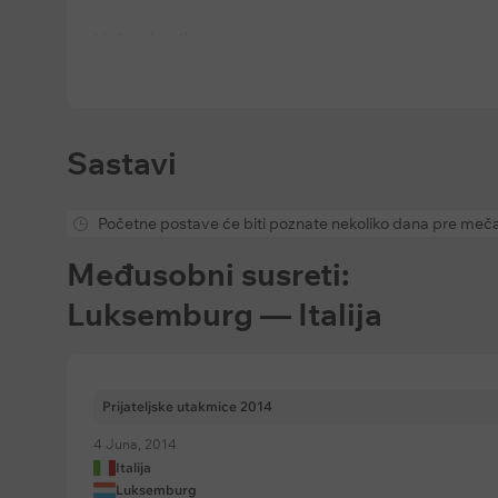
Važne brojke:
Luksemburg nije postigao gol u sedam od pos
Sastavi
Luksemburg je izgubio od Italije u sedam o
Luksemburg nije zatresao mrežu u četiri od p
Početne postave će biti poznate nekoliko dana pre meč
Međusobni susreti:
Luksemburg — Italija
Očekivani sastav Luksemburga (4-5-1):
Entoni M
Kristofer Martins, Danel Sinani, Sebastijan Til, 
Forma i sastav Italije
Prijateljske utakmice 2014
4 Juna, 2014
Italija često ubedljivo pobeđuje slabije rivale u k
Italija
protivnikom, prednost u uigranosti tima opada. T
Luksemburg