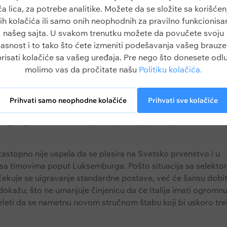
ća lica, za potrebe analitike. Možete da se složite sa korišće
ih kolačića ili samo onih neophodnih za pravilno funkcionisa
našeg sajta. U svakom trenutku možete da povučete svoju
asnost i to tako što ćete izmeniti podešavanja vašeg brauzer
 sa znatno jačim protivnikom. S druge strane, gosti ulaze u 
brisati kolačiće sa vašeg uređaja. Pre nego što donesete odlu
i oko novog stručnog štaba.
molimo vas da pročitate našu
Politiku kolačića.
, Luksemburžani će najverovatnije biti u podređenom položaju
je A. Domaćin ima dve opcije: ili da krene agresivno, iskorist
Prihvati samo neophodne kolačiće
Prihvati sve kolačiće
tim povuče u odbranu, ili da visokim presingom pokuša da iznu
igne gol su minimalne, pa se postavlja pitanje koliko će ima
uzastopno nije uspela da se plasira na Svetsko prvenstvo i u
e sa timovima poput Luksemburga. Pošto situacija sa selekt
 očekuje se uigravanje standardne postave, već će šansu dobit
e dokažu, što ne umanjuje činjenicu da će Italija imati ogromn
želeti da se nametnu novom stručnom štabu koji bi uskoro tr