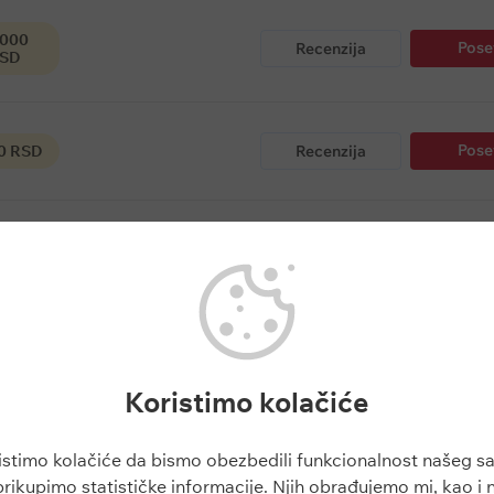
 000
Pose
Recenzija
SD
Pose
0 RSD
Recenzija
Pose
0 RSD
Recenzija
Koristimo kolačiće
istimo kolačiće da bismo obezbedili funkcionalnost našeg saj
prikupimo statističke informacije. Njih obrađujemo mi, kao i 