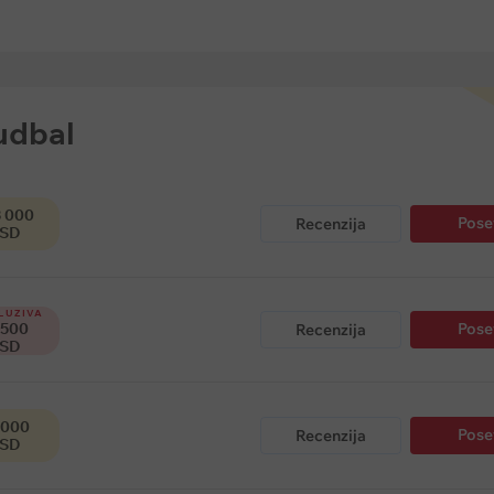
fudbal
 000
Pose
Recenzija
SD
LUZIVA
 500
Pose
Recenzija
SD
 000
Pose
Recenzija
SD