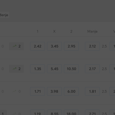
đenje
1
X
2
Manje
V
0
2
2.42
3.45
2.95
2.12
2.5
0
2
1.35
5.45
10.50
2.17
2.5
0
0
1.71
3.98
6.00
1.81
2.5
1
0
1.19
8.55
18.00
2.71
2.5
1