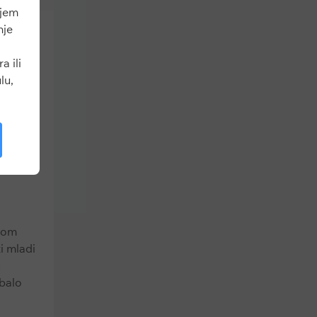
njem
nje
a ili
ovaj
lu,
 čak i
i
di
ti
orom
i mladi
u
ebalo