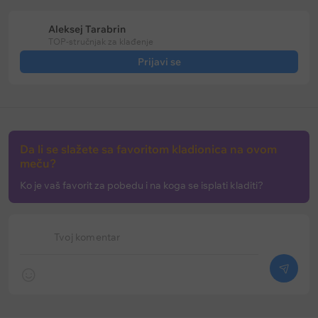
Aleksej Tarabrin
TOP-stručnjak za klađenje
Prijavi se
Da li se slažete sa favoritom kladionica na ovom
meču?
Ko je vaš favorit za pobedu i na koga se isplati kladiti?
Tvoj komentar