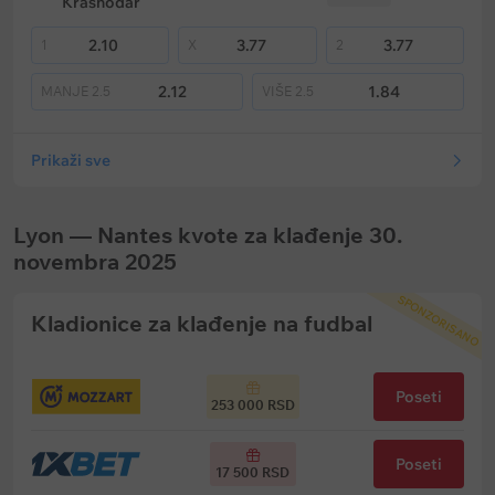
Krasnodar
2.10
3.77
3.77
1
X
2
2.12
1.84
MANJE
2.5
VIŠE
2.5
Prikaži sve
Lyon — Nantes kvote za klađenje 30.
novembra 2025
SPONZORISANO
Kladionice za klađenje na fudbal
Poseti
253 000 RSD
Poseti
17 500 RSD