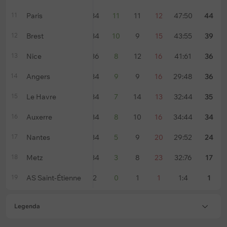
11
Paris
34
11
11
12
47:50
44
12
Brest
34
10
9
15
43:55
39
13
Nice
36
8
12
16
41:61
36
14
Angers
34
9
9
16
29:48
36
15
Le Havre
34
7
14
13
32:44
35
16
Auxerre
34
8
10
16
34:44
34
17
Nantes
34
5
9
20
29:52
24
18
Metz
34
3
8
23
32:76
17
19
AS Saint-Étienne
2
0
1
1
1:4
1
Legenda