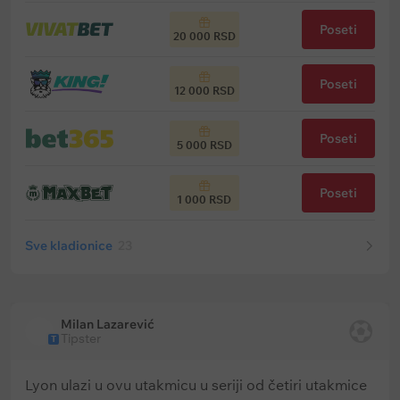
Poseti
20 000 RSD
Poseti
12 000 RSD
Poseti
5 000 RSD
Poseti
1 000 RSD
Sve kladionice
23
Milan Lazarević
Tipster
T
Lyon ulazi u ovu utakmicu u seriji od četiri utakmice