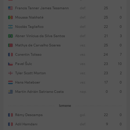
Francis Tanner James Tessmann
def.
25
1
Moussa Niakhaté
def.
25
0
Nicolás Tagliafico
def.
22
0
Abner Vinícius da Silva Santos
def.
21
3
Mathys de Carvalho Soares
vez.
25
0
Corentin Tolisso
vez.
24
7
Pavel Šulc
vez.
23
10
Tyler Scott Morton
vez.
23
2
Hans Hateboer
vez.
17
0
Martín Adrián Satriano Costa
nap.
0
0
Izmene
Rémy Descamps
gol.
22
0
Adil Hamdani
def.
9
0