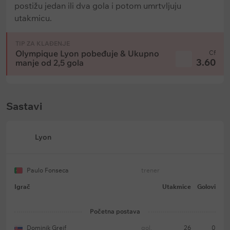
postižu jedan ili dva gola i potom umrtvljuju
utakmicu.
TIP ZA KLAĐENJE
Olympique Lyon pobeđuje & Ukupno
Cf
3.60
manje od 2,5 gola
Sastavi
Lyon
Paulo Fonseca
trener
Igrač
Utakmice
Golovi
Početna postava
Dominik Greif
gol.
26
0