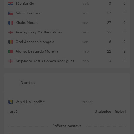
Téo Barišić
def.
0
0
Adam Karabec
vez.
27
1
Khalis Merah
vez.
27
0
Ainsley Cory Maitland-Niles
vez.
23
1
Orel Johnson Mangala
vez.
6
0
Afonso Bastardo Moreira
nap.
22
2
Alejandro Jesús Gomes Rodríguez
nap.
0
0
Nantes
Vahid Halilhodžić
trener
Igrač
Utakmice
Golovi
Početna postava