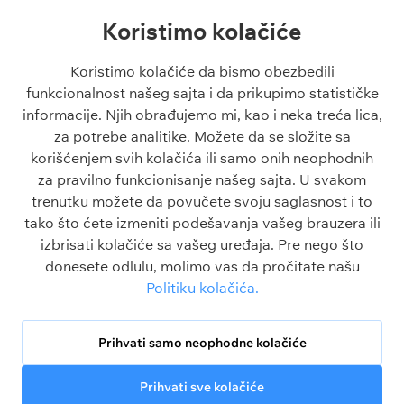
NBA tipovi
Liga Konferencija
Koristimo kolačiće
Liga Šampiona tipovi
Engleska Premijer Liga
Liga Evrope tipovi
La Liga
Koristimo kolačiće da bismo obezbedili
Tiket dana
funkcionalnost našeg sajta i da prikupimo statističke
Besplatni tipovi 1x2
informacije. Njih obrađujemo mi, kao i neka treća lica,
za potrebe analitike. Možete da se složite sa
Članci
O sajtu
korišćenjem svih kolačića ili samo onih neophodnih
Blogovi
O nama
za pravilno funkcionisanje našeg sajta. U svakom
Škola klađenja
Kontakt
trenutku možete da povučete svoju saglasnost i to
Kazino škola
Odgovorno igranje
tako što ćete izmeniti podešavanja vašeg brauzera ili
Sve o sportu
Politika privatnosti
izbrisati kolačiće sa vašeg uređaja. Pre nego što
FAQ
Uslovi korišćenja
donesete odlulu, molimo vas da pročitate našu
Politika kolačića
Politiku kolačića.
Srbija
Legalbet nije kompanija za klađenje. Celokupni sadržaj na ovom sajtu je
isključivo u informativne svrhe.
Prihvati samo neophodne kolačiće
Prihvati sve kolačiće
© 2026 MC Media Corp. Limited.
Za osobe
Sva prava zadržana.
starije od 18 godina