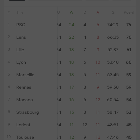
#
Tim
Forma
U
W
D
A
G
Poeni
1
PSG
34
24
4
6
74:29
76
2
Lens
34
22
4
8
66:35
70
3
Lille
34
18
7
9
52:37
61
4
Lyon
34
18
6
10
53:40
60
5
Marseille
34
18
5
11
63:45
59
6
Rennes
34
17
8
9
59:50
59
7
Monaco
34
16
6
12
60:54
54
8
Strasbourg
34
15
8
11
58:47
53
9
Lorient
34
11
12
11
48:51
45
10
Toulouse
34
12
9
13
47:46
45