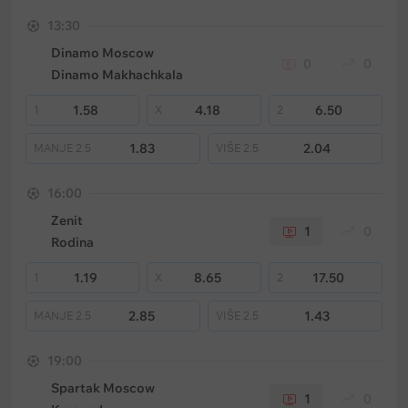
13:30
Dinamo Moscow
0
0
Dinamo Makhachkala
1.58
4.18
6.50
1
X
2
1.83
2.04
MANJE
2.5
VIŠE
2.5
16:00
Zenit
1
0
Rodina
1.19
8.65
17.50
1
X
2
2.85
1.43
MANJE
2.5
VIŠE
2.5
19:00
Spartak Moscow
1
0