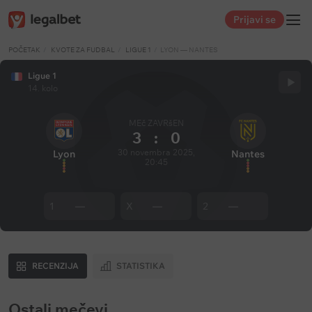
Prijavi se
POČETAK
KVOTE ZA FUDBAL
LIGUE 1
LYON — NANTES
Ligue 1
14. kolo
MEč ZAVRšEN
3
:
0
30 novembra 2025,
Lyon
Nantes
20:45
1
—
X
—
2
—
RECENZIJA
STATISTIKA
Ostali mečevi