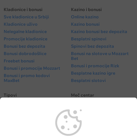
Kladionice i bonusi
Kazino i bonusi
Sve kladionice u Srbiji
Online kazino
Kladionice uživo
Kazino bonusi
Nelegalne kladionice
Kazino bonusi bez depozita
Promocije kladionice
Besplatni spinovi
Bonusi bez depozita
Spinovi bez depozita
Bonusi dobrodošlice
Bonusi na slotove u Mozzart
Bet
Freebet bonusi
Bonusi i promocije Rizk
Bonusi i promocije Mozzart
Besplatne kazino igre
Bonusi i promo kodovi
MaxBet
Besplatni slotovi
Tipovi
Meč centar
Besplatni tipovi
Fudbal kvote
Tipovi fudbal
Fudbalske utakmice danas
Tipovi košarka
Superliga Srbije
Tenis tipovi
Liga Šampiona
Evroliga tipovi
Liga Evrope