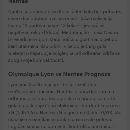
Nantes
Nantes je ponovo blizu krize: četiri kola bez pobede,
samo dve pobede ove sezonem i loša realizacija
(samo 11 bodova nakon 13 kola – izjednačivši
negativan rekord kluba). Međutim, tim Luisa Castra
iznenađuje svojom stabilnošću u gostima: u pet od
šest utakmica nisu primili više od jednog gola.
Slabost u napadu je očigledna, ali odbrana izdržava
zbog svoje kompaktnosti.
Olympique Lyon vs Nantes Prognoza
Lyon ima kvalitetniji tim i bolje rezultate u
međusobnim duelima. Nantes je pouzdan samo u
odbrano ali stvara malo prilika u napadu: samo tri
gola u poslednje četiri utakmice. Lyon kod kuće ima
xG (1,45-1,6) a Nantes xG u gostima (0,65 - 0,90), što
ukazuje na neefikasnu utakmicu sa malo golova.
Logičan scenario: domaćini kontrolišu utakmicu i