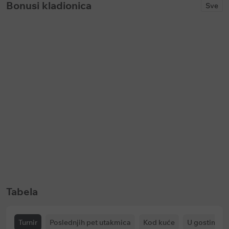
Bonusi kladionica
Sve
Keš bonus
Keš bonus
Bet365: Prevremena isplata na
Soccerbet: Bonus za golove u p
fudbal
poluvremenu
Ističe:
u
144 dani
Ističe:
bez vremenskog ograničenja
Tabela
Turnir
Poslednjih pet utakmica
Kod kuće
U gostima