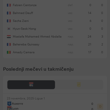
Fabien Centonze
def.
0
0
Bahmed Deuff
vez.
14
0
Sacha Ziani
vez.
6
0
Hyun-Seok Hong
vez.
0
0
Mostafa Mohamed Ahmed Abdalla
nap.
24
3
Bahereba Guirassy
nap.
21
2
Amady Camara
nap.
17
0
Poslednji mečevi u takmičenju
23 novembra, 2025
Ligue 1
Auxerre
0
D
Lyon
0