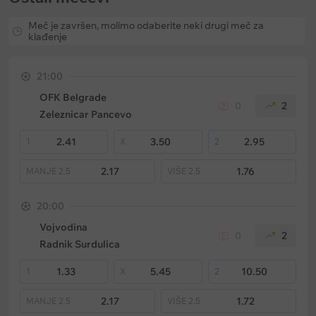
Meč je završen, molimo odaberite neki drugi meč za
klađenje
21:00
OFK Belgrade
0
2
Zeleznicar Pancevo
2.41
3.50
2.95
1
X
2
2.17
1.76
MANJE
2.5
VIŠE
2.5
20:00
Vojvodina
0
2
Radnik Surdulica
1.33
5.45
10.50
1
X
2
2.17
1.72
MANJE
2.5
VIŠE
2.5