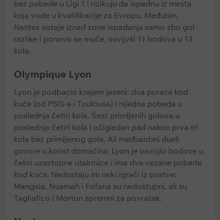
bez pobede u Ligi 1 i rizikuju da ispadnu iz mesta
koja vode u kvalifikacije za Evropu. Međutim,
Nantes ostaje iznad zone ispadanja samo zbo gol-
razlike i ponovo se muče, osvijvši 11 bodova u 13
kola.
Olympique Lyon
Lyon je podbacio krajem jeseni: dva poraza kod
kuće (od PSG-a i Toulousa) i nijedna pobeda u
poslednja četiri kola. Šest primljenih golova u
poslednja četiri kola i očigledan pad nakon prva tri
kola bez primljenog gola. Ali međusobni dueli
govore u korist domaćina: Lyon je osvojio bodove u
četiri uzastopne utakmice i ima dve vezane pobede
kod kuće. Nedostaju im neki igrači iz postve:
Mangala, Nuamah i Fofana su nedostupni, ali su
Tagliafico i Morton spremni za povratak.