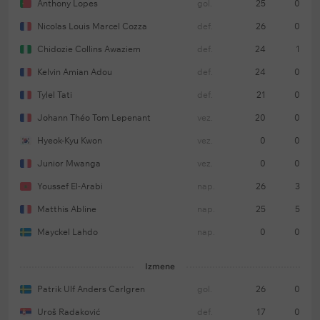
Anthony Lopes
gol.
25
0
Nicolas Louis Marcel Cozza
def.
26
0
Chidozie Collins Awaziem
def.
24
1
Kelvin Amian Adou
def.
24
0
Tylel Tati
def.
21
0
Johann Théo Tom Lepenant
vez.
20
0
Hyeok-Kyu Kwon
vez.
0
0
Junior Mwanga
vez.
0
0
Youssef El-Arabi
nap.
26
3
Matthis Abline
nap.
25
5
Mayckel Lahdo
nap.
0
0
Izmene
Patrik Ulf Anders Carlgren
gol.
26
0
Uroš Radaković
def.
17
0