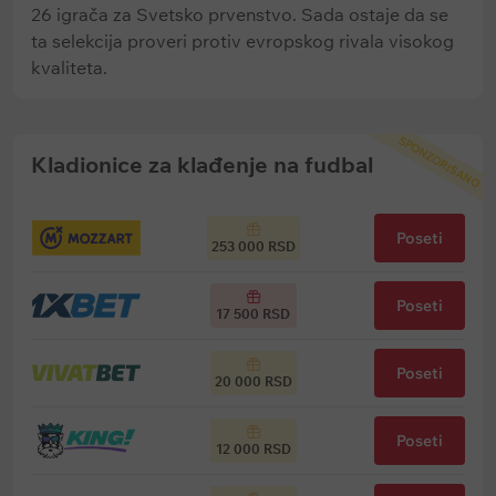
26 igrača za Svetsko prvenstvo. Sada ostaje da se
ta selekcija proveri protiv evropskog rivala visokog
kvaliteta.
SPONZORISANO
Kladionice za klađenje na fudbal
Poseti
253 000 RSD
Poseti
17 500 RSD
Poseti
20 000 RSD
Poseti
12 000 RSD