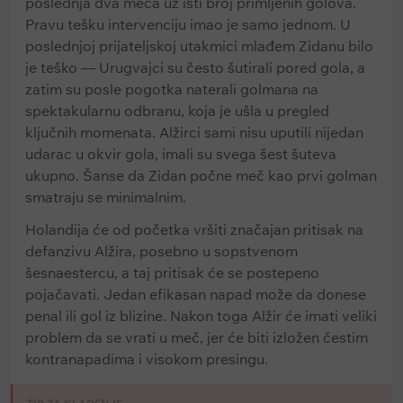
poslednja dva meča uz isti broj primljenih golova.
Pravu tešku intervenciju imao je samo jednom. U
poslednjoj prijateljskoj utakmici mlađem Zidanu bilo
je teško — Urugvajci su često šutirali pored gola, a
zatim su posle pogotka naterali golmana na
spektakularnu odbranu, koja je ušla u pregled
ključnih momenata. Alžirci sami nisu uputili nijedan
udarac u okvir gola, imali su svega šest šuteva
ukupno. Šanse da Zidan počne meč kao prvi golman
smatraju se minimalnim.
Holandija će od početka vršiti značajan pritisak na
defanzivu Alžira, posebno u sopstvenom
šesnaestercu, a taj pritisak će se postepeno
pojačavati. Jedan efikasan napad može da donese
penal ili gol iz blizine. Nakon toga Alžir će imati veliki
problem da se vrati u meč, jer će biti izložen čestim
kontranapadima i visokom presingu.