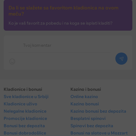
Četiri od prethodnih sedam mečeva završena su
Da li se slažete sa favoritom kladionica na ovom
pobedom jedne ekipe sa hendikepom (−1,5).
meču?
Ko je vaš favorit za pobedu i na koga se isplati kladiti?
Očekivani sastav Alžira (4-2-3-1):
Melvin Mastil –
Rafik Belgali, Aisa Mandi, Ramo Bensebaini, Rajan
Tvoj komentar
Ait-Nuri – Ramiz Zeruki, Husem Auar – Rijad Marez,
Ibrahim Maza, Fares Čaibi – Amin Guiri.
Van stroja:
Luka Zidan (povreda).
Kladionice i bonusi
Kazino i bonusi
Sve kladionice u Srbiji
Online kazino
Kladionice uživo
Kazino bonusi
Nelegalne kladionice
Kazino bonusi bez depozita
Promocije kladionice
Besplatni spinovi
Bonusi bez depozita
Spinovi bez depozita
Bonusi dobrodošlice
Bonusi na slotove u Mozzart