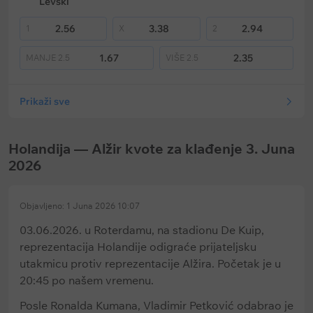
Levski
2.56
3.38
2.94
1
X
2
1.67
2.35
MANJE
2.5
VIŠE
2.5
Prikaži sve
Holandija — Alžir kvote za klađenje 3. Juna
2026
Objavljeno: 1 Juna 2026 10:07
03.06.2026. u Roterdamu, na stadionu De Kuip,
reprezentacija Holandije odigraće prijateljsku
utakmicu protiv reprezentacije Alžira. Početak je u
20:45 po našem vremenu.
Posle Ronalda Kumana, Vladimir Petković odabrao je