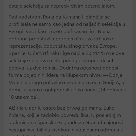
ostaje selekcija sa nepredvidivim potencijalom.
Pod vođstvom Ronalda Kumana Holandija se
profilisala ne samo kao jedna od najjačih selekcija u
Evropi, već i kao izuzetno efikasan tim. Njena
odbrana predstavlja problem čak i za vrhunske
reprezentacije, poput aktuelnog prvaka Evrope,
Španije. U četvrtfinalu Lige nacija 2024/25 ove dve
selekcije su u dva meča postigle ukupno deset
golova, uz dva remija. Dodatnu opasnost donosi
forma pojedinih lidera na klupskom nivou — Donjel
Malen je drugu polovinu sezone proveo u Seriji A, u
Romi, uz visoku golgetersku efikasnost (14 golova u
18 utakmica).
Alžir je u aprilu ostao bez prvog golmana, Luke
Zidana, koji je zadobio povredu lica. U poslednjim
utakmicama španske Segunde za Granadu njegovi
nastupi nisu bili na visokom nivou: osam odbrana u