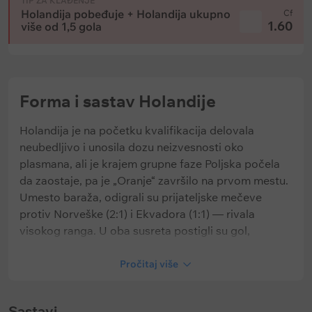
TIP ZA KLAĐENJE
Holandija pobeđuje + Holandija ukupno
Cf
1.60
više od 1,5 gola
Forma i sastav Holandije
Holandija je na početku kvalifikacija delovala
neubedljivo i unosila dozu neizvesnosti oko
plasmana, ali je krajem grupne faze Poljska počela
da zaostaje, pa je „Oranje“ završilo na prvom mestu.
Umesto baraža, odigrali su prijateljske mečeve
protiv Norveške (2:1) i Ekvadora (1:1) — rivala
visokog ranga. U oba susreta postigli su gol,
produživši seriju na 14 uzastopnih utakmica u kojima
su zatresli mrežu.
Pročitaj više
Sastavi