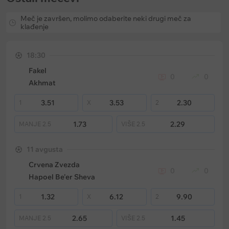
Meč je završen, molimo odaberite neki drugi meč za
klađenje
18:30
Fakel
0
0
Akhmat
3.51
3.53
2.30
1
X
2
1.73
2.29
MANJE
2.5
VIŠE
2.5
11 avgusta
Crvena Zvezda
0
0
Hapoel Be'er Sheva
1.32
6.12
9.90
1
X
2
2.65
1.45
MANJE
2.5
VIŠE
2.5