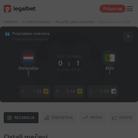
Prijavi se
POČETAK
KVOTE ZA FUDBAL
PRIJATELJSKE UTAKMICE
HOLANDIJA — ALŽIR
Prijateljske utakmice
Prijateljske utakmice
MEč ZAVRšEN
0
:
1
Holandija
Alžir
3 Juna, 20:45
1
1.38
X
5.40
2
9.08
RECENZIJA
STATISTIKA
TIPOVI
KVOTE
Ostali mečevi