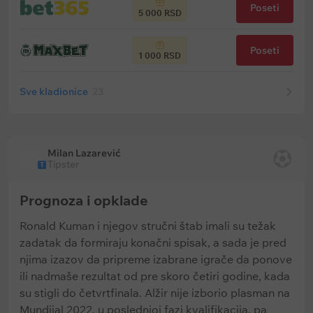
Poseti
5 000 RSD
Poseti
1 000 RSD
Sve kladionice
23
Milan Lazarević
Tipster
T
Prognoza i opklade
Ronald Kuman i njegov stručni štab imali su težak
zadatak da formiraju konačni spisak, a sada je pred
njima izazov da pripreme izabrane igrače da ponove
ili nadmaše rezultat od pre skoro četiri godine, kada
su stigli do četvrtfinala. Alžir nije izborio plasman na
Mundijal 2022. u poslednjoj fazi kvalifikacija, pa