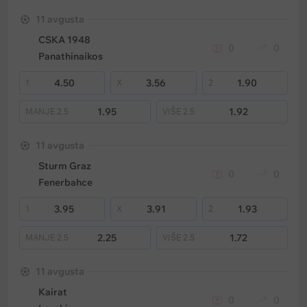
11 avgusta
CSKA 1948
0
0
Panathinaikos
4.50
3.56
1.90
1
X
2
1.95
1.92
MANJE
2.5
VIŠE
2.5
11 avgusta
Sturm Graz
0
0
Fenerbahce
3.95
3.91
1.93
1
X
2
2.25
1.72
MANJE
2.5
VIŠE
2.5
11 avgusta
Kairat
0
0