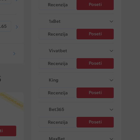
Poseti
Recenzija
1xBet
.65
Poseti
Recenzija
Vivatbet
Poseti
Recenzija
5
King
Poseti
Recenzija
SPONZORISANO
Bet365
Poseti
Recenzija
ti
MaxBet