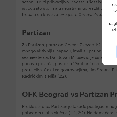
sezoni u eliti prihvatljivo. Zaostaju šest bodova 
tre
ističu zato što imaju negativnu gol-razliku (-4) u
sv
trebalo da krive za ovo jeste Crvena Zvezda, koja
sagl
iz
Partizan
Za Partizan, poraz od Crvene Zvezde 1:2, bio je nj
mnogo aktivniji u napadu, imali su pet prilika za 
šesnaesterca. Da, Jovan Milošević je uspeo da pos
ponovo poveća, pošto su “Grobari” uspeli da očis
protivnika. Čak i na gostovanjima, tim Srđana B
Radničkim iz Niša (2:2).
OFK Beograd vs Partizan P
Prošle sezone, Partizan je takođe postigao mnog
pobedom u oba slučaja (4:1, 2:2). Na domaćem tere