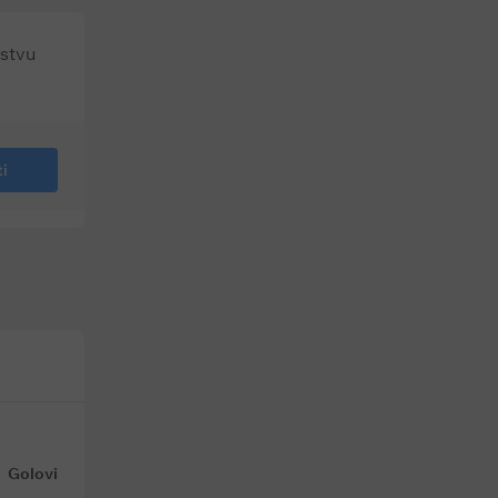
nstvu
i
Golovi