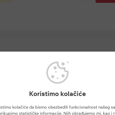
 “Večiti Derbi”, a kao rezultat toga, konačno su pali na drug
belima da osvoje bodove u drugom “Beogradskom derbiju” p
Koristimo kolačiće
istimo kolačiće da bismo obezbedili funkcionalnost našeg saj
 u Srpskom fudbalu, tako da je peto mesto na tabeli u drugo
prikupimo statističke informacije. Njih obrađujemo mi, kao i 