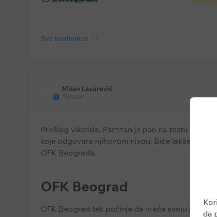
Sve kladionice
23
Milan Lazarević
Tipster
T
Prošlog vikenda, Partizan je pao na testu zvanom
koje odgovara njihovom nivou. Biće lakše crno-
OFK Beograda.
OFK Beograd
Kor
OFK Beograd tek počinje da vraća svoju poziciju
da 