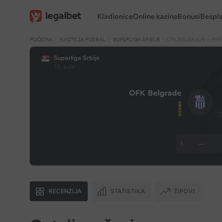
Kladionice
Online kazina
Bonusi
Bespla
POČETAK
KVOTE ZA FUDBAL
SUPERLIGA SRBIJE
OFK BELGRADE — PAR
Superliga Srbije
10. kolo
OFK Belgrade
2
1
—
RECENZIJA
STATISTIKA
TIPOVI