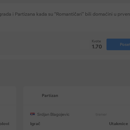
rada i Partizana kada su “Romantičari” bili domaćini u prve
Kvote
Poset
1.70
Partizan
Srdjan Blagojevic
trener
olovi
Igrač
Utakmice