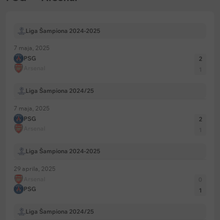
Rikardo Kalafjori, Gabrijel Magaljaeš, Vilijam Saliba,
Majls Luis-Skeli – Martin Zubimendi, Deklan Rajs,
Liga Šampiona 2024-2025
Martin Edegor – Ebereči Eze, Kai Haverc, Bukajo
Saka
7 maja, 2025
PSG
2
Arsenal
1
Izostanci
: Mikel Merino, Jurijen Timber, Ben Vajt (svi
Liga Šampiona 2024/25
zbog povreda)
7 maja, 2025
PSG
2
Arsenal
1
Liga Šampiona 2024-2025
29 aprila, 2025
Arsenal
0
PSG
1
Liga Šampiona 2024/25