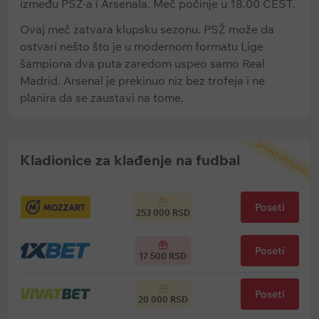
između PSŽ-a i Arsenala. Meč počinje u 18.00 CEST.
Ovaj meč zatvara klupsku sezonu. PSŽ može da
ostvari nešto što je u modernom formatu Lige
šampiona dva puta zaredom uspeo samo Real
Madrid. Arsenal je prekinuo niz bez trofeja i ne
planira da se zaustavi na tome.
SPONZORISANO
Kladionice za klađenje na fudbal
Poseti
253 000 RSD
Poseti
17 500 RSD
Poseti
20 000 RSD