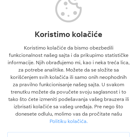
Tipovi košarka
Superliga Srbije
Tenis tipovi
Liga Šampiona
Evroliga tipovi
Liga Evrope
NBA tipovi
Liga Konferencija
Koristimo kolačiće
Liga Šampiona tipovi
Engleska Premijer Liga
Liga Evrope tipovi
La Liga
Koristimo kolačiće da bismo obezbedili
Tiket dana
funkcionalnost našeg sajta i da prikupimo statističke
Besplatni tipovi 1x2
informacije. Njih obrađujemo mi, kao i neka treća lica,
za potrebe analitike. Možete da se složite sa
Članci
O sajtu
korišćenjem svih kolačića ili samo onih neophodnih
Blogovi
O nama
za pravilno funkcionisanje našeg sajta. U svakom
Škola klađenja
Kontakt
trenutku možete da povučete svoju saglasnost i to
Kazino škola
Odgovorno igranje
tako što ćete izmeniti podešavanja vašeg brauzera ili
Sve o sportu
Politika privatnosti
izbrisati kolačiće sa vašeg uređaja. Pre nego što
FAQ
Uslovi korišćenja
donesete odlulu, molimo vas da pročitate našu
Politika kolačića
Politiku kolačića.
Srbija
Legalbet nije kompanija za klađenje. Celokupni sadržaj na ovom sajtu je