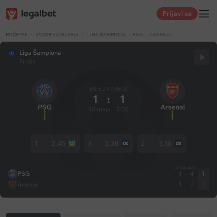
Prijavi se
POČETAK
KVOTE ZA FUDBAL
LIGA ŠAMPIONA
PSG — ARSENAL
Liga Šampiona
Finale
MEč ZAVRšEN
1
:
1
PSG
Arsenal
30 maja, 18:00
1
2.45
X
3.38
2
3.16
prod.
pen.
PSG
1
4
1
Arsenal
1
3
1