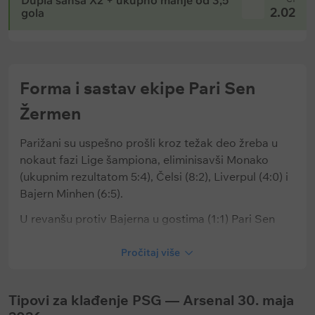
Dupla šansa X2 + ukupno manje od 3,5
2.02
gola
Forma i sastav ekipe Pari Sen
Žermen
Parižani su uspešno prošli kroz težak deo žreba u
nokaut fazi Lige šampiona, eliminisavši Monako
(ukupnim rezultatom 5:4), Čelsi (8:2), Liverpul (4:0) i
Bajern Minhen (6:5).
U revanšu protiv Bajerna u gostima (1:1) Pari Sen
Žermen se neočekivano povukao u niski blok. Nakon
ranog gola koji je postigao Usman Dembele,
Pročitaj više
Enrikeov tim je prepustio loptu Bajer Minhenu
(konačnih 34:66 u posedu lopte) i disciplinovano se
Tipovi za klađenje PSG — Arsenal 30. maja
branio – jedini gol su Parižani primili tek u sudijskoj