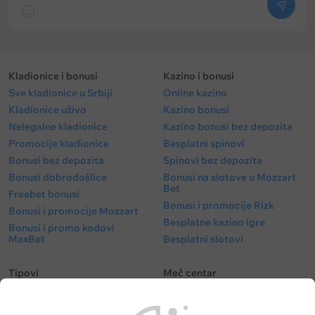
Kladionice i bonusi
Kazino i bonusi
Sve kladionice u Srbiji
Online kazino
Kladionice uživo
Kazino bonusi
Nelegalne kladionice
Kazino bonusi bez depozita
Promocije kladionice
Besplatni spinovi
Bonusi bez depozita
Spinovi bez depozita
Bonusi dobrodošlice
Bonusi na slotove u Mozzart
Bet
Freebet bonusi
Bonusi i promocije Rizk
Bonusi i promocije Mozzart
Besplatne kazino igre
Bonusi i promo kodovi
MaxBet
Besplatni slotovi
Tipovi
Meč centar
Besplatni tipovi
Fudbal kvote
Tipovi fudbal
Fudbalske utakmice danas