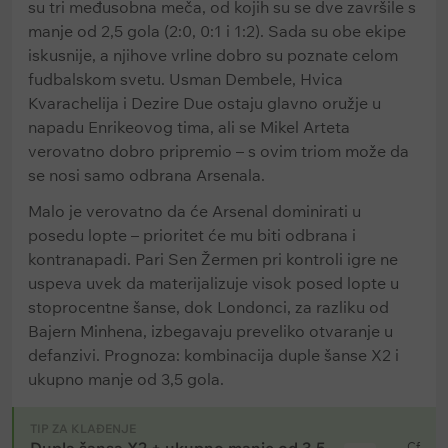
su tri međusobna meča, od kojih su se dve završile s
manje od 2,5 gola (2:0, 0:1 i 1:2). Sada su obe ekipe
iskusnije, a njihove vrline dobro su poznate celom
fudbalskom svetu. Usman Dembele, Hvica
Kvarachelija i Dezire Due ostaju glavno oružje u
napadu Enrikeovog tima, ali se Mikel Arteta
verovatno dobro pripremio – s ovim triom može da
se nosi samo odbrana Arsenala.
Malo je verovatno da će Arsenal dominirati u
posedu lopte – prioritet će mu biti odbrana i
kontranapadi. Pari Sen Žermen pri kontroli igre ne
uspeva uvek da materijalizuje visok posed lopte u
stoprocentne šanse, dok Londonci, za razliku od
Bajern Minhena, izbegavaju preveliko otvaranje u
defanzivi. Prognoza: kombinacija duple šanse X2 i
ukupno manje od 3,5 gola.
TIP ZA KLAĐENJE
Cf