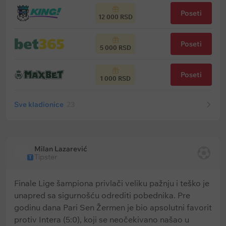
Poseti
12 000 RSD
Poseti
5 000 RSD
Poseti
1 000 RSD
Sve kladionice
23
Milan Lazarević
Tipster
T
Finale Lige šampiona privlači veliku pažnju i teško je
unapred sa sigurnošću odrediti pobednika. Pre
godinu dana Pari Sen Žermen je bio apsolutni favorit
protiv Intera (5:0), koji se neočekivano našao u