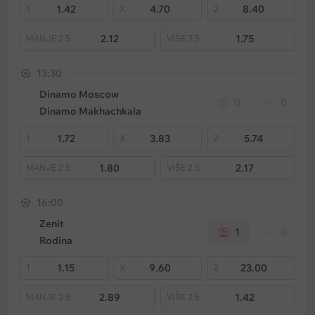
1.42
4.70
8.40
1
X
2
2.12
1.75
MANJE
2.5
VIŠE
2.5
13:30
Dinamo Moscow
0
0
Dinamo Makhachkala
1.72
3.83
5.74
1
X
2
1.80
2.17
MANJE
2.5
VIŠE
2.5
16:00
Zenit
1
0
Rodina
1.15
9.60
23.00
1
X
2
2.89
1.42
MANJE
2.5
VIŠE
2.5