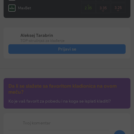
3.25
MaxBet
2.35
3.35
Aleksej Tarabrin
TOP-stručnjak za klađenje
Prijavi se
Da li se slažete sa favoritom kladionica na ovom
meču?
Ko je vaš favorit za pobedu i na koga se isplati kladiti?
Tvoj komentar