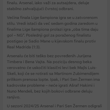
finalu. Arsenal, iako važi za autsajdera, deluje
stabilno zahvaljujući čvrstoj odbrani.
Većina finala Lige šampiona igra se u zatvorenom
stilu. Vredi istaći da već sedam godina zaredom u
finalima Lige šampiona prolazi igra „oba tima daju
gol – NG“. Poslednji gol za poraženog finalistu
postigao je Sadio Mane u kijevskom finalu protiv
Real Madrida (1:3).
Arsenalu će biti teško bez povređenih Jurijena
Timbera i Bena Vajta. Na poziciju desnog beka
verovatno će uskočiti klasični levi bek Majls Luis-
Skeli, koji će se rotirati sa Martinom Zubimendijem
prilikom prenosa lopte. Ipak, i Pari Sen Žermen ima
kadrovske probleme – neće igrati Ašraf Hakimi i
Nuno Mendeš, bez kojih bokovi odbrane deluju
ranjivo.
U sezoni 2024/25 Arsenal i Pari Sen Žermen odigrali