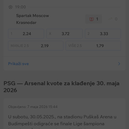
19:00
Spartak Moscow
1
0
Krasnodar
2.24
3.72
3.33
1
X
2
2.19
1.79
MANJE
2.5
VIŠE
2.5
Prikaži sve
PSG — Arsenal kvote za klađenje 30. maja
2026
Objavljeno: 7 maja 2026 15:44
U subotu, 30.05.2025., na stadionu Puškaš Arena u
Budimpešti odigraće se finale Lige šampiona