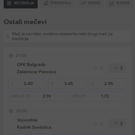
RECENZIJA
STATISTIKA
TIPOVI
KVOTE
Ostali mečevi
Meč je završen, molimo odaberite neki drugi meč za
klađenje
21:00
OFK Belgrade
0
2
Zeleznicar Pancevo
2.40
3.45
2.95
1
X
2
2.19
1.72
MANJE
2.5
VIŠE
2.5
20:00
Vojvodina
0
2
Radnik Surdulica