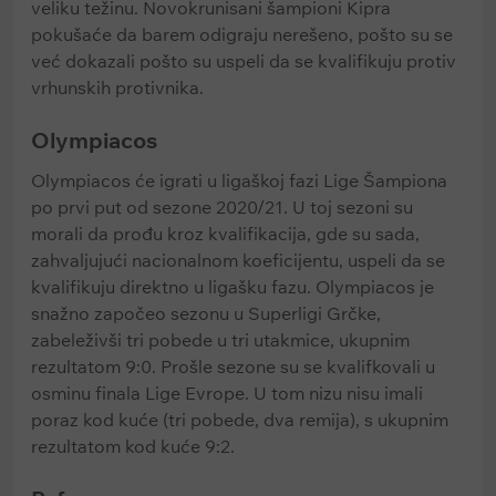
veliku težinu. Novokrunisani šampioni Kipra
pokušaće da barem odigraju nerešeno, pošto su se
već dokazali pošto su uspeli da se kvalifikuju protiv
vrhunskih protivnika.
Olympiacos
Olympiacos će igrati u ligaškoj fazi Lige Šampiona
po prvi put od sezone 2020/21. U toj sezoni su
morali da prođu kroz kvalifikacija, gde su sada,
zahvaljujući nacionalnom koeficijentu, uspeli da se
kvalifikuju direktno u ligašku fazu. Olympiacos je
snažno započeo sezonu u Superligi Grčke,
zabeleživši tri pobede u tri utakmice, ukupnim
rezultatom 9:0. Prošle sezone su se kvalifkovali u
osminu finala Lige Evrope. U tom nizu nisu imali
poraz kod kuće (tri pobede, dva remija), s ukupnim
rezultatom kod kuće 9:2.