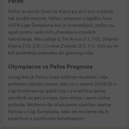
Pafos
Pafos je osvoji titulu na Kipru po prvi put u istoriji
tek prošle sezone. Njihov plasman u ligašku fazu
UEFA Lige Šampiona bio je iznenađujuć, pošto su
igrali protiv redovnih učesnika evropskih
takmičenja, Maccabija iz Tel Aviva (1:1, 1:0), Dinamo
Kijeva (1:0, 2:0) i Crvene Zvezde (2:1, 1:1). Srbi su im
bili poslednja prepreka do glavnog cilja.
Olympiacos vs Pafos Prognoza
Ovog leta je Pafos imao odlične rezultate i nije
pretrpeo nijedan poraz, iako su u sezoni 2024/25 u
Ligi Konferencija gubili čak i u kvalifikacijama,
završivši sa pet poraza, dva remija i samo jedna
pobeda. Možemo da očekujemo stabilan nastup
Pafosa u Ligi Šampiona, tako da možemo da ih
podržimo s pozitivnim hendikepom.