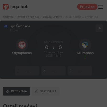
Prijavi se
POČETAK
KVOTE ZA FUDBAL
LIGA ŠAMPIONA
OLYMPIACOS — AE PAPHOS
Liga Šampiona
1. kolo
MEč ZAVRšEN
0
:
0
17 septembra
Olympiacos
AE Paphos
2025, 18:45
1
—
X
—
2
—
RECENZIJA
STATISTIKA
Ostali mečevi