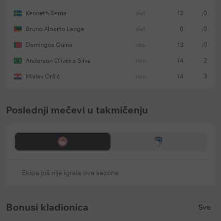
Kenneth Sema
def.
12
0
Bruno Alberto Langa
def.
0
0
Domingos Quina
vez.
13
0
Anderson Oliveira Silva
nap.
14
2
Mislav Oršić
nap.
14
3
Poslednji mečevi u takmičenju
Ekipa još nije igrala ove sezone
Bonusi kladionica
Sve