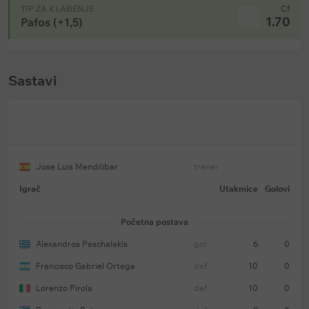
TIP ZA KLAĐENJE
Cf
1.70
Pafos (+1,5)
Sastavi
Jose Luis Mendilibar
trener
Igrač
Utakmice
Golovi
Početna postava
Alexandros Paschalakis
gol.
6
0
Francisco Gabriel Ortega
def.
10
0
Lorenzo Pirola
def.
10
0