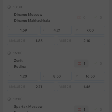
13:30
Dinamo Moscow
0
0
Dinamo Makhachkala
1.59
4.21
7.00
1
X
2
1.85
2.10
MANJE
2.5
VIŠE
2.5
16:00
Zenit
1
0
Rodina
1.20
8.50
16.50
1
X
2
2.71
1.46
MANJE
2.5
VIŠE
2.5
19:00
Spartak Moscow
1
0