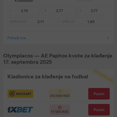
Krasnodar
2.10
3.77
3.77
1
X
2
2.11
1.85
MANJE
2.5
VIŠE
2.5
Prikaži sve
Olympiacos — AE Paphos kvote za klađenje
17. septembra 2025
SPONZORISANO
Kladionice za klađenje na fudbal
Poseti
253 000 RSD
Poseti
17 500 RSD