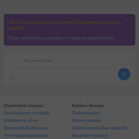
Da li se slažete sa favoritom kladionica na ovom
meču?
Ko je vaš favorit za pobedu i na koga se isplati kladiti?
Tvoj komentar
Kladionice i bonusi
Kazino i bonusi
Sve kladionice u Srbiji
Online kazino
Kladionice uživo
Kazino bonusi
Nelegalne kladionice
Kazino bonusi bez depozita
Promocije kladionice
Besplatni spinovi