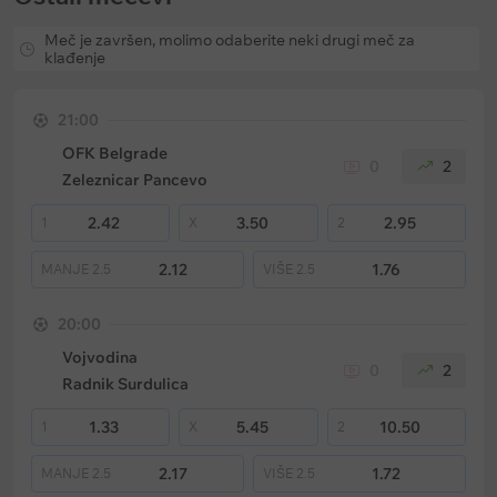
Meč je završen, molimo odaberite neki drugi meč za
klađenje
21:00
OFK Belgrade
0
2
Zeleznicar Pancevo
2.42
3.50
2.95
1
X
2
2.12
1.76
MANJE
2.5
VIŠE
2.5
20:00
Vojvodina
0
2
Radnik Surdulica
1.33
5.45
10.50
1
X
2
2.17
1.72
MANJE
2.5
VIŠE
2.5