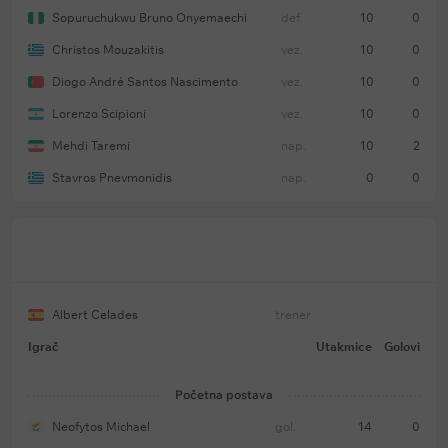
Sopuruchukwu Bruno Onyemaechi
def.
10
0
Christos Mouzakitis
vez.
10
0
Diogo André Santos Nascimento
vez.
10
0
Lorenzo Scipioni
vez.
10
0
Mehdi Taremi
nap.
10
2
Stavros Pnevmonidis
nap.
0
0
Albert Celades
trener
Igrač
Utakmice
Golovi
Početna postava
Neofytos Michael
gol.
14
0