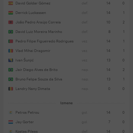
David Goldar Gómez
def.
14
0
Derrick Luckassen
def.
14
1
João Pedro Araújo Correia
def.
10
2
David Luiz Moreira Marinho
def.
8
1
Pedro Filipe Figueiredo Rodrigues
vez.
14
1
Vlad Mihai Dragomir
vez.
14
1
Ivan Šunjić
vez.
13
0
Jair Diego Alves de Brito
nap.
14
2
Bruno Felipe Souza da Silva
nap.
13
1
Landry Nany Dimata
nap.
0
0
Izmene
Petros Petrou
gol.
14
0
Jay Gorter
gol.
7
0
Kostas Pileas
def.
14
0