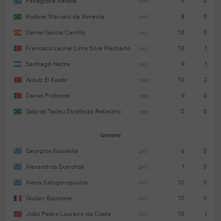
Panagiotis Retsos
def.
9
0
Rodinei Marcelo de Almeida
def.
8
0
Daniel García Carrillo
vez.
10
0
Francisco Leonel Lima Silva Machado
vez.
10
1
Santiago Hezze
vez.
9
1
Ayoub El Kaabi
nap.
10
2
Daniel Podence
nap.
9
0
Gabriel Tadeu Strefezza Rebelato
nap.
0
0
Izmene
Georgios Kouraklis
gol.
6
0
Alexandros Exarchos
gol.
1
0
Alexis Kalogeropoulos
def.
10
0
Giulian Biancone
def.
10
0
João Pedro Loureiro da Costa
def.
10
1