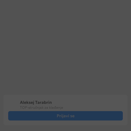
Keš bonus
Keš bonus
Bet365: Prevremena isplata na
Soccerbet: Bonus za golove u p
fudbal
poluvremenu
Ističe:
u
144 dani
Ističe:
bez vremenskog ograničenja
Aleksej Tarabrin
TOP-stručnjak za klađenje
Prijavi se