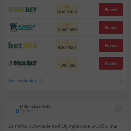
Poseti
20 000 RSD
Poseti
12 000 RSD
Poseti
5 000 RSD
Poseti
1 000 RSD
Sve kladionice
23
Milan Lazarević
Tipster
T
Za Pafos putovanje kod Olympiacosa u Grčku ima