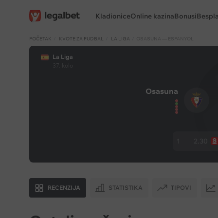
Kladionice
Online kazina
Bonusi
Bespla
POČETAK
KVOTE ZA FUDBAL
LA LIGA
OSASUNA — ESPANYOL
La Liga
37. kolo
Osasuna
1
2.30
RECENZIJA
STATISTIKA
TIPOVI