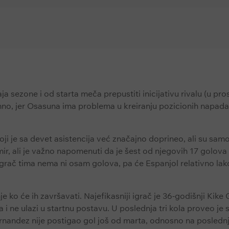
aja sezone i od starta meča prepustiti inicijativu rivalu (u pr
mno, jer Osasuna ima problema u kreiranju pozicionih napada
ji je sa devet asistencija već značajno doprineo, ali su samo
mir, ali je važno napomenuti da je šest od njegovih 17 golova
 igrač tima nema ni osam golova, pa će Espanjol relativno la
je ko će ih završavati. Najefikasniji igrač je 36-godišnji Kike 
 i ne ulazi u startnu postavu. U poslednja tri kola proveo je
rnandez nije postigao gol još od marta, odnosno na poslednj