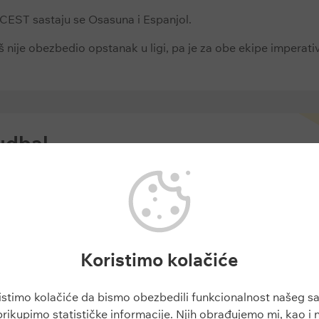
CEST sastaju se Osasuna i Espanjol.
 nije obezbedio opstanak u ligi, pa je za obe ekipe imperati
fudbal
 000
Pose
Recenzija
SD
Koristimo kolačiće
LUZIVA
 500
Pose
Recenzija
SD
istimo kolačiće da bismo obezbedili funkcionalnost našeg saj
prikupimo statističke informacije. Njih obrađujemo mi, kao i 