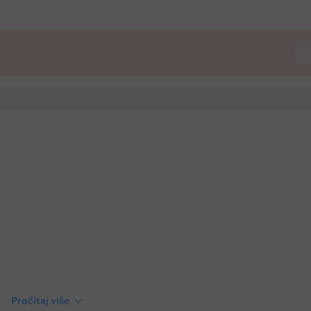
Pročitaj više