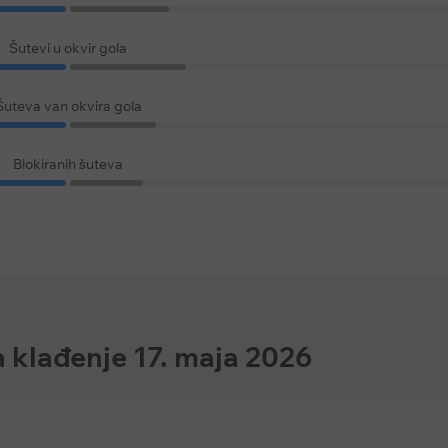
Šutevi u okvir gola
Šuteva van okvira gola
Blokiranih šuteva
 klađenje 17. maja 2026