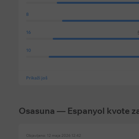
8
16
10
Prikaži još
Osasuna — Espanyol kvote za
Objavljeno: 12 maja 2026 12:42