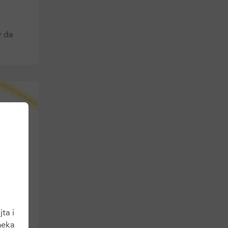
v da
SPONZORISANO
ti
ti
ta i
neka