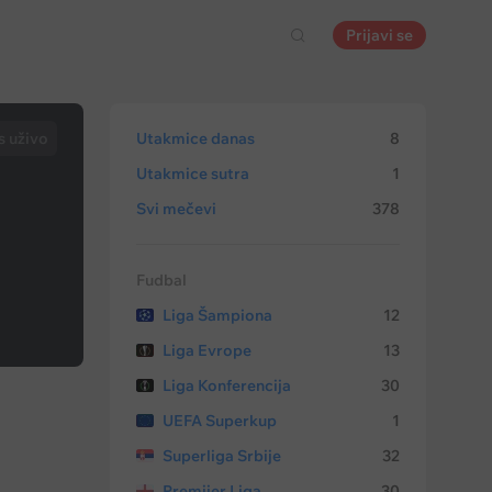
Prijavi se
s uživo
Utakmice danas
8
Utakmice sutra
1
Svi mečevi
378
Fudbal
Liga Šampiona
12
Liga Evrope
13
Liga Konferencija
30
UEFA Superkup
1
Superliga Srbije
32
Premijer Liga
30