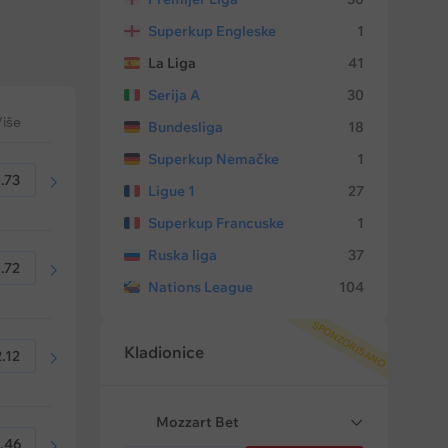
Superkup Engleske
1
La Liga
41
Serija A
30
iše
Bundesliga
18
Superkup Nemačke
1
1.73
Ligue 1
27
Superkup Francuske
1
Ruska liga
37
1.72
Nations League
104
SPONZORISANO
Kladionice
2.12
Mozzart Bet
.46