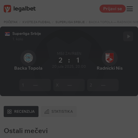
Prijavi se
POČETAK
KVOTE ZA FUDBAL
SUPERLIGA SRBIJE
BACKA TOPOLA — RADNICKI NI
Superliga Srbije
1. kolo
MEč ZAVRšEN
2
:
1
20 jula 2025, 20:00
Backa Topola
Radnicki Nis
1
—
X
—
2
—
RECENZIJA
STATISTIKA
Ostali mečevi