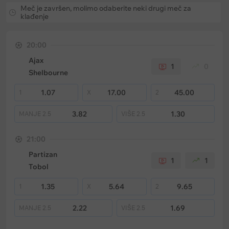
Meč je završen, molimo odaberite neki drugi meč za
klađenje
20:00
Ajax
1
0
Shelbourne
1.07
17.00
45.00
1
X
2
3.82
1.30
MANJE
2.5
VIŠE
2.5
21:00
Partizan
1
1
Tobol
1.35
5.64
9.65
1
X
2
2.22
1.69
MANJE
2.5
VIŠE
2.5