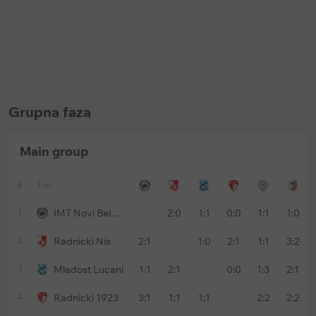
Keš bonus
Keš bonus
Bet365: Prevremena isplata na
Soccerbet: Bonus za golove u p
fudbal
poluvremenu
Ističe:
u
147 dani
Ističe:
bez vremenskog ograničenja
Grupna faza
Main group
#
Tim
1
IMT Novi Belgrade
2:0
1:1
0:0
1:1
1:0
2
Radnicki Nis
2:1
1:0
2:1
1:1
3:2
3
Mladost Lucani
1:1
2:1
0:0
1:3
2:1
4
Radnicki 1923
3:1
1:1
1:1
2:2
2:2