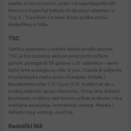
mestu. U novoj sezoni, jedan od najprilagodljivijih
timova u Superligi trebalo bi da pojuri plasman u
Top 3 – Topolčani će imati dosta prilika protiv
Radničkog iz Niša.
TSC
Uprkos plasmanu u sredini tabele prošle sezone,
TSC je bio izuzetno aktivan pred protivničkim
golom, postigavši 59 golova u 37 utakmica – samo
četiri tima postigla su više. U julu, Topola je odigrala
tri prijateljska meča protiv Dunajske Strede i
Kecskemeta (obe 1:1) i Gyor (1:3), trudeći se da u
svakoj utakmici igraju ofanzivno. Ovog leta, Kalezić
je preuzeo vođstvo nad timom, a klub je doveo i dva
značajna pojačanja, centralnog veznog Mezeia i
defanzivnog veznog Jovičića.
Radnički Niš