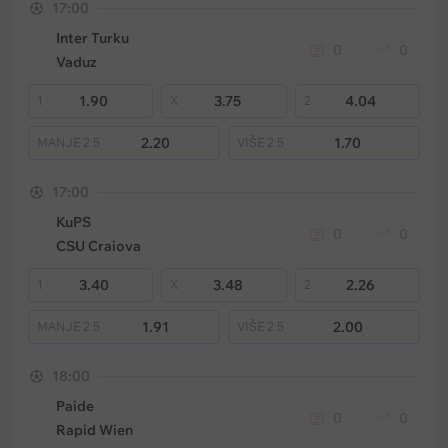
17:00
Inter Turku
0
0
Vaduz
1.90
3.75
4.04
1
X
2
2.20
1.70
MANJE
2.5
VIŠE
2.5
17:00
KuPS
0
0
CSU Craiova
3.40
3.48
2.26
1
X
2
1.91
2.00
MANJE
2.5
VIŠE
2.5
18:00
Paide
0
0
Rapid Wien