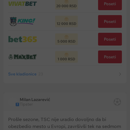
Poseti
20 000 RSD
Poseti
12 000 RSD
Poseti
5 000 RSD
Poseti
1 000 RSD
Sve kladionice
23
Milan Lazarević
Tipster
T
Prošle sezone, TSC nije uradio dovoljno da bi
obezbedio mesto u Evropi, završivši tek na sedmom