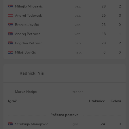
Mihajlo Milosavić
vez.
28
2
Andrej Todoroski
vez.
26
3
Branko Jovičić
vez.
23
0
Andrej Petrović
vez.
18
1
Bogdan Petrović
nap.
28
2
Miloš Jovičić
nap.
0
0
Radnicki Nis
Marko Nedjic
trener
Igrač
Utakmice
Golovi
Početna postava
Strahinja Manojlović
gol.
24
0