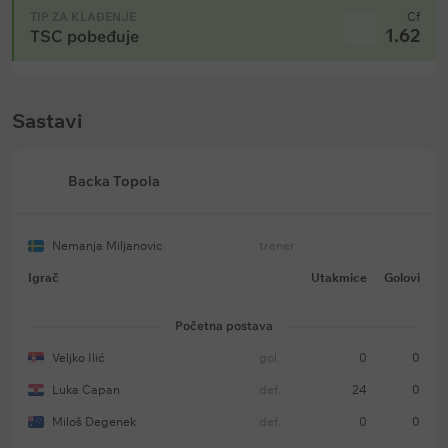
TIP ZA KLAĐENJE
Cf
1.62
TSC pobeđuje
Sastavi
Backa Topola
Nemanja Miljanovic
trener
Igrač
Utakmice
Golovi
Početna postava
Veljko Ilić
gol.
0
0
Luka Capan
def.
24
0
Miloš Degenek
def.
0
0