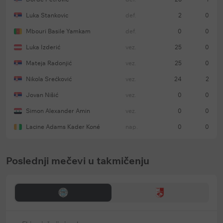
Luka Stankovic
def.
2
0
Mbouri Basile Yamkam
def.
0
0
Luka Izderić
vez.
25
0
Mateja Radonjić
vez.
25
0
Nikola Srećković
vez.
24
2
Jovan Nišić
vez.
0
0
Simon Alexander Amin
vez.
0
0
Lacine Adams Kader Koné
nap.
0
0
Poslednji mečevi u takmičenju