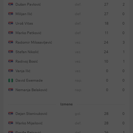
Dušan Pavlović
def.
27
2
Milijan Ilić
def.
27
0
Uroš Vitas
def.
18
0
Marko Petković
def.
11
0
Radomir Milosavljević
vez.
24
3
Stefan Nikolić
vez.
24
1
Radivoj Bosić
vez.
10
1
Vanja Ilić
vez.
0
0
David Ewemade
nap.
0
0
Nemanja Belaković
nap.
0
0
Izmene
Dejan Stanivuković
gol.
28
0
Marko Mijailović
def.
28
0
Đorđe Petrović
def.
26
1