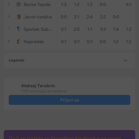
5
Backa Topola
1:3
1:2
1:2
0:0
6:1
6
Javor Ivanjica
0:0
2:1
2:4
2:2
0:0
7
Spartak Subotica
0:1
2:0
1:1
3:3
1:4
1:2
8
Napredak
0:1
0:1
0:1
0:0
1:2
1:2
Legenda
Aleksej Tarabrin
TOP-stručnjak za klađenje
Prijavi se
Da li se slažete sa favoritom kladionica na ovom