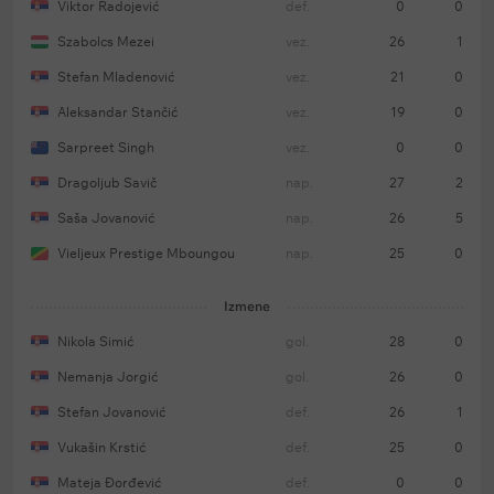
Viktor Radojević
def.
0
0
Szabolcs Mezei
vez.
26
1
Stefan Mladenović
vez.
21
0
Aleksandar Stančić
vez.
19
0
Sarpreet Singh
vez.
0
0
Dragoljub Savič
nap.
27
2
Saša Jovanović
nap.
26
5
Vieljeux Prestige Mboungou
nap.
25
0
Izmene
Nikola Simić
gol.
28
0
Nemanja Jorgić
gol.
26
0
Stefan Jovanović
def.
26
1
Vukašin Krstić
def.
25
0
Mateja Đorđević
def.
0
0