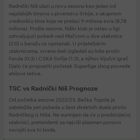
Radnički Niš ulazi u novu sezonu kao jedan od
najslabijih timova u prvenstvu Srbije, s ukupnom
vrednošću tima koja ne prelazi 9 miliona evra (8,78
miliona). Prošle sezone, Niški klub je ostao u ligi
zahvaljujući pobedi nad Mačvom u dve utakmice
(2:0) u baražu za opstanak. U prijateljskim
utakmicama, crveno-beli izgledali su loše protiv
Farula (0:3) i CSKA Sofije (1:3), a njihov ključni igrač
Djalo će propustiti početak Superlige zbog povrede
ahilove tetive.
TSC vs Radnički Niš Prognoze
Od početka sezone 2022/23, Bačka Topola je
zabeležila pet pobeda u šest direktnih duela protiv
Radničkog iz Niša. Ne sumnjam da će u predstojećoj
utakmici, pretendenti za najviši plasman ponovo
osvojiti sva tri boda.