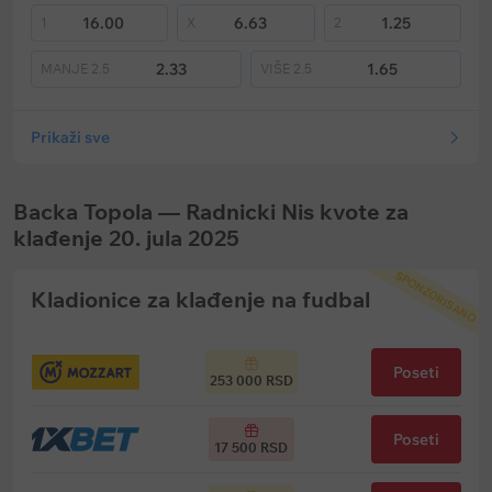
16.00
6.63
1.25
1
X
2
2.33
1.65
MANJE
2.5
VIŠE
2.5
Prikaži sve
Backa Topola — Radnicki Nis kvote za
klađenje 20. jula 2025
SPONZORISANO
Kladionice za klađenje na fudbal
Poseti
253 000 RSD
Poseti
17 500 RSD