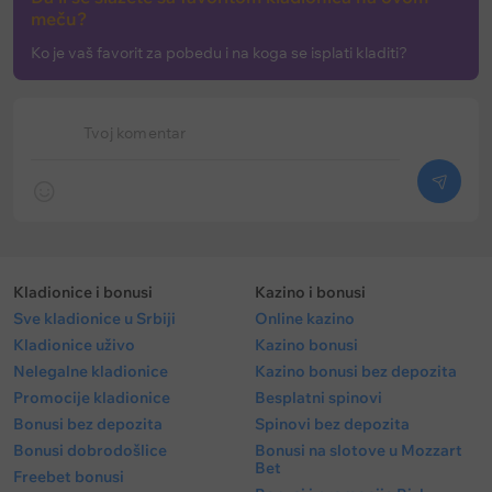
meču?
Ko je vaš favorit za pobedu i na koga se isplati kladiti?
Tvoj komentar
Kladionice i bonusi
Kazino i bonusi
Sve kladionice u Srbiji
Online kazino
Kladionice uživo
Kazino bonusi
Nelegalne kladionice
Kazino bonusi bez depozita
Promocije kladionice
Besplatni spinovi
Bonusi bez depozita
Spinovi bez depozita
Bonusi dobrodošlice
Bonusi na slotove u Mozzart
Bet
Freebet bonusi