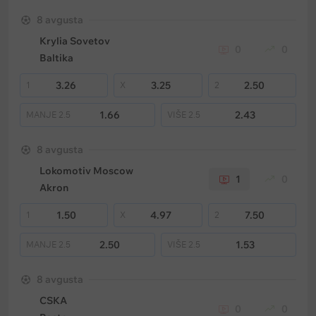
8 avgusta
Krylia Sovetov
0
0
Baltika
3.26
3.25
2.50
1
X
2
1.66
2.43
MANJE
2.5
VIŠE
2.5
8 avgusta
Lokomotiv Moscow
1
0
Akron
1.50
4.97
7.50
1
X
2
2.50
1.53
MANJE
2.5
VIŠE
2.5
8 avgusta
CSKA
0
0