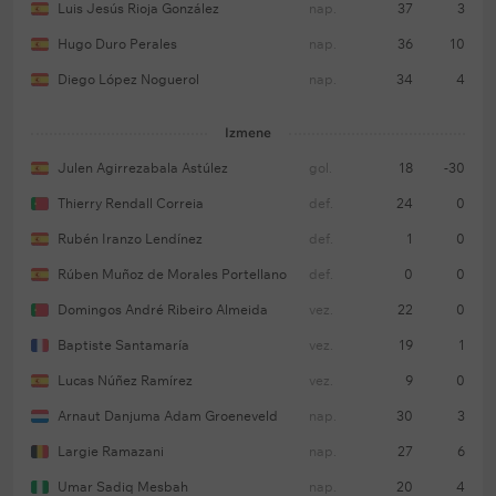
Luis Jesús Rioja González
nap.
37
3
Kunde, Erik Garsija, Žerar Martin, Žoao Kanselo —
Hugo Duro Perales
nap.
36
10
Mark Bernal, Gavi — Markus Rašford, Pedri, Rafinja
— Robert Levandovski.
Diego López Noguerol
nap.
34
4
Izmene
Odsutni:
Andreas Kristensen, Fermin Lopes, Lamin
Julen Agirrezabala Astúlez
gol.
18
-30
Jamal (svi povređeni), Frenki de Jong (pod znakom
Thierry Rendall Correia
def.
24
0
pitanja).
Rubén Iranzo Lendínez
def.
1
0
Rúben Muñoz de Morales Portellano
def.
0
0
Domingos André Ribeiro Almeida
vez.
22
0
Baptiste Santamaría
vez.
19
1
Lucas Núñez Ramírez
vez.
9
0
Arnaut Danjuma Adam Groeneveld
nap.
30
3
Largie Ramazani
nap.
27
6
Umar Sadiq Mesbah
nap.
20
4