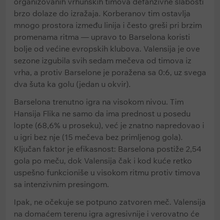
organizovanih vrhunskih timova defanzivne slabosti
brzo dolaze do izražaja. Korberanov tim ostavlja
mnogo prostora između linija i često greši pri brzim
promenama ritma — upravo to Barselona koristi
bolje od većine evropskih klubova. Valensija je ove
sezone izgubila svih sedam mečeva od timova iz
vrha, a protiv Barselone je poražena sa 0:6, uz svega
dva šuta ka golu (jedan u okvir).
Barselona trenutno igra na visokom nivou. Tim
Hansija Flika ne samo da ima prednost u posedu
lopte (68,6% u proseku), već je znatno napredovao i
u igri bez nje (15 mečeva bez primljenog gola).
Ključan faktor je efikasnost: Barselona postiže 2,54
gola po meču, dok Valensija čak i kod kuće retko
uspešno funkcioniše u visokom ritmu protiv timova
sa intenzivnim presingom.
Ipak, ne očekuje se potpuno zatvoren meč. Valensija
na domaćem terenu igra agresivnije i verovatno će