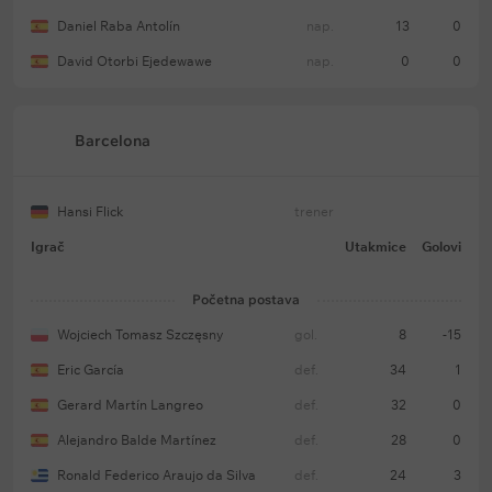
Daniel Raba Antolín
nap.
13
0
David Otorbi Ejedewawe
nap.
0
0
Barcelona
Hansi Flick
trener
Igrač
Utakmice
Golovi
Početna postava
Wojciech Tomasz Szczęsny
gol.
8
-15
Eric García
def.
34
1
Gerard Martín Langreo
def.
32
0
Alejandro Balde Martínez
def.
28
0
Ronald Federico Araujo da Silva
def.
24
3