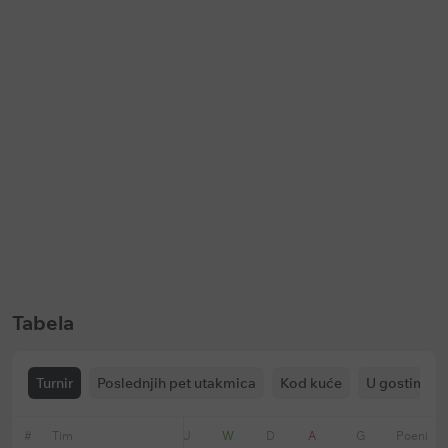
Keš bonus
Keš bonus
Bet365: Prevremena isplata na
Soccerbet: Bonus za golove u p
fudbal
poluvremenu
Ističe:
u
146 dani
Ističe:
bez vremenskog ograničenja
Tabela
Turnir
Poslednjih pet utakmica
Kod kuće
U gostima
#
Tim
Forma
U
W
D
A
G
Poeni