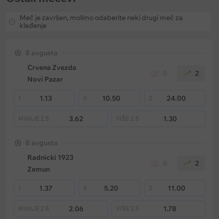
Meč je završen, molimo odaberite neki drugi meč za
klađenje
8 avgusta
Crvena Zvezda
0
2
Novi Pazar
1.13
10.50
24.00
1
X
2
3.62
1.30
MANJE
2.5
VIŠE
2.5
8 avgusta
Radnicki 1923
0
2
Zemun
1.37
5.20
11.00
1
X
2
2.06
1.78
MANJE
2.5
VIŠE
2.5