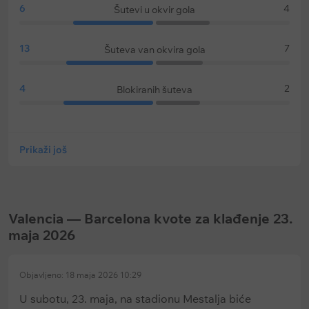
6
4
Šutevi u okvir gola
13
7
Šuteva van okvira gola
4
2
Blokiranih šuteva
Prikaži još
Valencia — Barcelona kvote za klađenje 23.
maja 2026
Objavljeno: 18 maja 2026 10:29
U subotu, 23. maja, na stadionu Mestalja biće