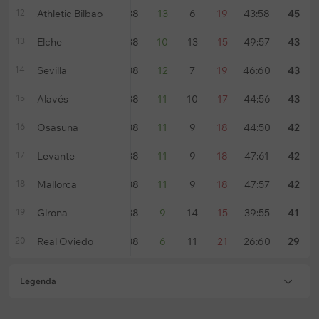
12
Athletic Bilbao
38
13
6
19
43:58
45
13
Elche
38
10
13
15
49:57
43
14
Sevilla
38
12
7
19
46:60
43
15
Alavés
38
11
10
17
44:56
43
16
Osasuna
38
11
9
18
44:50
42
17
Levante
38
11
9
18
47:61
42
18
Mallorca
38
11
9
18
47:57
42
19
Girona
38
9
14
15
39:55
41
20
Real Oviedo
38
6
11
21
26:60
29
Legenda