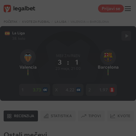
Prijavi se
POČETAK
KVOTE ZA FUDBAL
LA LIGA
VALENCIA — BARCELONA
La Liga
38. kolo
MEč ZAVRšEN
3
:
1
Valencia
Barcelona
23 maja, 21:00
1
3.73
X
4.22
2
1.97
RECENZIJA
STATISTIKA
TIPOVI
KVOTE
Ostali mečevi