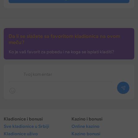
Da li se slažete sa favoritom kladionica na ovom
meču?
Ko je vaš favorit za pobedu i na koga se isplati kladiti?
Tvoj komentar
Kladionice i bonusi
Kazino i bonusi
Sve kladionice u Srbiji
Online kazino
Kladionice uživo
Kazino bonusi