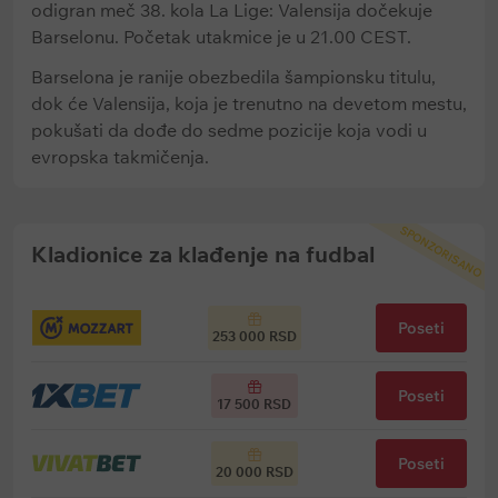
odigran meč 38. kola La Lige: Valensija dočekuje
Barselonu. Početak utakmice je u 21.00 CEST.
Barselona je ranije obezbedila šampionsku titulu,
dok će Valensija, koja je trenutno na devetom mestu,
pokušati da dođe do sedme pozicije koja vodi u
evropska takmičenja.
SPONZORISANO
Kladionice za klađenje na fudbal
Poseti
253 000 RSD
Poseti
17 500 RSD
Poseti
20 000 RSD