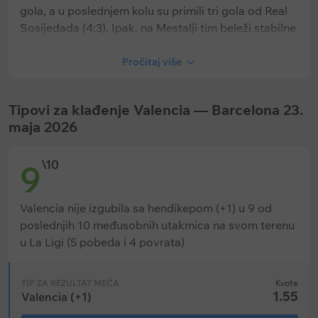
gola, a u poslednjem kolu su primili tri gola od Real
Sosijedada (4:3). Ipak, na Mestalji tim beleži stabilne
rezultate — samo tri poraza u poslednjih 13
utakmica kod kuće.
Pročitaj više
Tipovi za klađenje Valencia — Barcelona 23.
Važni podaci o Valensiji:
maja 2026
U četiri od poslednjih šest mečeva Valensije
\10
9
prošla je opklada na „oba tima daju gol – GG“.
Valensija je tokom sezone zaradila samo 69 žutih
Valencia nije izgubila sa hendikepom (+1) u 9 od
kartona (manje imaju samo Real i Barselona).
poslednjih 10 međusobnih utakmica na svom terenu
u La Ligi (5 pobeda i 4 povrata)
Valensija je u 7 od prethodnih 11 mečeva protiv
Barselone primila više od dva gola.
TIP ZA REZULTAT MEČA
Kvote
1.55
Valencia (+1)
Očekivani sastav (4-2-3-1):
Stole Dimitrievski —