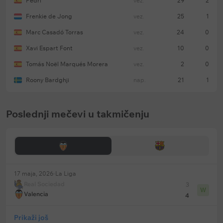
Pedri
vez.
29
2
Frenkie de Jong
vez.
25
1
Marc Casadó Torras
vez.
24
0
Xavi Espart Font
vez.
10
0
Tomás Noël Marqués Morera
vez.
2
0
Roony Bardghji
nap.
21
1
Poslednji mečevi u takmičenju
17 maja, 2026
La Liga
Real Sociedad
3
W
Valencia
4
Prikaži još