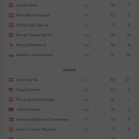
Daniel Olmo
vez.
33
7
Marc Bernal Casas
vez.
22
2
Pablo Páez Gavira
vez.
11
0
Ferran Torres García
nap.
33
16
Marcus Rashford
nap.
32
8
Robert Lewandowski
nap.
31
14
Izmene
Joan García
gol.
30
-21
Diego Kochen
gol.
23
0
Pau Cubarsí Paredes
def.
31
1
João Cancelo
def.
16
2
Andreas Bødtker Christensen
def.
16
0
Álvaro Cortés Moyano
def.
5
0