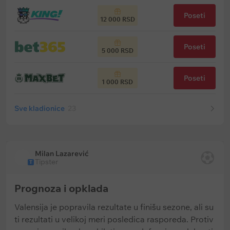
Poseti
12 000 RSD
Poseti
5 000 RSD
Poseti
1 000 RSD
Sve kladionice
23
Milan Lazarević
Tipster
T
Prognoza i opklada
Valensija je popravila rezultate u finišu sezone, ali su
ti rezultati u velikoj meri posledica rasporeda. Protiv