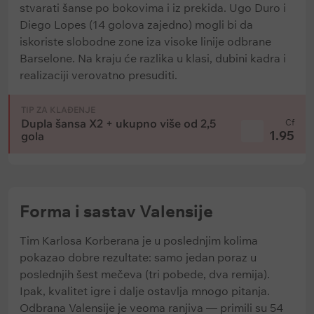
stvarati šanse po bokovima i iz prekida. Ugo Duro i
Diego Lopes (14 golova zajedno) mogli bi da
iskoriste slobodne zone iza visoke linije odbrane
Barselone. Na kraju će razlika u klasi, dubini kadra i
realizaciji verovatno presuditi.
TIP ZA KLAĐENJE
Dupla šansa X2 + ukupno više od 2,5
Cf
1.95
gola
Forma i sastav Valensije
Tim Karlosa Korberana je u poslednjim kolima
pokazao dobre rezultate: samo jedan poraz u
poslednjih šest mečeva (tri pobede, dva remija).
Ipak, kvalitet igre i dalje ostavlja mnogo pitanja.
Odbrana Valensije je veoma ranjiva — primili su 54