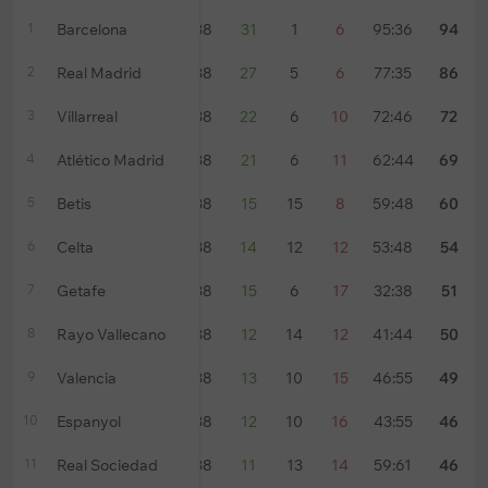
1
Barcelona
38
31
1
6
95:36
94
2
Real Madrid
38
27
5
6
77:35
86
3
Villarreal
38
22
6
10
72:46
72
4
Atlético Madrid
38
21
6
11
62:44
69
5
Betis
38
15
15
8
59:48
60
6
Celta
38
14
12
12
53:48
54
7
Getafe
38
15
6
17
32:38
51
8
Rayo Vallecano
38
12
14
12
41:44
50
9
Valencia
38
13
10
15
46:55
49
10
Espanyol
38
12
10
16
43:55
46
11
Real Sociedad
38
11
13
14
59:61
46