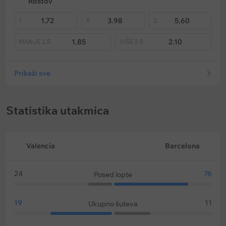
Rostov
1.72
3.98
5.60
1
X
2
1.85
2.10
MANJE
2.5
VIŠE
2.5
Prikaži sve
Statistika utakmica
Valencia
Barcelona
24
76
Posed lopte
19
11
Ukupno šuteva