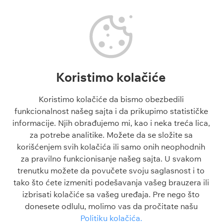
Besplatni tipovi
Fudbal kvote
Tipovi fudbal
Fudbalske utakmice danas
Tipovi košarka
Superliga Srbije
Tenis tipovi
Liga Šampiona
Evroliga tipovi
Liga Evrope
NBA tipovi
Liga Konferencija
Koristimo kolačiće
Liga Šampiona tipovi
Engleska Premijer Liga
Liga Evrope tipovi
La Liga
Koristimo kolačiće da bismo obezbedili
Tiket dana
funkcionalnost našeg sajta i da prikupimo statističke
Besplatni tipovi 1x2
informacije. Njih obrađujemo mi, kao i neka treća lica,
za potrebe analitike. Možete da se složite sa
Članci
O sajtu
korišćenjem svih kolačića ili samo onih neophodnih
Blogovi
O nama
za pravilno funkcionisanje našeg sajta. U svakom
Škola klađenja
Kontakt
trenutku možete da povučete svoju saglasnost i to
Kazino škola
Odgovorno igranje
tako što ćete izmeniti podešavanja vašeg brauzera ili
Sve o sportu
Politika privatnosti
izbrisati kolačiće sa vašeg uređaja. Pre nego što
FAQ
Uslovi korišćenja
donesete odlulu, molimo vas da pročitate našu
Politika kolačića
Politiku kolačića.