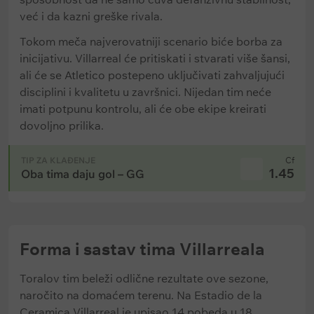
već i da kazni greške rivala.
Tokom meča najverovatniji scenario biće borba za
inicijativu. Villarreal će pritiskati i stvarati više šansi,
ali će se Atletico postepeno uključivati zahvaljujući
disciplini i kvalitetu u završnici. Nijedan tim neće
imati potpunu kontrolu, ali će obe ekipe kreirati
dovoljno prilika.
TIP ZA KLAĐENJE
Cf
1.45
Oba tima daju gol – GG
Forma i sastav tima Villarreala
Toralov tim beleži odlične rezultate ove sezone,
naročito na domaćem terenu. Na Estadio de la
Ceramica Villarreal je upisao 14 pobeda u 18