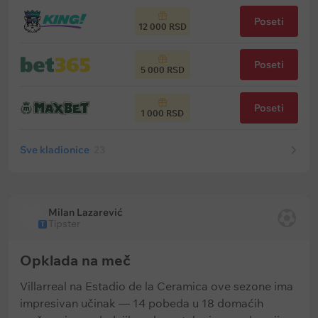
Poseti
12 000 RSD
Poseti
5 000 RSD
Poseti
1 000 RSD
Sve kladionice
23
Milan Lazarević
Tipster
T
Opklada na meč
Villarreal na Estadio de la Ceramica ove sezone ima
impresivan učinak — 14 pobeda u 18 domaćih