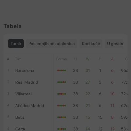
Ističe:
u
144 dani
Ističe:
bez vremenskog ograničenja
Tabela
Turnir
Poslednjih pet utakmica
Kod kuće
U gostima
#
Tim
Forma
U
W
D
A
G
1
Barcelona
38
31
1
6
95:3
2
Real Madrid
38
27
5
6
77:3
3
Villarreal
38
22
6
10
72:4
4
Atlético Madrid
38
21
6
11
62:4
5
Betis
38
15
15
8
59:4
6
Celta
38
14
12
12
53:4