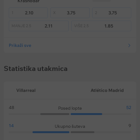
Krasnodar
2.10
3.75
3.75
1
X
2
2.11
1.85
MANJE
2.5
VIŠE
2.5
Prikaži sve
Statistika utakmica
Villarreal
Atlético Madrid
48
52
Posed lopte
14
9
Ukupno šuteva