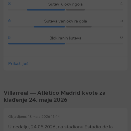
8
4
Šutevi u okvir gola
6
5
Šuteva van okvira gola
5
0
Blokiranih šuteva
Prikaži još
Villarreal — Atlético Madrid kvote za
klađenje 24. maja 2026
Objavljeno: 18 maja 2026 11:44
U nedelju, 24.05.2026, na stadionu Estadio de la