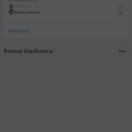
28 februara, 2021
Villarreal
0
Atlético Madrid
2
Prikaži još
Bonusi kladionica
Sve
Keš bonus
Keš bonus
Bet365: Prevremena isplata na
Soccerbet: Bonus za golove u p
fudbal
poluvremenu