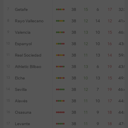
7
Getafe
38
15
6
17
32:3
8
Rayo Vallecano
38
12
14
12
41:4
9
Valencia
38
13
10
15
46:5
10
Espanyol
38
12
10
16
43:5
11
Real Sociedad
38
11
13
14
59:6
12
Athletic Bilbao
38
13
6
19
43:5
13
Elche
38
10
13
15
49:5
14
Sevilla
38
12
7
19
46:6
15
Alavés
38
11
10
17
44:5
16
Osasuna
38
11
9
18
44:5
17
Levante
38
11
9
18
47:6