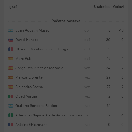
jedino je Barcelona bolja (6,9).
Igrač
Utakmice
Golovi
U pet od poslednjih šest duela sa Villarrealom
prolazila je opklada da oba tima daju gol.
Početna postava
Juan Agustín Musso
gol.
8
-13
Dávid Hancko
def.
30
0
Očekivani sastav (4-3-3):
Jan Oblak — Markos
Ljorente, Mark Pubil, David Hanko, Mateo Rudžeri —
Clément Nicolas Laurent Lenglet
def.
19
0
Obed Vargas, Koke, Aleks Baena — Đovani
Marc Pubill
def.
19
1
Simeone, Antoan Grizman, Ademola Lukman.
Jorge Resurrección Merodio
vez.
34
2
Marcos Llorente
vez.
29
0
Odsutni:
Rodrigo Mendoza, Nikolas Gonsales, Hoze
Alejandro Baena
vez.
27
2
Marija Himenes, Pablo Barios, Džoni Kardoso,
Obed Vargas
vez.
12
0
Julijan Alvares, Nahuel Molina (povrede), Robin Le
Normand (suspenzija).
Giuliano Simeone Baldini
nap.
31
4
Ademola Olajade Alade Aylola Lookman
nap.
12
4
Antoine Griezmann
nap.
0
0