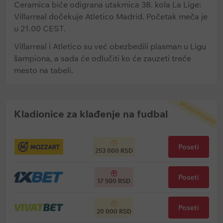
Ceramica biće odigrana utakmica 38. kola La Lige:
Villarreal dočekuje Atletico Madrid. Početak meča je
u 21.00 CEST.
Villarreal i Atletico su već obezbedili plasman u Ligu
šampiona, a sada će odlučiti ko će zauzeti treće
mesto na tabeli.
SPONZORISANO
Kladionice za klađenje na fudbal
Poseti
253 000 RSD
Poseti
17 500 RSD
Poseti
20 000 RSD