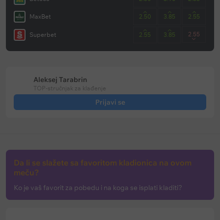
MaxBet
2.50
3.85
2.55
2.55
Superbet
2.55
3.85
Aleksej Tarabrin
TOP-stručnjak za klađenje
Prijavi se
Da li se slažete sa favoritom kladionica na ovom
meču?
Ko je vaš favorit za pobedu i na koga se isplati kladiti?