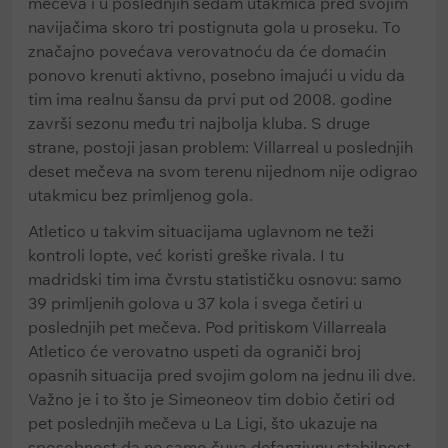
mečeva i u poslednjih sedam utakmica pred svojim
navijačima skoro tri postignuta gola u proseku. To
značajno povećava verovatnoću da će domaćin
ponovo krenuti aktivno, posebno imajući u vidu da
tim ima realnu šansu da prvi put od 2008. godine
završi sezonu među tri najbolja kluba. S druge
strane, postoji jasan problem: Villarreal u poslednjih
deset mečeva na svom terenu nijednom nije odigrao
utakmicu bez primljenog gola.
Atletico u takvim situacijama uglavnom ne teži
kontroli lopte, već koristi greške rivala. I tu
madridski tim ima čvrstu statističku osnovu: samo
39 primljenih golova u 37 kola i svega četiri u
poslednjih pet mečeva. Pod pritiskom Villarreala
Atletico će verovatno uspeti da ograniči broj
opasnih situacija pred svojim golom na jednu ili dve.
Važno je i to što je Simeoneov tim dobio četiri od
pet poslednjih mečeva u La Ligi, što ukazuje na
sposobnost da ne samo čuva defanzivnu stabilnost,