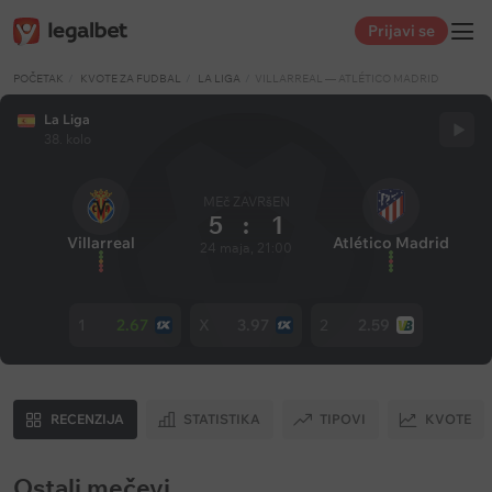
Prijavi se
POČETAK
KVOTE ZA FUDBAL
LA LIGA
VILLARREAL — ATLÉTICO MADRID
La Liga
38. kolo
MEč ZAVRšEN
5
:
1
Villarreal
Atlético Madrid
24 maja, 21:00
1
2.67
X
3.97
2
2.59
RECENZIJA
STATISTIKA
TIPOVI
KVOTE
Ostali mečevi