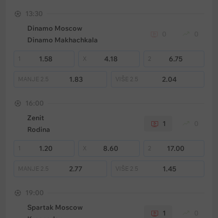
13:30
Dinamo Moscow
0
0
Dinamo Makhachkala
1.58
4.18
6.75
1
X
2
1.83
2.04
MANJE
2.5
VIŠE
2.5
16:00
Zenit
1
0
Rodina
1.20
8.60
17.00
1
X
2
2.77
1.45
MANJE
2.5
VIŠE
2.5
19:00
Spartak Moscow
1
0