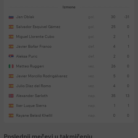
Izmene
Jan Oblak
gol.
30
-31
Salvador Esquivel Gámez
gol.
25
0
Miguel Llorente Cubo
gol.
2
1
Javier Boñar Franco
def.
4
1
Aleksa Puric
def.
2
0
Matteo Ruggeri
vez.
26
0
Javier Morcillo Rodrigálvarez
vez.
5
0
Julio Díaz del Romo
vez.
4
0
Alexander Sørloth
nap.
35
13
Iker Luque Sierra
nap.
1
1
Rayane Belaid Khellil
nap.
0
0
Poslednji mečevi u takmičenju