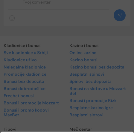
Tvoj komentar
Kladionice i bonusi
Kazino i bonusi
Sve kladionice u Srbiji
Online kazino
Kladionice uživo
Kazino bonusi
Nelegalne kladionice
Kazino bonusi bez depozita
Promocije kladionice
Besplatni spinovi
Bonusi bez depozita
Spinovi bez depozita
Bonusi dobrodošlice
Bonusi na slotove u Mozzart
Bet
Freebet bonusi
Bonusi i promocije Rizk
Bonusi i promocije Mozzart
Besplatne kazino igre
Bonusi i promo kodovi
MaxBet
Besplatni slotovi
Tipovi
Meč centar