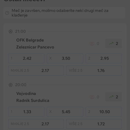
Meč je završen, molimo odaberite neki drugi meč za
klađenje
21:00
OFK Belgrade
0
2
Zeleznicar Pancevo
2.42
3.50
2.95
1
X
2
2.17
1.76
MANJE
2.5
VIŠE
2.5
20:00
Vojvodina
0
2
Radnik Surdulica
1.33
5.45
10.50
1
X
2
2.17
1.72
MANJE
2.5
VIŠE
2.5