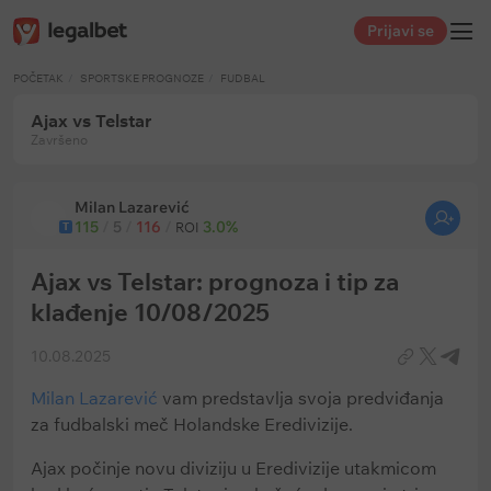
Prijavi se
POČETAK
SPORTSKE PROGNOZE
FUDBAL
Ajax vs Telstar
Završeno
Milan Lazarević
115
/
5
/
116
/
3.0%
T
ROI
Ajax vs Telstar: prognoza i tip za
klađenje 10/08/2025
10.08.2025
Milan Lazarević
vam predstavlja svoja predviđanja
za fudbalski meč Holandske Eredivizije.
Ajax počinje novu diviziju u Eredivizije utakmicom