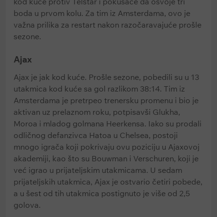
kod kuće protiv Telstar i pokušaće da osvoje tri
boda u prvom kolu. Za tim iz Amsterdama, ovo je
važna prilika za restart nakon razočaravajuće prošle
sezone.
Ajax
Ajax je jak kod kuće. Prošle sezone, pobedili su u 13
utakmica kod kuće sa gol razlikom 38:14. Tim iz
Amsterdama je pretrpeo trenersku promenu i bio je
aktivan uz prelaznom roku, potpisavši Glukha,
Moroa i mladog golmana Heerkensa. Iako su prodali
odličnog defanzivca Hatoa u Chelsea, postoji
mnogo igrača koji pokrivaju ovu poziciju u Ajaxovoj
akademiji, kao što su Bouwman i Verschuren, koji je
već igrao u prijateljskim utakmicama. U sedam
prijateljskih utakmica, Ajax je ostvario četiri pobede,
a u šest od tih utakmica postignuto je više od 2,5
golova.