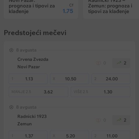
Novi Pazar:
Radnički 1923 –
prognoza i tipovi za
Zemun: prognoza i
Cf
1.75
klađenje
tipovi za klađenje
Predstojeći mečevi
8 avgusta
Crvena Zvezda
0
2
Novi Pazar
1.13
10.50
24.00
1
X
2
3.62
1.30
MANJE
2.5
VIŠE
2.5
8 avgusta
Radnicki 1923
0
2
Zemun
1.37
5.20
11.00
1
X
2