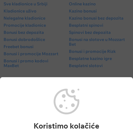
Sve kladionice u Srbiji
Online kazino
Kladionice uživo
Kazino bonusi
Nelegalne kladionice
Kazino bonusi bez depozita
Promocije kladionice
Besplatni spinovi
Bonusi bez depozita
Spinovi bez depozita
Bonusi dobrodošlice
Bonusi na slotove u Mozzart
Bet
Freebet bonusi
Bonusi i promocije Rizk
Bonusi i promocije Mozzart
Besplatne kazino igre
Bonusi i promo kodovi
MaxBet
Besplatni slotovi
Tipovi
Meč centar
Besplatni tipovi
Fudbal kvote
Tipovi fudbal
Fudbalske utakmice danas
Tipovi košarka
Superliga Srbije
Tenis tipovi
Liga Šampiona
Evroliga tipovi
Liga Evrope
NBA tipovi
Liga Konferencija
Koristimo kolačiće
Liga Šampiona tipovi
Engleska Premijer Liga