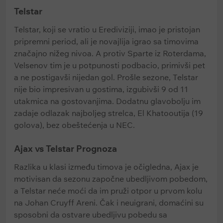
Telstar
Telstar, koji se vratio u Erediviziji, imao je pristojan
pripremni period, ali je novajlija igrao sa timovima
značajno nižeg nivoa. A protiv Sparte iz Roterdama,
Velsenov tim je u potpunosti podbacio, primivši pet
a ne postigavši nijedan gol. Prošle sezone, Telstar
nije bio impresivan u gostima, izgubivši 9 od 11
utakmica na gostovanjima. Dodatnu glavobolju im
zadaje odlazak najboljeg strelca, El Khatooutija (19
golova), bez obeštećenja u NEC.
Ajax vs Telstar Prognoza
Razlika u klasi između timova je očigledna, Ajax je
motivisan da sezonu započne ubedljivom pobedom,
a Telstar neće moći da im pruži otpor u prvom kolu
na Johan Cruyff Areni. Čak i neuigrani, domaćini su
sposobni da ostvare ubedljivu pobedu sa