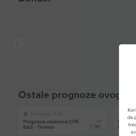
1 000 000 RSD u 
50000
spinovima
Soccerbet: Nedelja provajdera –
Soccerbet: O
Mystery drops
300 000 RS
Uzmi bonus
Ističe:
bez vremenskog ograničenja
Ističe:
u
1 dan
Ostale prognoze ovog au
Kor
6 avgusta, 18:30
6 avg
da 
Prognoza utakmice CFR
Prognoz
Cf
tre
1.95
Kluž - Tromso
Red Imp
sv