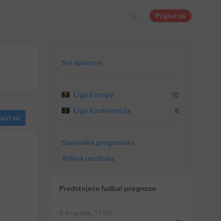
Prijavi se
Svi sportovi
Liga Evrope
10
Liga Konferencije
8
javi se
Statistika prognozera
Arhiva rezultata
Predstojeće fudbal prognoze
6 avgusta, 17:00