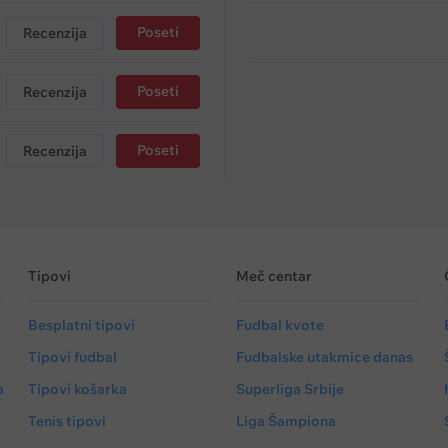
Poseti
Recenzija
Poseti
Recenzija
Poseti
Recenzija
Tipovi
Meč centar
Besplatni tipovi
Fudbal kvote
Tipovi fudbal
Fudbalske utakmice danas
a
Tipovi košarka
Superliga Srbije
Tenis tipovi
Liga Šampiona