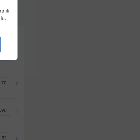
a ili
lu,
iše
.68
1.70
.95
1.52