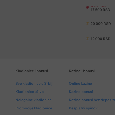
EKSKLUZIVA
17 500 RSD
20 000 RSD
12 000 RSD
Kladionice i bonusi
Kazino i bonusi
Sve kladionice u Srbiji
Online kazino
Kladionice uživo
Kazino bonusi
Nelegalne kladionice
Kazino bonusi bez depozit
Promocije kladionice
Besplatni spinovi