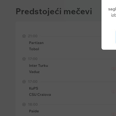
Predstojeći mečevi
sagl
iz
21:00
Partizan
Tobol
17:00
Inter Turku
Vaduz
17:00
KuPS
CSU Craiova
18:00
Paide