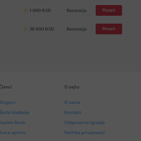
Poseti
1 000 RSD
Recenzija
Poseti
30 000 RSD
Recenzija
Članci
O sajtu
Blogovi
O nama
Škola klađenja
Kontakt
Kazino škola
Odgovorno igranje
Sve o sportu
Politika privatnosti