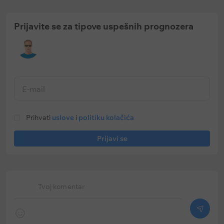
Prijavite se za tipove uspešnih prognozera
E-mail
Prihvati
uslove
i
politiku kolačića
Prijavi se
Tvoj komentar