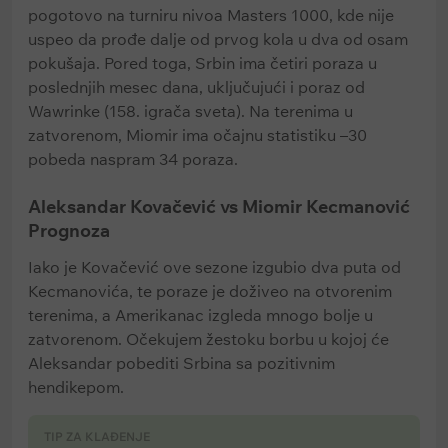
pogotovo na turniru nivoa Masters 1000, kde nije
uspeo da prođe dalje od prvog kola u dva od osam
pokušaja. Pored toga, Srbin ima četiri poraza u
poslednjih mesec dana, uključujući i poraz od
Wawrinke (158. igrača sveta). Na terenima u
zatvorenom, Miomir ima očajnu statistiku –30
pobeda naspram 34 poraza.
Aleksandar Kovačević vs Miomir Kecmanović
Prognoza
Iako je Kovačević ove sezone izgubio dva puta od
Kecmanovića, te poraze je doživeo na otvorenim
terenima, a Amerikanac izgleda mnogo bolje u
zatvorenom. Očekujem žestoku borbu u kojoj će
Aleksandar pobediti Srbina sa pozitivnim
hendikepom.
TIP ZA KLAĐENJE