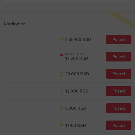
SPONZORISANO
Kladionice
253 000 RSD
Poseti
EKSKLUZIVA
Poseti
17 500 RSD
20 000 RSD
Poseti
12 000 RSD
Poseti
5 000 RSD
Poseti
1 000 RSD
Poseti