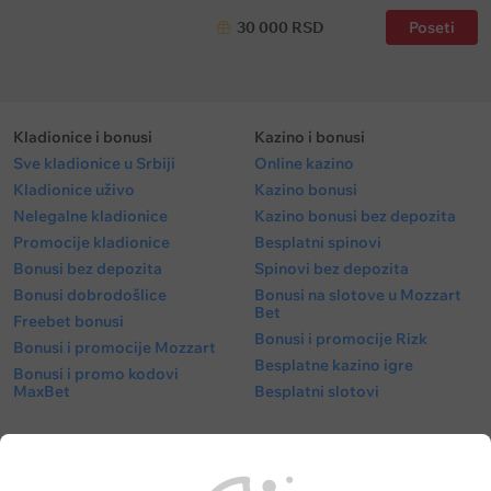
30 000 RSD
Poseti
Kladionice i bonusi
Kazino i bonusi
Sve kladionice u Srbiji
Online kazino
Kladionice uživo
Kazino bonusi
Nelegalne kladionice
Kazino bonusi bez depozita
Promocije kladionice
Besplatni spinovi
Bonusi bez depozita
Spinovi bez depozita
Bonusi dobrodošlice
Bonusi na slotove u Mozzart
Bet
Freebet bonusi
Bonusi i promocije Rizk
Bonusi i promocije Mozzart
Besplatne kazino igre
Bonusi i promo kodovi
MaxBet
Besplatni slotovi
Tipovi
Meč centar
Besplatni tipovi
Fudbal kvote