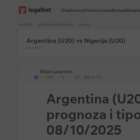
Kladionice
Online kazina
Bonusi
Bespla
POČETAK
SPORTSKE PROGNOZE
FUDBAL
Argentina (U20) vs Nigerija (U20)
Završeno
Milan Lazarević
124
/
5
/
121
/
4.9%
T
ROI
Argentina (U20)
prognoza i tipo
08/10/2025