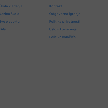
Škola klađenja
Kontakt
Kazino škola
Odgovorno igranje
Sve o sportu
Politika privatnosti
FAQ
Uslovi korišćenja
Politika kolačića