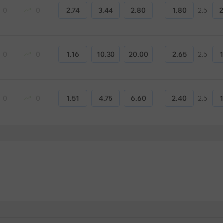
0
0
2.74
3.44
2.80
1.80
2.5
2
0
0
1.16
10.30
20.00
2.65
2.5
1
0
0
1.51
4.75
6.60
2.40
2.5
1