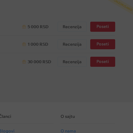
SPONZORISANO
Poseti
5 000 RSD
Recenzija
Poseti
1 000 RSD
Recenzija
Poseti
30 000 RSD
Recenzija
Članci
O sajtu
Blogovi
O nama