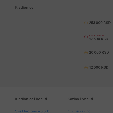
Kladionice
253 000 RSD
EKSKLUZIVA
17 500 RSD
20 000 RSD
12 000 RSD
Kladionice i bonusi
Kazino i bonusi
Sve kladionice u Srbiji
Online kazino