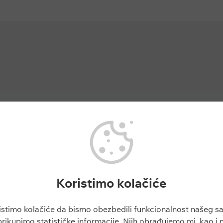
 RSD
30 besplatnih 
spinova
bori Svoj Rekord Aviator
Rizk: 30 Besplatnih spinova za Rizk
D
rođendan
Uzmi bonus
Uzmi bonus
Ističe:
u
1 dan
Koristimo kolačiće
tora
Više
istimo kolačiće da bismo obezbedili funkcionalnost našeg saj
prikupimo statističke informacije. Njih obrađujemo mi, kao i 