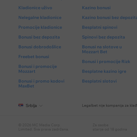
Kladionice uživo
Kazino bonusi
Nelegalne kladionice
Kazino bonusi bez depozit
Promocije kladionice
Besplatni spinovi
Bonusi bez depozita
Spinovi bez depozita
Bonusi dobrodošlice
Bonusi na slotove u
Mozzart Bet
Freebet bonusi
Bonusi i promocije Rizk
Bonusi i promocije
Mozzart
Besplatne kazino igre
Bonusi i promo kodovi
Besplatni slotovi
MaxBet
Srbija
Legalbet nije kompanija za klađe
© 2026 MC Media Corp.
Za osobe
Limited. Sva prava zadržana.
starije od 18 godina