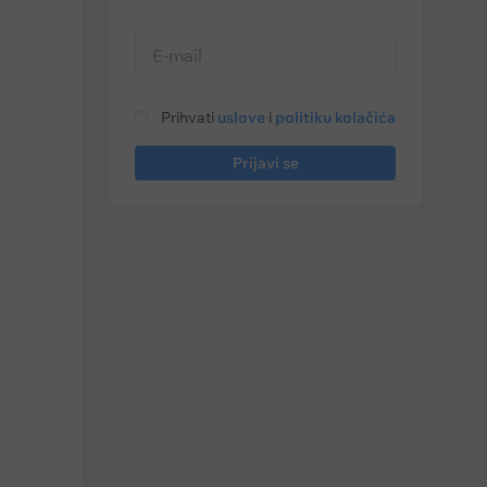
E-mail
Prihvati
uslove
i
politiku kolačića
Prijavi se