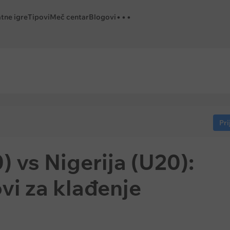
…
tne igre
Tipovi
Meč centar
Blogovi
Pri
 vs Nigerija (U20):
vi za klađenje