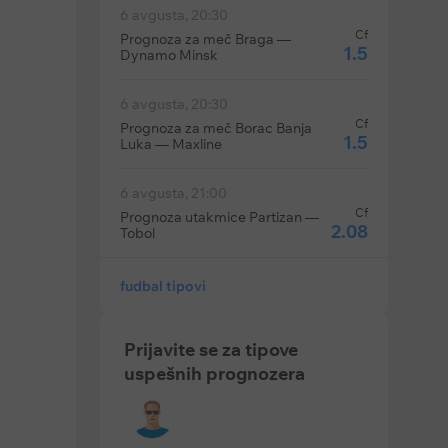
6 avgusta, 20:30
Cf
Prognoza za meč Braga —
1.5
Dynamo Minsk
6 avgusta, 20:30
Cf
Prognoza za meč Borac Banja
1.5
Luka — Maxline
6 avgusta, 21:00
Cf
Prognoza utakmice Partizan —
2.08
Tobol
fudbal tipovi
Prijavite se za tipove
uspešnih prognozera