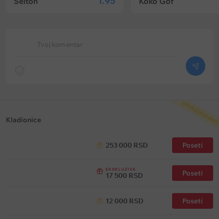
1.95
Šelton
Koko Gof
Tvoj komentar
SPONZORISANO
Kladionice
253 000 RSD
Poseti
EKSKLUZIVA
Poseti
17 500 RSD
12 000 RSD
Poseti