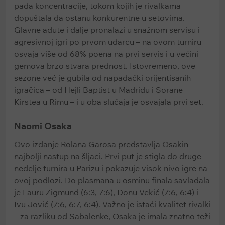
pada koncentracije, tokom kojih je rivalkama
dopuštala da ostanu konkurentne u setovima.
Glavne adute i dalje pronalazi u snažnom servisu i
agresivnoj igri po prvom udarcu – na ovom turniru
osvaja više od 68% poena na prvi servis i u većini
gemova brzo stvara prednost. Istovremeno, ove
sezone već je gubila od napadački orijentisanih
igračica – od Hejli Baptist u Madridu i Sorane
Kirstea u Rimu – i u oba slučaja je osvajala prvi set.
Naomi Osaka
Ovo izdanje Rolana Garosa predstavlja Osakin
najbolji nastup na šljaci. Prvi put je stigla do druge
nedelje turnira u Parizu i pokazuje visok nivo igre na
ovoj podlozi. Do plasmana u osminu finala savladala
je Lauru Zigmund (6:3, 7:6), Donu Vekić (7:6, 6:4) i
Ivu Jović (7:6, 6:7, 6:4). Važno je istaći kvalitet rivalki
– za razliku od Sabalenke, Osaka je imala znatno teži