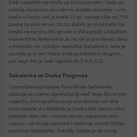
žreb i uspešno se nosila sa tim izazovom. I dalje se
oslanja na moćan prvi servis i kratke razmene – u tri
meča u Parizu već je imala 21 as i osvaja više od 71%
poena na prvi servis. Uz to, dobila je tri od četiri taj-
brejka na turniru, što govori o efikasnosti u ključnim
momentima. Relevantno je i to da je pre mesec dana
u Madridu već ozbiljno namučila Sabalenku: tada je
osvojila prvi set i imala brejk prednosti u drugom,
pre nego što je ipak izgubila (6:7, 6:3, 6:2).
Sabalenka vs Osaka Prognoza
I pored jasnog statusa favoritkinje Sabalenke,
očekuje se znatno izjednačeniji meč nego što kvote
sugerišu. Dve igračice su se ove sezone već dva
puta sastale, a u Madridu je Osaka bila veoma blizu
pobede. Njen stil – moćan servis i agresivan prvi
udarac – skraćuje razmene i može da umanji fizičku
prednost Sabalenke. Takođe, Osaka je do ovog