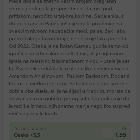
meča došla sa znatno većim brojem odigranih
setova i pokazala je sposobnost da igra pod
pritiskom, naročito u taj-brejkovima. Sabalenka, s
druge strane, u Parizu još nije imala protivnicu sa
ovakvim nivoom napadačke moći, pa se, čak i ako
potvrdi ulogu favoritkinje, ne očekuje laka pobeda.
Od 2022. Osaka je na Rolan Garosu gubila samo od
igračica sa vrhunskim rezultatima, ali je uglavnom
igrala na relativno izjednačenom nivou – uzela je set
Igi Švjontek i održavala male razlike u mečevima sa
Amandom Anisimovom i Paulom Badosom. Dodatni
faktor je međusobni skor: Sabalenka je ove sezone
dobila oba duela, ali je na šljaci u Madridu morala da
se vraća nakon gubitka prvog seta, što pokazuje da
je razlika između njih znatno manja nego što su pred
meč sugerisale kvote.
TIP ZA KLAĐENJE
Cf
1.55
Osaka +5,5