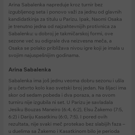
Arina Sabalenka napreduje kroz turnir bez
izgubljenog seta i ponovo važi za jednu od glavnih
kandidatkinja za titulu u Parizu. Ipak, Naomi Osaka
je trenutno jedna od najzahtevnijih protivnica za
Sabalenku: u dobroj je takmičarskoj formi, ove
sezone već su odigrale dva neizvesna meča, a
Osaka se polako približava nivou igre koji je imala u
svojim najuspešnijim godinama.
Arina Sabalenka
Sabalenka ima još jednu veoma dobru sezonu i ušla
je u četvrto kolo kao svetski broj jedan. Na šljaci ima
skor od sedam pobeda i dva poraza, a na ovom
turniru nije izgubila ni set. U Parizu je savladala
Jesiku Bouzas Maneiro (6:4, 6:2), Elsu Žakemo (7:5,
6:2) i Dariju Kasatkinu (6:0, 7:5). I pored ovih
rezultata, nije svaki meč protekao bez slabijih faza –
u duelima sa Žakemo i Kasatkinom bilo je perioda