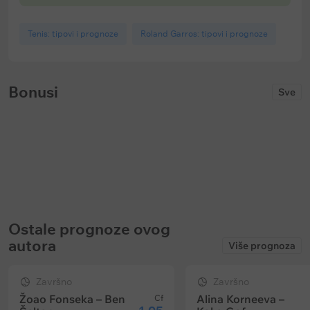
Tenis: tipovi i prognoze
Roland Garros: tipovi i prognoze
Bonusi
Sve
17500 RSD
1 000 000 RSD u 
spinovima
1xBet: Bonus do 17 500 RSD za prvi
Soccerbet: Nedelja provajdera –
depozit
Mystery drops
Ističe:
bez vremenskog ograničenja
Ističe:
bez vremenskog ograničenja
Ostale prognoze ovog
autora
Više prognoza
Završno
Završno
Žoao Fonseka – Ben
Alina Korneeva –
Cf