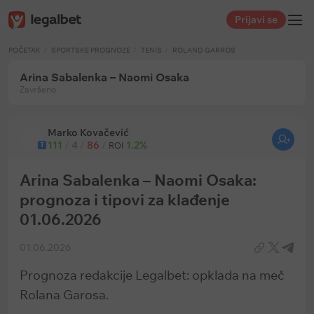
Prijavi se
POČETAK
SPORTSKE PROGNOZE
TENIS
ROLAND GARROS
Arina Sabalenka – Naomi Osaka
Završeno
Marko Kovačević
111
/
4
/
86
/
1.2%
T
ROI
Arina Sabalenka – Naomi Osaka:
prognoza i tipovi za klađenje
01.06.2026
01.06.2026
Prognoza redakcije Legalbet: opklada na meč
Rolana Garosa.