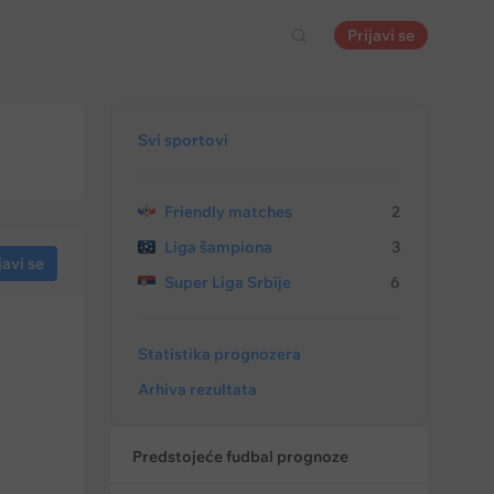
Prijavi se
Svi sportovi
Friendly matches
2
Liga šampiona
3
javi se
Super Liga Srbije
6
Statistika prognozera
Arhiva rezultata
Predstojeće fudbal prognoze