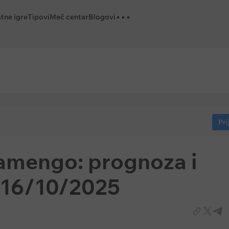
…
tne igre
Tipovi
Meč centar
Blogovi
Pri
lamengo: prognoza i
e 16/10/2025