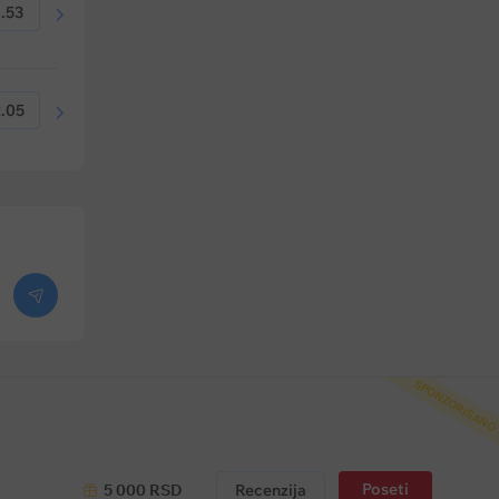
1.53
.05
SPONZORISANO
Poseti
5 000 RSD
Recenzija