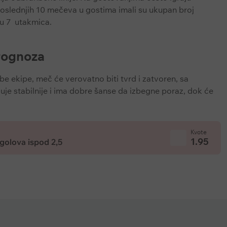
oslednjih 10 mečeva u gostima imali su ukupan broj
 u 7 utakmica.
rognoza
 obe ekipe, meč će verovatno biti tvrd i zatvoren, sa
je stabilnije i ima dobre šanse da izbegne poraz, dok će
Kvote
1.95
golova ispod 2,5