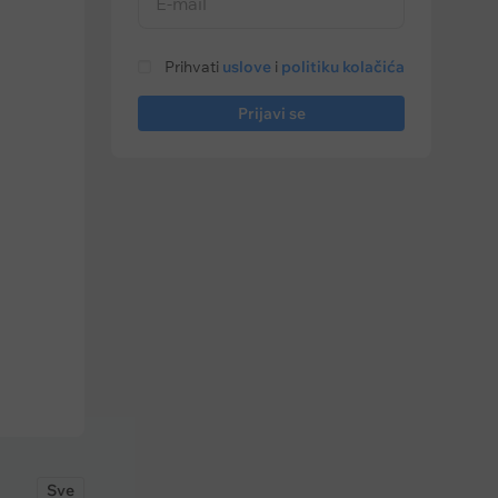
E-mail
Prihvati
uslove
i
politiku kolačića
Prijavi se
Sve