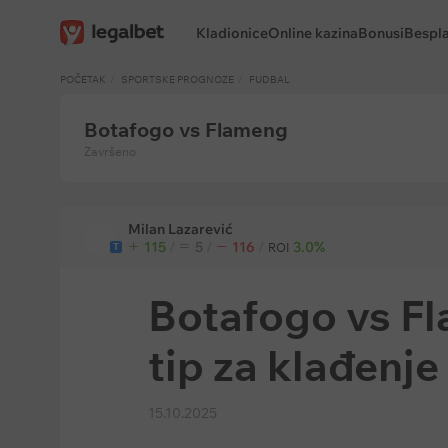
Kladionice
Online kazina
Bonusi
Bespla
POČETAK
SPORTSKE PROGNOZE
FUDBAL
Botafogo vs Flameng
Završeno
Milan Lazarević
115
/
5
/
116
/
3.0%
T
ROI
Botafogo vs F
tip za klađenj
15.10.2025