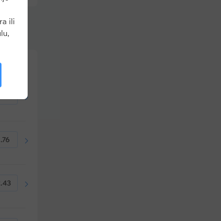
a ili
lu,
iše
1.25
1.76
.43