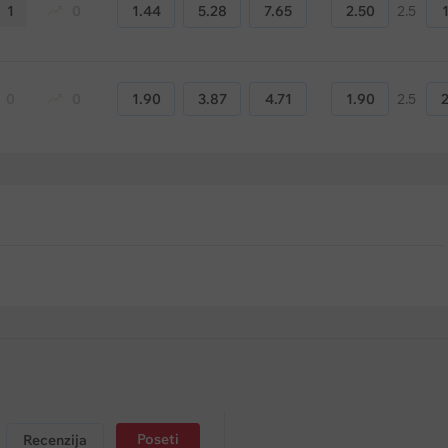
1
0
1.44
5.28
7.65
2.50
2.5
0
0
1.90
3.87
4.71
1.90
2.5
2
Poseti
Recenzija