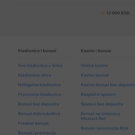
12 000 RSD
Kladionice i bonusi
Kazino i bonusi
Sve kladionice u Srbiji
Online kazino
Kladionice uživo
Kazino bonusi
Nelegalne kladionice
Kazino bonusi bez depozit
Promocije kladionice
Besplatni spinovi
Bonusi bez depozita
Spinovi bez depozita
Bonusi dobrodošlice
Bonusi na slotove u
Mozzart Bet
Freebet bonusi
Bonusi i promocije Rizk
Bonusi i promocije