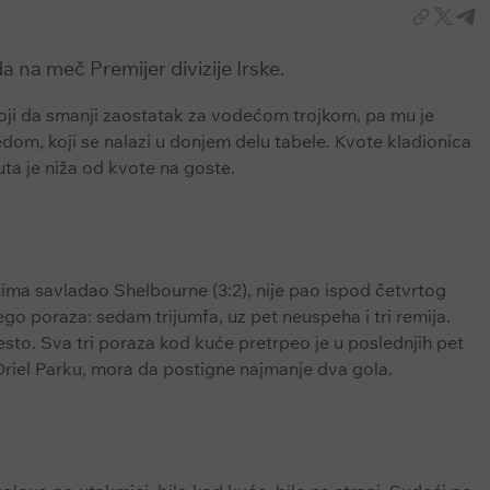
 na meč Premijer divizije Irske.
stoji da smanji zaostatak za vodećom trojkom, pa mu je
, koji se nalazi u donjem delu tabele. Kvote kladionica
uta je niža od kvote na goste.
ima savladao Shelbourne (3:2), nije pao ispod četvrtog
o poraza: sedam trijumfa, uz pet neuspeha i tri remija.
sto. Sva tri poraza kod kuće pretrpeo je u poslednjih pet
 Oriel Parku, mora da postigne najmanje dva gola.