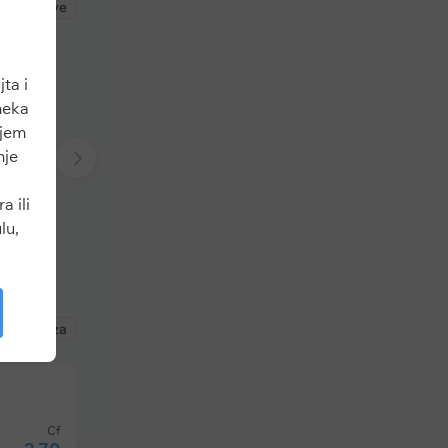
Sve
50 Freebetova x 
50 besplat
ta i
200 RSD
spinova
neka
Mozzart Bet: Dnevni Freebet Fond 35
Bet365: Do 50 bes
njem
600 RSD na Aviatoru
svake nedelje
nje
a ili
lu,
Uzmi bonus
Uzm
Ističe:
u
24 dani
Ističe:
u
30 dani
 prognoza
Cf