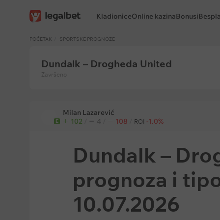
Kladionice
Online kazina
Bonusi
Bespla
POČETAK
SPORTSKE PROGNOZE
Dundalk – Drogheda United
Završeno
Milan Lazarević
102
/
4
/
108
/
-1.0%
E
ROI
Dundalk – Dro
prognoza i tipo
10.07.2026