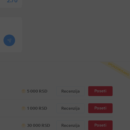
2.70
SPONZORISANO
Poseti
5 000 RSD
Recenzija
Poseti
1 000 RSD
Recenzija
Poseti
30 000 RSD
Recenzija