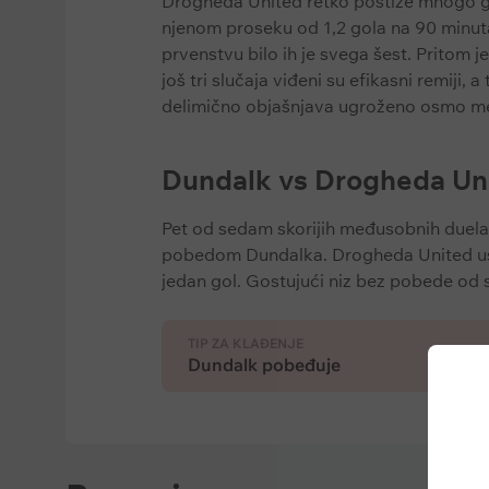
Drogheda United retko postiže mnogo gol
njenom proseku od 1,2 gola na 90 minut
prvenstvu bilo ih je svega šest. Pritom
još tri slučaja viđeni su efikasni remiji,
delimično objašnjava ugroženo osmo me
Dundalk vs Drogheda Un
Pet od sedam skorijih međusobnih duela n
pobedom Dundalka. Drogheda United usp
jedan gol. Gostujući niz bez pobede od
TIP ZA KLAĐENJE
Dundalk pobeđuje