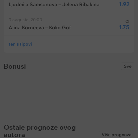
1.92
Ljudmila Samsonova – Jelena Ribakina
9 avgusta, 20:00
Cf
1.75
Alina Korneeva – Koko Gof
tenis tipovi
Bonusi
Sve
17500 RSD
1 000 000 RSD u 
spinovima
1xBet: Bonus do 17 500 RSD za prvi
Soccerbet: Nedelja provajdera –
depozit
Mystery drops
Ističe:
bez vremenskog ograničenja
Ističe:
bez vremenskog ograničenja
Ostale prognoze ovog
autora
Više prognoza