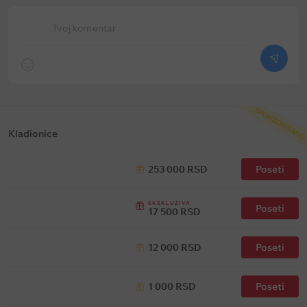
Tvoj komentar
SPONZORISANO
Kladionice
253 000 RSD
Poseti
EKSKLUZIVA
Poseti
17 500 RSD
12 000 RSD
Poseti
1 000 RSD
Poseti