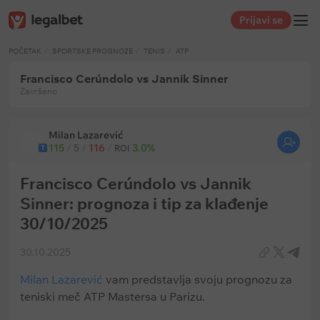
Prijavi se
POČETAK
SPORTSKE PROGNOZE
TENIS
ATP
Francisco Cerúndolo vs Jannik Sinner
Završeno
Milan Lazarević
115
/
5
/
116
/
3.0%
T
ROI
Francisco Cerúndolo vs Jannik
Sinner: prognoza i tip za klađenje
30/10/2025
30.10.2025
Milan Lazarević
vam predstavlja svoju prognozu za
teniski meč ATP Mastersa u Parizu.