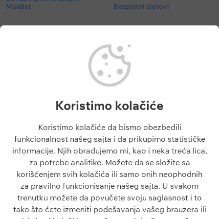
MaxBet
Besplatni slotovi
Tipovi
Meč centar
Besplatni tipovi
Fudbal kvote
Tipovi fudbal
Fudbalske utakmice danas
Tipovi košarka
Superliga Srbije
Tenis tipovi
Liga Šampiona
Evroliga tipovi
Liga Evrope
NBA tipovi
Liga Konferencija
Koristimo kolačiće
Liga Šampiona tipovi
Engleska Premijer Liga
Liga Evrope tipovi
La Liga
Koristimo kolačiće da bismo obezbedili
Tiket dana
funkcionalnost našeg sajta i da prikupimo statističke
Besplatni tipovi 1x2
informacije. Njih obrađujemo mi, kao i neka treća lica,
za potrebe analitike. Možete da se složite sa
Članci
O sajtu
korišćenjem svih kolačića ili samo onih neophodnih
Blogovi
O nama
za pravilno funkcionisanje našeg sajta. U svakom
Škola klađenja
Kontakt
trenutku možete da povučete svoju saglasnost i to
Kazino škola
Odgovorno igranje
tako što ćete izmeniti podešavanja vašeg brauzera ili
Sve o sportu
Politika privatnosti