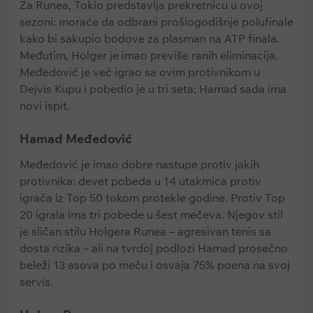
Za Runea, Tokio predstavlja prekretnicu u ovoj
sezoni: moraće da odbrani prošlogodišnje polufinale
kako bi sakupio bodove za plasman na ATP finala.
Međutim, Holger je imao previše ranih eliminacija.
Međedović je već igrao sa ovim protivnikom u
Dejvis Kupu i pobedio je u tri seta; Hamad sada ima
novi ispit.
Hamad Međedović
Međedović je imao dobre nastupe protiv jakih
protivnika: devet pobeda u 14 utakmica protiv
igrača iz Top 50 tokom protekle godine. Protiv Top
20 igrala ima tri pobede u šest mečeva. Njegov stil
je sličan stilu Holgera Runea – agresivan tenis sa
dosta rizika – ali na tvrdoj podlozi Hamad prosečno
beleži 13 asova po meču i osvaja 75% poena na svoj
servis.