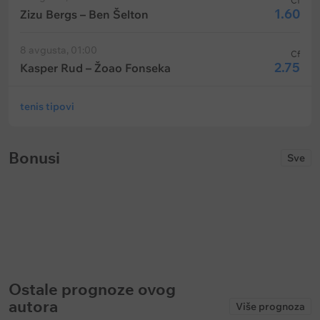
Cf
1.60
Zizu Bergs – Ben Šelton
8 avgusta, 01:00
Cf
2.75
Kasper Rud – Žoao Fonseka
tenis tipovi
Bonusi
Sve
17500 RSD
1 000 000 RSD u 
spinovima
1xBet: Bonus do 17 500 RSD za prvi
Soccerbet: Nedelja provajdera –
depozit
Mystery drops
Ističe:
bez vremenskog ograničenja
Ističe:
bez vremenskog ograničenja
Ostale prognoze ovog
autora
Više prognoza