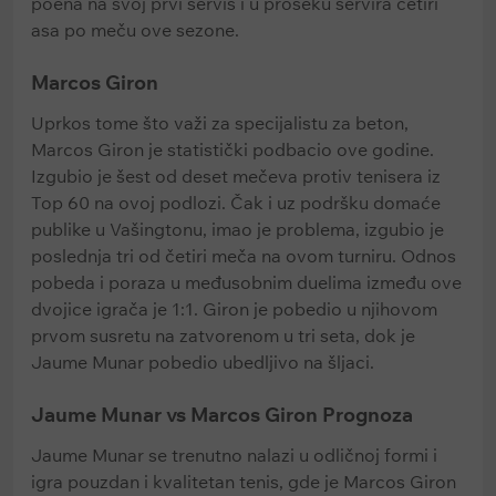
poena na svoj prvi servis i u proseku servira četiri
asa po meču ove sezone.
Marcos Giron
Uprkos tome što važi za specijalistu za beton,
Marcos Giron je statistički podbacio ove godine.
Izgubio je šest od deset mečeva protiv tenisera iz
Top 60 na ovoj podlozi. Čak i uz podršku domaće
publike u Vašingtonu, imao je problema, izgubio je
poslednja tri od četiri meča na ovom turniru. Odnos
pobeda i poraza u međusobnim duelima između ove
dvojice igrača je 1:1. Giron je pobedio u njihovom
prvom susretu na zatvorenom u tri seta, dok je
Jaume Munar pobedio ubedljivo na šljaci.
Jaume Munar vs Marcos Giron Prognoza
Jaume Munar se trenutno nalazi u odličnoj formi i
igra pouzdan i kvalitetan tenis, gde je Marcos Giron