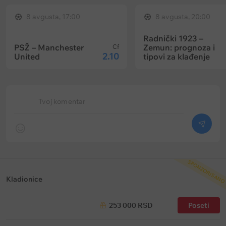
8 avgusta, 17:00
8 avgusta, 20:00
Radnički 1923 –
PSŽ – Manchester
Zemun: prognoza i
Cf
2.10
United
tipovi za klađenje
Tvoj komentar
SPONZORISANO
Kladionice
253 000 RSD
Poseti