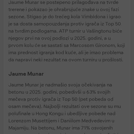
Jaume Munar se postepeno prilagođava na tvrde
trerene i pokazao je ohrabrujuće znake u ovoj fazi
sezone. Stigao je do trećeg kola Vimbldona i igrao
je sa dosta samopouzdanja protiv igrača iz Top 50
na tvrdim podlogama. ATP turnir u Vašingtonu biće
njegov prvi na ovoj podlozi u 2025. godini, a u
prvom kolu će se sastati sa Marcosom Gironom, koji
ima prednost igranja kod kuće, ali je imao problema
da napravi neki rezultat na ovom turniru u prošlosti.
Jaume Munar
Jaume Munar je nadmašio svoja očekivanja na
betonu u 2025. godini, pobedivši u 63% svojih
mečeva protiv igrača iz Top 50 (pet pobeda od
osam mečeva). Najbolji rezultati ove sezone su mu
polufinale u Hong Kongu i ubedljive pobede nad
Lorenzom Musettijem i Daniilom Medvedevim u
Majamiju. Na betonu, Munar ima 71% osvojenih