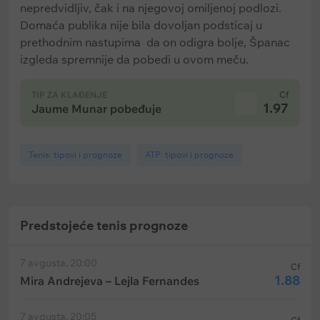
nepredvidljiv, čak i na njegovoj omiljenoj podlozi.
Domaća publika nije bila dovoljan podsticaj u
prethodnim nastupima da on odigra bolje, Španac
izgleda spremnije da pobedi u ovom meču.
TIP ZA KLAĐENJE
Cf
1.97
Jaume Munar pobeđuje
Tenis: tipovi i prognoze
ATP: tipovi i prognoze
Predstojeće tenis prognoze
7 avgusta, 20:00
Cf
1.88
Mira Andrejeva – Lejla Fernandes
7 avgusta, 20:05