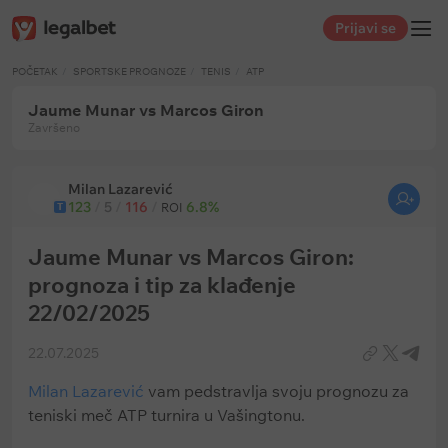
Prijavi se
POČETAK
SPORTSKE PROGNOZE
TENIS
ATP
Jaume Munar vs Marcos Giron
Završeno
Milan Lazarević
123
/
5
/
116
/
6.8%
T
ROI
Jaume Munar vs Marcos Giron:
prognoza i tip za klađenje
22/02/2025
22.07.2025
Milan Lazarević
vam pedstravlja svoju prognozu za
teniski meč ATP turnira u Vašingtonu.