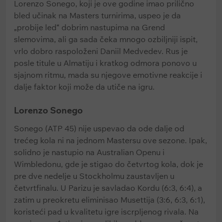
Lorenzo Sonego, koji je ove godine imao prilično
bled učinak na Masters turnirima, uspeo je da
„probije led“ dobrim nastupima na Grend
slemovima, ali ga sada čeka mnogo ozbiljniji ispit,
vrlo dobro raspoloženi Daniil Medvedev. Rus je
posle titule u Almatiju i kratkog odmora ponovo u
sjajnom ritmu, mada su njegove emotivne reakcije i
dalje faktor koji može da utiče na igru.
Lorenzo Sonego
Sonego (ATP 45) nije uspevao da ode dalje od
trećeg kola ni na jednom Mastersu ove sezone. Ipak,
solidno je nastupio na Australian Openu i
Wimbledonu, gde je stigao do četvrtog kola, dok je
pre dve nedelje u Stockholmu zaustavljen u
četvrtfinalu. U Parizu je savladao Kordu (6:3, 6:4), a
zatim u preokretu eliminisao Musettija (3:6, 6:3, 6:1),
koristeći pad u kvalitetu igre iscrpljenog rivala. Na