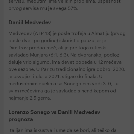
servisu, međutim, ima velikih problema, uspešnost
prvog servisa mu je svega 57%.
Daniil Medvedev
Medvedev (ATP 13) je posle trofeja u Almatiju (prvog
posle dve i po godine) iskoristio pauzu jer je
Dimitrov predao meč, ali je pre toga rutinski
savladao Munjara (6:1, 6:3). Na dvoranskoj podlozi
deluje vrlo sigurno, ima devet pobeda u 12 mečeva
ove sezone. U Parizu tradicionalno igra dobro: 2020.
je osvojio titulu, a 2021. stigao do finala. U
međusobnim duelima sa Sonegoinim vodi 3–0, i u
svim mečevima ga je savladao s hendikepom od
najmanje 2,5 gema.
Lorenzo Sonego vs Daniil Medvedev
prognoza
Italijan ima iskustva i ume da se bori, ali teško da