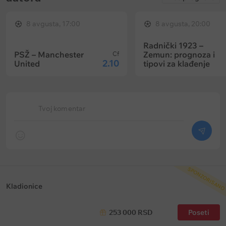
8 avgusta, 17:00
8 avgusta, 20:00
Radnički 1923 –
PSŽ – Manchester
Zemun: prognoza i
Cf
2.10
United
tipovi za klađenje
Tvoj komentar
SPONZORISANO
Kladionice
253 000 RSD
Poseti