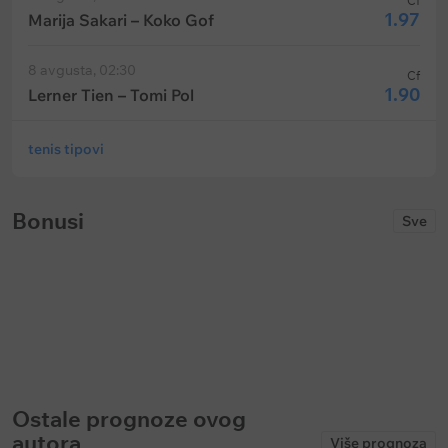
Cf
1.97
Marija Sakari – Koko Gof
8 avgusta, 02:30
Cf
1.90
Lerner Tien – Tomi Pol
tenis tipovi
Bonusi
Sve
17500 RSD
1 000 000 RSD u 
spinovima
1xBet: Bonus do 17 500 RSD za prvi
Soccerbet: Nedelja provajdera –
depozit
Mystery drops
Ističe:
bez vremenskog ograničenja
Ističe:
bez vremenskog ograničenja
Ostale prognoze ovog
autora
Više prognoza