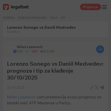
Prijavi se
POČETAK
SPORTSKE PROGNOZE
TENIS
ATP
Lorenzo Sonego vs Daniil Medvedev
Završeno
Milan Lazarević
124
/
5
/
120
/
5.4%
T
ROI
Lorenzo Sonego vs Daniil Medvedev:
prognoza i tip za klađenje
30/10/2025
30.10.2025
Milan Lazarević
vam predstavlja svoju prognozu za
teniski meč ATP Mastersa u Parizu.