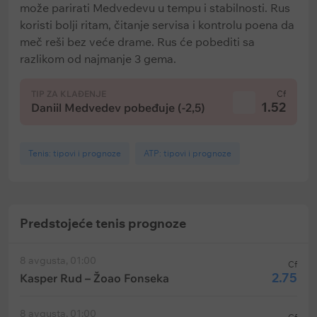
može parirati Medvedevu u tempu i stabilnosti. Rus
koristi bolji ritam, čitanje servisa i kontrolu poena da
meč reši bez veće drame. Rus će pobediti sa
razlikom od najmanje 3 gema.
TIP ZA KLAĐENJE
Cf
1.52
Daniil Medvedev pobeđuje (-2,5)
Tenis: tipovi i prognoze
ATP: tipovi i prognoze
Predstojeće tenis prognoze
8 avgusta, 01:00
Cf
2.75
Kasper Rud – Žoao Fonseka
8 avgusta, 01:00