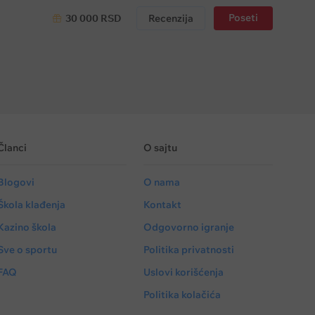
Poseti
30 000 RSD
Recenzija
Članci
O sajtu
Blogovi
O nama
Škola klađenja
Kontakt
Kazino škola
Odgovorno igranje
Sve o sportu
Politika privatnosti
FAQ
Uslovi korišćenja
Politika kolačića