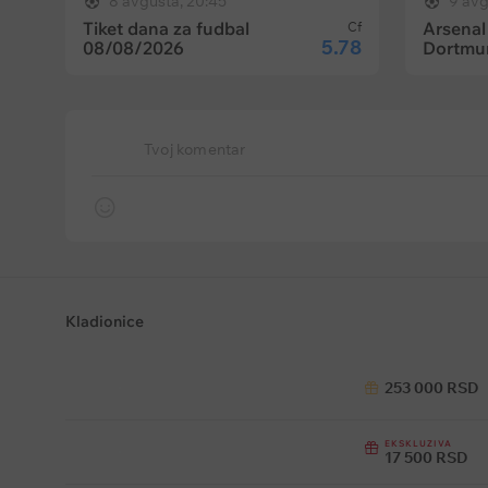
8 avgusta, 20:45
9 avg
Tiket dana za fudbal
Arsenal
Cf
5.78
08/08/2026
Dortmu
Tvoj komentar
Kladionice
253 000 RSD
EKSKLUZIVA
17 500 RSD