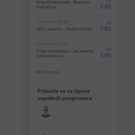
Cf
Artur Rinderkneš – Brendon
2.02
Nakašima
9 avgusta, 00:00
Cf
1.82
Jirži Lehečka – Rafael Hodar
9 avgusta, 01:00
Cf
Arina Sabalenka – Jekaterina
1.90
Aleksandrova
tenis tipovi
Prijavite se za tipove
uspešnih prognozera