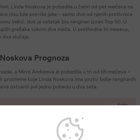
isti, Linda Noskova je pobedila u četiri od pet mečeva na
ice nisu bile previše jake – samo dve od njenih protivnica
Donnu Vekić, dok je ostatak bio rangiran izvan Top 50. U
uplih grešaka tokom dva meča. U prethodna tri meseca,
 dva slučaja.
a Noskova Prognoza
 sada, a Mirra Andreeva je pobedila u tri od tih mečeva –
r probleme koje Linda Noskova ima protiv bolje rangiranih
eva ostvariti još jednu pobedu u dva seta.
Kvote
2.20
e