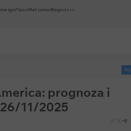
…
tne igre
Tipovi
Meč centar
Blogovi
Pri
merica: prognoza i
e 26/11/2025