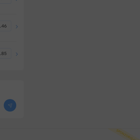
.46
.85
SPONZORISANO