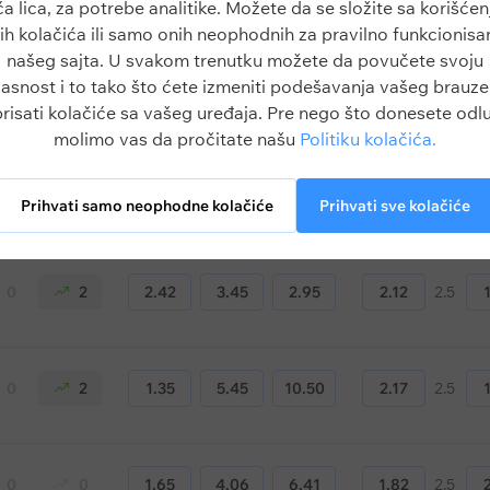
ća lica, za potrebe analitike. Možete da se složite sa korišće
za za meč Mačva
ih kolačića ili samo onih neophodnih za pravilno funkcionisa
— IMT Novi
Prognoza utakmice
Cf
našeg sajta. U svakom trenutku možete da povučete svoju
1.95
e
Mladost Lučani - Čukaričk
asnost i to tako što ćete izmeniti podešavanja vašeg brauzer
brisati kolačiće sa vašeg uređaja. Pre nego što donesete odlu
molimo vas da pročitate našu
Politiku kolačića.
Prihvati samo neophodne kolačiće
Prihvati sve kolačiće
1
X
2
Manje
V
0
2
2.42
3.45
2.95
2.12
2.5
0
2
1.35
5.45
10.50
2.17
2.5
0
0
1.65
4.06
6.41
1.82
2.5