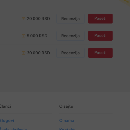
Poseti
20 000 RSD
Recenzija
Poseti
5 000 RSD
Recenzija
Poseti
30 000 RSD
Recenzija
Članci
O sajtu
Blogovi
O nama
Škola klađenja
Kontakt