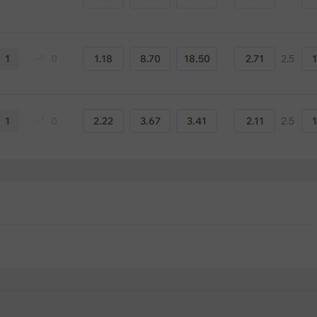
1
0
1.18
8.70
18.50
2.71
2.5
1
1
0
2.22
3.67
3.41
2.11
2.5
1