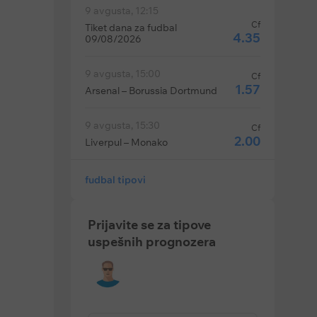
9 avgusta, 12:15
Cf
Tiket dana za fudbal
4.35
09/08/2026
9 avgusta, 15:00
Cf
1.57
Arsenal – Borussia Dortmund
9 avgusta, 15:30
Cf
2.00
Liverpul – Monako
fudbal tipovi
Prijavite se za tipove
uspešnih prognozera