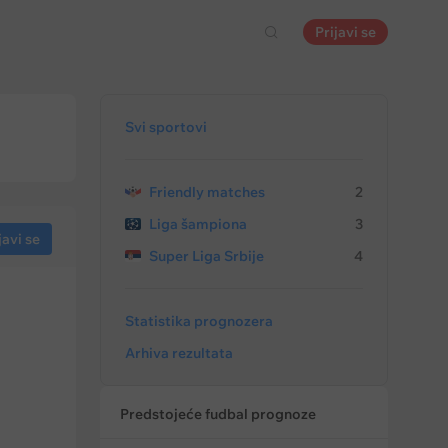
Prijavi se
Svi sportovi
Friendly matches
2
Liga šampiona
3
javi se
Super Liga Srbije
4
Statistika prognozera
Arhiva rezultata
Predstojeće fudbal prognoze