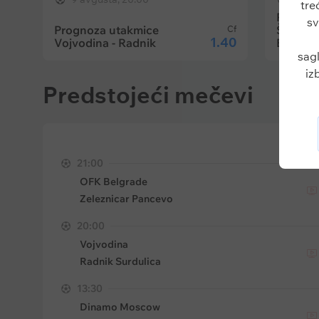
tre
Progno
sv
Prognoza utakmice
Šabac 
Cf
1.40
Vojvodina - Radnik
Belgrad
sagl
iz
Predstojeći mečevi
21:00
OFK Belgrade
Zeleznicar Pancevo
20:00
Vojvodina
Radnik Surdulica
13:30
Dinamo Moscow