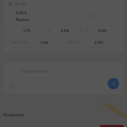
19:30
CSKA
0
0
Rostov
1.75
3.94
5.50
1
X
2
1.86
2.09
MANJE
2.5
VIŠE
2.5
Tvoj komentar
SPONZORISANO
Kladionice