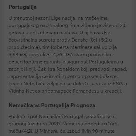
Portugalija
U trenutnoj sezoni Lige nacija, na mečevima
portugalskog nacionalnog tima viđeno je više od 2,5
golova u pet od osam mečeva. U njihova dva
četvrtfinalna susreta protiv Danske (0:1 i 5:2 u
produžecima), tim Roberta Martineza sakupio je
3,84 xG, dozvolivši 4,76 xGA svom protivniku -
posed lopte ne garantuje sigurnost Portugalcima u
zadnjoj liniji. Čak i sa Ronaldom koji predvodi napad,
reprezentacija će imati izuzetno opasne bokove:
Leao i Neto biće željni da se dokažu, a veza iz PSG-a
Vitinha-Neves pripomagaće Fernandesu u kreaciji.
Nemačka vs Portugalija Prognoza
Poslednji put Nemačka i Portugal sastali su se u
grupnoj fazi Eura 2020. Nemci su pobedili u tom
meču (4:2). U Minhenu će uzbudljivih 90 minuta