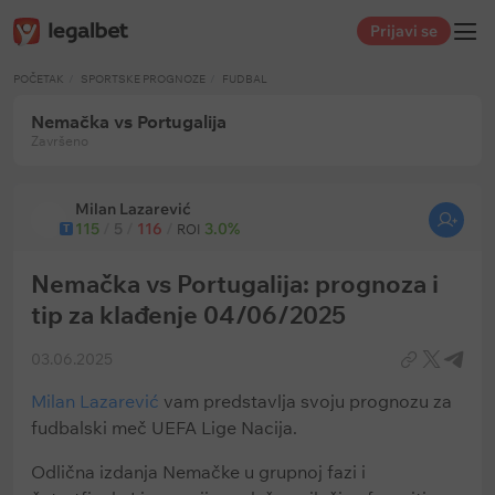
Prijavi se
POČETAK
SPORTSKE PROGNOZE
FUDBAL
Nemačka vs Portugalija
Završeno
Milan Lazarević
115
/
5
/
116
/
3.0%
T
ROI
Nemačka vs Portugalija: prognoza i
tip za klađenje 04/06/2025
03.06.2025
Milan Lazarević
vam predstavlja svoju prognozu za
fudbalski meč UEFA Lige Nacija.
Odlična izdanja Nemačke u grupnoj fazi i