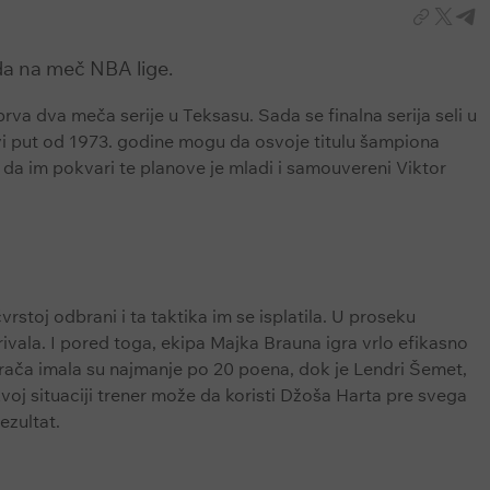
da na meč NBA lige.
va dva meča serije u Teksasu. Sada se finalna serija seli u
 put od 1973. godine mogu da osvoje titulu šampiona
o da im pokvari te planove je mladi i samouvereni Viktor
čvrstoj odbrani i ta taktika im se isplatila. U proseku
ivala. I pored toga, ekipa Majka Brauna igra vrlo efikasno
rača imala su najmanje po 20 poena, dok je Lendri Šemet,
kvoj situaciji trener može da koristi Džoša Harta pre svega
rezultat.