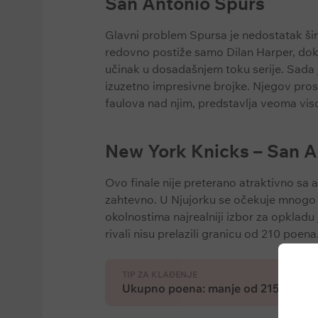
San Antonio Spurs
Glavni problem Spursa je nedostatak širi
redovno postiže samo Dilan Harper, dok 
učinak u dosadašnjem toku serije. Sada 
izuzetno impresivne brojke. Njegov prose
faulova nad njim, predstavlja veoma vis
New York Knicks – San A
Ovo finale nije preterano atraktivno sa a
zahtevno. U Njujorku se očekuje mnogo b
okolnostima najrealniji izbor za opklad
rivali nisu prelazili granicu od 210 poena
TIP ZA KLAĐENJE
Ukupno poena: manje od 215,5