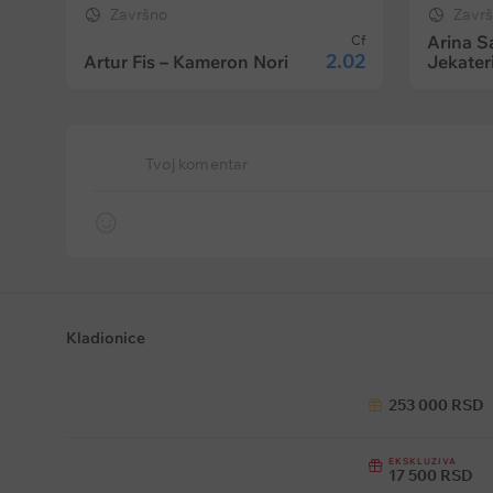
Završno
Zavr
Arina S
Cf
2.02
Artur Fis – Kameron Nori
Jekater
Tvoj komentar
Kladionice
253 000 RSD
EKSKLUZIVA
17 500 RSD