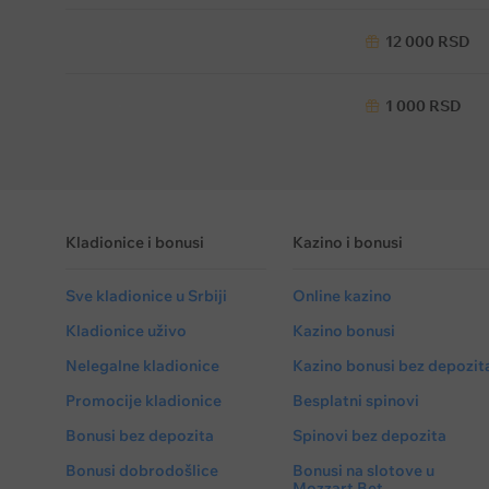
12 000 RSD
1 000 RSD
Kladionice i bonusi
Kazino i bonusi
Sve kladionice u Srbiji
Online kazino
Kladionice uživo
Kazino bonusi
Nelegalne kladionice
Kazino bonusi bez depozit
Promocije kladionice
Besplatni spinovi
Bonusi bez depozita
Spinovi bez depozita
Bonusi dobrodošlice
Bonusi na slotove u
Mozzart Bet