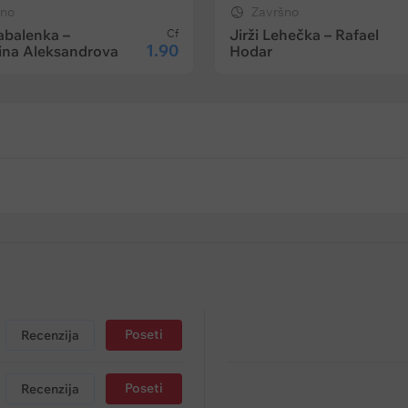
šno
Završno
abalenka –
Jirži Lehečka – Rafael
Cf
1.90
ina Aleksandrova
Hodar
Poseti
Recenzija
Poseti
Recenzija