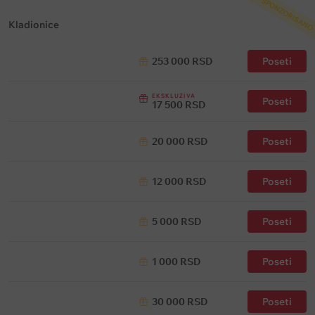
SPONZORISANO
Kladionice
253 000 RSD
Poseti
EKSKLUZIVA
Poseti
17 500 RSD
20 000 RSD
Poseti
12 000 RSD
Poseti
5 000 RSD
Poseti
1 000 RSD
Poseti
30 000 RSD
Poseti