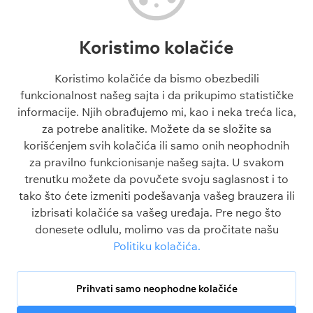
Tenis tipovi
Liga Šampiona
Evroliga tipovi
Liga Evrope
NBA tipovi
Liga Konferencija
Koristimo kolačiće
Liga Šampiona tipovi
Engleska Premijer Liga
Liga Evrope tipovi
La Liga
Koristimo kolačiće da bismo obezbedili
Tiket dana
funkcionalnost našeg sajta i da prikupimo statističke
Besplatni tipovi 1x2
informacije. Njih obrađujemo mi, kao i neka treća lica,
za potrebe analitike. Možete da se složite sa
Članci
O sajtu
korišćenjem svih kolačića ili samo onih neophodnih
Blogovi
O nama
za pravilno funkcionisanje našeg sajta. U svakom
Škola klađenja
Kontakt
trenutku možete da povučete svoju saglasnost i to
Kazino škola
Odgovorno igranje
tako što ćete izmeniti podešavanja vašeg brauzera ili
Sve o sportu
Politika privatnosti
izbrisati kolačiće sa vašeg uređaja. Pre nego što
FAQ
Uslovi korišćenja
donesete odlulu, molimo vas da pročitate našu
Politika kolačića
Politiku kolačića.
Srbija
Legalbet nije kompanija za klađenje. Celokupni sadržaj na ovom sajtu je
Prihvati samo neophodne kolačiće
isključivo u informativne svrhe.