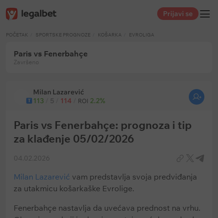
Prijavi se
POČETAK
SPORTSKE PROGNOZE
KOŠARKA
EVROLIGA
Paris vs Fenerbahçe
Završeno
Milan Lazarević
113
/
5
/
114
/
2.2%
T
ROI
Paris vs Fenerbahçe: prognoza i tip
za klađenje 05/02/2026
04.02.2026
Milan Lazarević
vam predstavlja svoja predviđanja
za utakmicu košarkaške Evrolige.
Fenerbahçe nastavlja da uvećava prednost na vrhu.