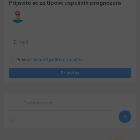
Prijavite se za tipove uspešnih prognozera
E-mail
Prihvati
uslove
i
politiku kolačića
Prijavi se
Tvoj komentar