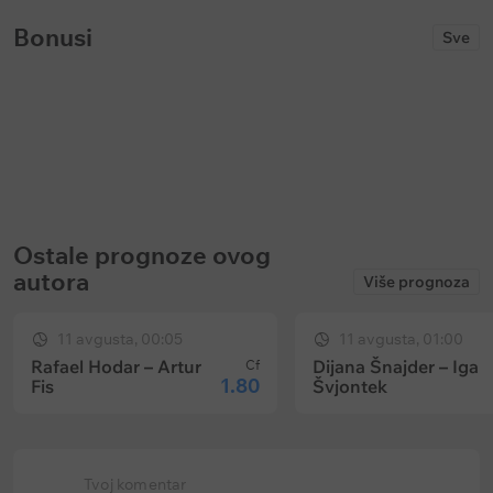
Bonusi
Sve
Ekskluzivno Legalbet
17500 RSD
1 000 000 RSD u 
spinovima
1xBet: Bonus do 17 500 RSD za prvi
Soccerbet: Nedelja provajdera –
depozit
Mystery drops
Ažurirano na:
10.08.2026
Ažurirano na:
10.08.2026
Ostale prognoze ovog
autora
Više prognoza
11 avgusta, 00:05
11 avgusta, 01:00
Rafael Hodar – Artur
Dijana Šnajder – Iga
Cf
1.80
Fis
Švjontek
Tvoj komentar