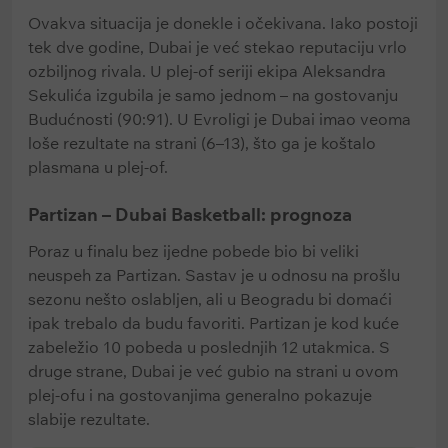
Ovakva situacija je donekle i očekivana. Iako postoji
tek dve godine, Dubai je već stekao reputaciju vrlo
ozbiljnog rivala. U plej-of seriji ekipa Aleksandra
Sekulića izgubila je samo jednom – na gostovanju
Budućnosti (90:91). U Evroligi je Dubai imao veoma
loše rezultate na strani (6–13), što ga je koštalo
plasmana u plej-of.
Partizan – Dubai Basketball: prognoza
Poraz u finalu bez ijedne pobede bio bi veliki
neuspeh za Partizan. Sastav je u odnosu na prošlu
sezonu nešto oslabljen, ali u Beogradu bi domaći
ipak trebalo da budu favoriti. Partizan je kod kuće
zabeležio 10 pobeda u poslednjih 12 utakmica. S
druge strane, Dubai je već gubio na strani u ovom
plej-ofu i na gostovanjima generalno pokazuje
slabije rezultate.