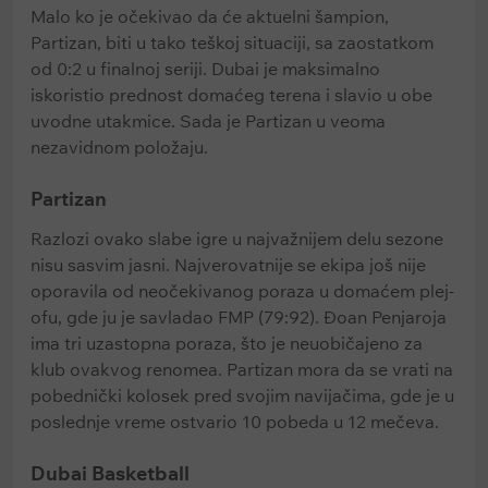
Malo ko je očekivao da će aktuelni šampion,
Partizan, biti u tako teškoj situaciji, sa zaostatkom
od 0:2 u finalnoj seriji. Dubai je maksimalno
iskoristio prednost domaćeg terena i slavio u obe
uvodne utakmice. Sada je Partizan u veoma
nezavidnom položaju.
Partizan
Razlozi ovako slabe igre u najvažnijem delu sezone
nisu sasvim jasni. Najverovatnije se ekipa još nije
oporavila od neočekivanog poraza u domaćem plej-
ofu, gde ju je savladao FMP (79:92). Đoan Penjaroja
ima tri uzastopna poraza, što je neuobičajeno za
klub ovakvog renomea. Partizan mora da se vrati na
pobednički kolosek pred svojim navijačima, gde je u
poslednje vreme ostvario 10 pobeda u 12 mečeva.
Dubai Basketball