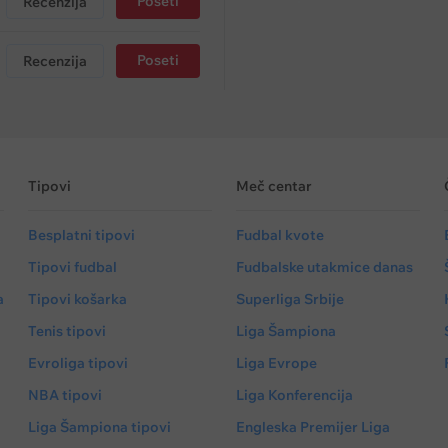
Poseti
Recenzija
Poseti
Recenzija
Tipovi
Meč centar
Besplatni tipovi
Fudbal kvote
Tipovi fudbal
Fudbalske utakmice danas
a
Tipovi košarka
Superliga Srbije
Tenis tipovi
Liga Šampiona
Evroliga tipovi
Liga Evrope
NBA tipovi
Liga Konferencija
Liga Šampiona tipovi
Engleska Premijer Liga