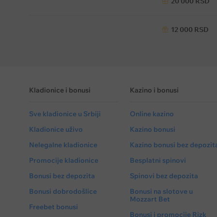
20 000 RSD
12 000 RSD
Kladionice i bonusi
Kazino i bonusi
Sve kladionice u Srbiji
Online kazino
Kladionice uživo
Kazino bonusi
Nelegalne kladionice
Kazino bonusi bez depozit
Promocije kladionice
Besplatni spinovi
Bonusi bez depozita
Spinovi bez depozita
Bonusi dobrodošlice
Bonusi na slotove u
Mozzart Bet
Freebet bonusi
Bonusi i promocije Rizk