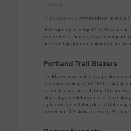
31.10.2025
Milan Lazarević
vam predstavlja svoja p
Posle gostujuće serije (2–1), Portland 
konferencije, Denver, koji je u seriji o
da se nadaju, kvota na njihov trijumf kre
Portland Trail Blazers
Da, Blazers su slavili u dva poslednja me
fazi rekonstrukcije (136:134) i oslablje
se dve ključne slabosti tima Chaunceyja B
ekipe nego na defanzivnu liniju ozbiljno
izgleda katastrofalno, duel s Utahom jas
prosečnih 41,4 skoka po meču, Portland 