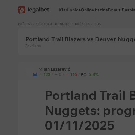
Kladionice
Online kazina
Bonusi
Bespla
POČETAK
SPORTSKE PROGNOZE
KOŠARKA
NBA
Portland Trail Blazers vs Denver Nugg
Završeno
Milan Lazarević
123
/
5
/
116
/
6.8%
T
ROI
Portland Trail 
Nuggets: progn
01/11/2025