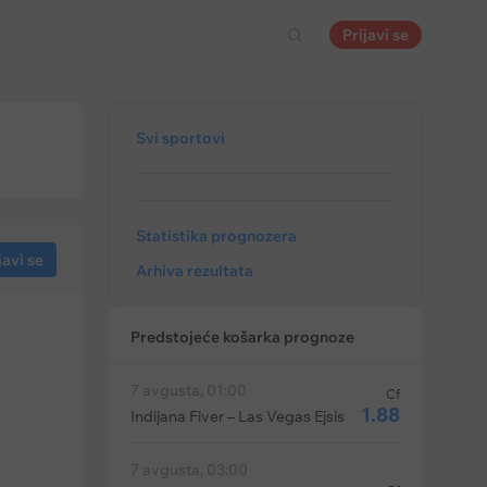
Prijavi se
Svi sportovi
Statistika prognozera
javi se
Arhiva rezultata
Predstojeće košarka prognoze
7 avgusta, 01:00
Cf
1.88
Indijana Fiver – Las Vegas Ejsis
7 avgusta, 03:00