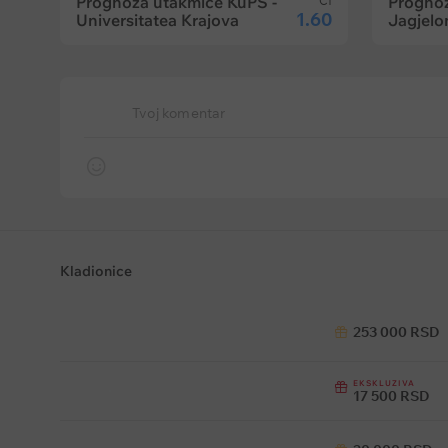
Prognoza utakmice KuPS -
Progno
Cf
1.60
Universitatea Krajova
Jagjelo
Tvoj komentar
Kladionice
253 000 RSD
EKSKLUZIVA
17 500 RSD