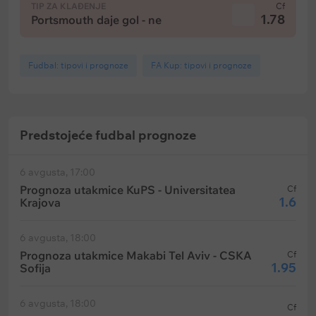
TIP ZA KLAĐENJE
Cf
1.78
Portsmouth daje gol - ne
Fudbal: tipovi i prognoze
FA Kup: tipovi i prognoze
Predstojeće fudbal prognoze
6 avgusta, 17:00
Prognoza utakmice KuPS - Universitatea
Cf
1.6
Krajova
6 avgusta, 18:00
Prognoza utakmice Makabi Tel Aviv - CSKA
Cf
1.95
Sofija
6 avgusta, 18:00
Cf