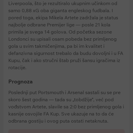
Liverpoola, što je rezultiralo ukupnim učinkom od
samo 0,88 xG oba giganta engleskog fudbala. I
pored toga, ekipa Mikela Artete zadržala je status
najbolje odbrane Premijer lige — posle 21 kola
primila je svega 14 golova. Od početka sezone
Londonci su upisali osam pobeda bez primljenog
gola u svim takmičenjima, pa bi im kvalitet i
defanzivna sigurnost trebalo da budu dovoljni i u FA
Kupu, čak i ako stručni štab pruži šansu igračima iz
rotacije.
Prognoza
Poslednji put Portsmouth i Arsenal sastali su se pre
skoro šest godina — tada su „tobdžije“, već pod
vođstvom Artete, slavile sa 2:0 bez primljenog gola i
kasnije osvojile FA Kup. Sve ukazuje na to da će
odbrana gostiju i ovog puta ostati netaknuta.