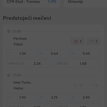
1.95
CFR Kluž - Tromso
Omonija
Predstojeći mečevi
21:00
Partizan
1
1
Tobol
1.34
5.64
9.65
1
X
2
2.24
1.68
MANJE
2.5
VIŠE
2.5
17:00
Inter Turku
0
0
Vaduz
1.93
3.75
3.90
1
X
2