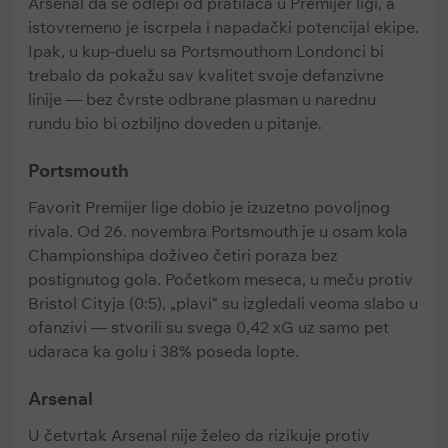
Arsenal da se odlepi od pratilaca u Premijer ligi, a
istovremeno je iscrpela i napadački potencijal ekipe.
Ipak, u kup-duelu sa Portsmouthom Londonci bi
trebalo da pokažu sav kvalitet svoje defanzivne
linije — bez čvrste odbrane plasman u narednu
rundu bio bi ozbiljno doveden u pitanje.
Portsmouth
Favorit Premijer lige dobio je izuzetno povoljnog
rivala. Od 26. novembra Portsmouth je u osam kola
Championshipa doživeo četiri poraza bez
postignutog gola. Početkom meseca, u meču protiv
Bristol Cityja (0:5), „plavi“ su izgledali veoma slabo u
ofanzivi — stvorili su svega 0,42 xG uz samo pet
udaraca ka golu i 38% poseda lopte.
Arsenal
U četvrtak Arsenal nije želeo da rizikuje protiv